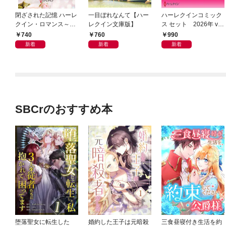
閉ざされた記憶 ハーレ
一目ぼれなんて【ハー
ハーレクインコミック
クイン・ロマンス～伝
レクイン文庫版】
ス セット 2026年 vo
説の名作選～【ハーレ
l.946
740
760
990
クイン・ロマンス版】
新着
新着
新着
SBCrのおすすめ本
堕落聖女に転生した
婚約した王子は元暗殺
三食昼寝付き生活を約