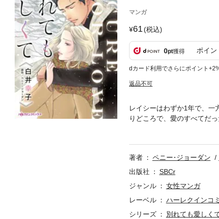
マンガ
61
(税込)
ポイン
0
pt
獲得
dカード利用でさらにポイント+2
返品不可
レイシーはわずか1年で、一
りどころで、愛のすべてだっ
れたルイスの声…なのに聞く
まう。娘に気がつくと、彼は
た秘密を告白し――。
著者
ペニー･ジョーダン
出版社
SBCr
ジャンル
女性マンガ
レーベル
ハーレクインコ
シリーズ
別れても愛しく