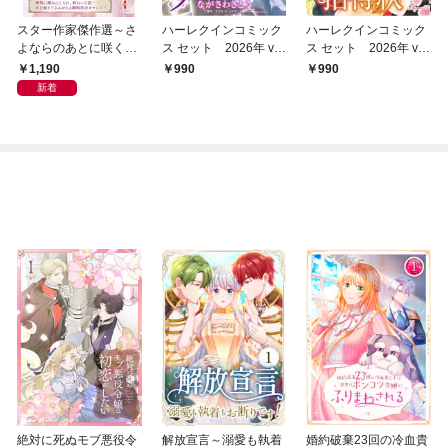
スター作家傑作選～さ
ハーレクインコミック
ハーレクインコミック
よならのあとに咲く愛
ス セット 2026年 vo
ス セット 2026年 vo
～
l.937
l.796
1,190
990
990
新着
絶対に死ぬモブ悪役令
解放宣言～溺愛も執着
婚約破棄23回の冷血貴