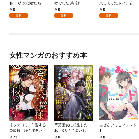
私、3人の従者たちに
者でした 第1話
束してください、公爵
抱かれて困ってます 第
様 1話
0
0
0
1話
無料
無料
無料
女性マンガのおすすめ本
【タテヨミ】1.愛する
堕落聖女に転生した
みせあいっこフレンド
公爵様、謹んで殺させ
私、3人の従者たちに
1
ていただきます！
抱かれて困ってます 第
71
0
0