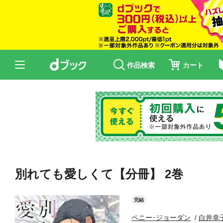
作品検索
カート
別れても愛しくて【分冊】 2巻
完結
ペニー･ジョーダン
白井幸