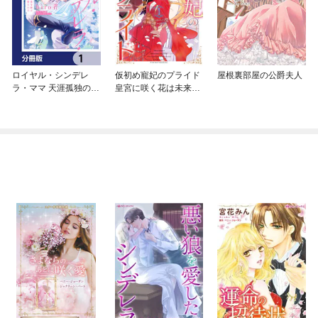
ロイヤル・シンデレ
仮初め寵妃のプライド
屋根裏部屋の公爵夫人
ラ・ママ 天涯孤独の没
皇宮に咲く花は未来を
落令嬢は冷徹皇帝に溺
希う
愛される【分冊版】