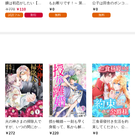
嬢は初恋がしたい【単
もお断りです！～ 第1
公子は田舎のポンコツ
行本版】 1巻
話
令嬢にふりまわされる
770
110
0
0
1話
試読フル
割引
無料
無料
火の神さまの掃除人で
授か離婚～一刻も早く
三食昼寝付き生活を約
すが、いつの間にか花
身籠って、私から解放
束してください、公爵
嫁として溺愛されてい
してさしあげます！1
様 1話
272
0
220