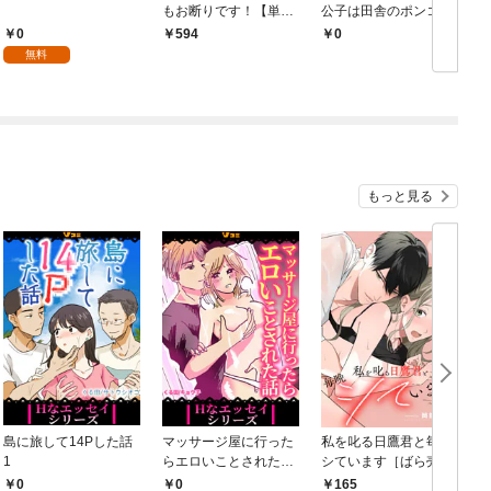
もお断りです！【単行
公子は田舎のポンコツ
本版】 1巻
令嬢にふりまわされる
0
594
￥0
￥
モノクロ版 第1話
無料
もっと見る
島に旅して14Pした話
マッサージ屋に行った
私を叱る日鷹君と毎晩
1
らエロいことされた話
シています［ばら売
1
り］ 第1話
0
0
165