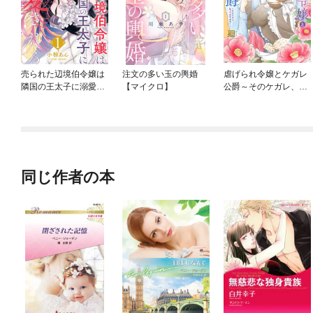
売られた辺境伯令嬢は
注文の多い玉の輿婚
虐げられ令嬢とケガレ
隣国の王太子に溺愛さ
【マイクロ】
公爵～そのケガレ、払
れる
ってみせます！～
同じ作者の本