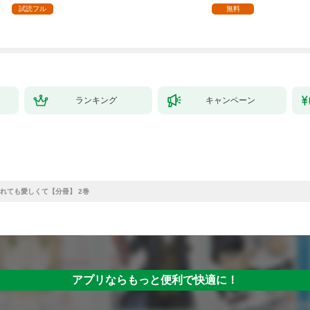
ます【単話】（１）
試読フル
無料
ランキング
キャンペーン
れても愛しくて【分冊】 2巻
アプリならもっと便利で快適に！