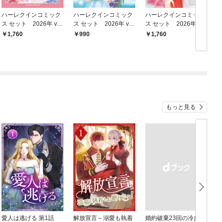
ハーレクインコミック
ハーレクインコミック
ハーレクインコミック
ス セット 2026年 vo
ス セット 2026年 vo
ス セット 2026年 vo
ス
l.920
l.794
l.900
l
1,760
990
1,760
もっと見る
愛人は逃げる 第1話
解放宣言～溺愛も執着
婚約破棄23回の冷血貴