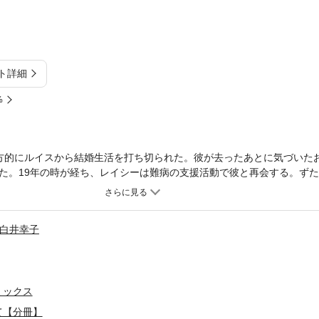
ト詳細
%
方的にルイスから結婚生活を打ち切られた。彼が去ったあとに気づいた
た。19年の時が経ち、レイシーは難病の支援活動で彼と再会する。ず
だけで、まるで時間が巻き戻ったかのように、彼の匂いも肌の感触も生
「僕の子でないことを願っていた」と苦々しくつぶやく。彼は一生言う
白井幸子
ミックス
て【分冊】