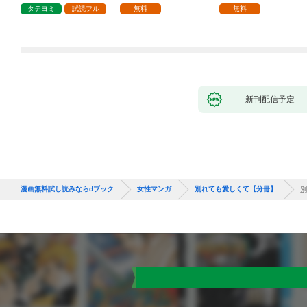
1話
タテヨミ
試読フル
無料
無料
新刊配信予定
漫画無料試し読みならdブック
女性マンガ
別れても愛しくて【分冊】
別