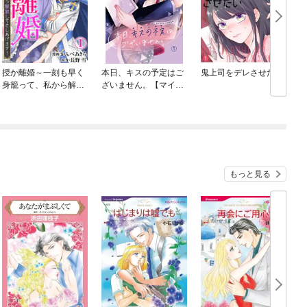
授か離婚～一刻も早く
本日、キスの予定はご
鬼上司をデレさせたい
c
身籠って、私から解放
ざいません。【マイク
してさしあげます！
ロ】
もっと見る