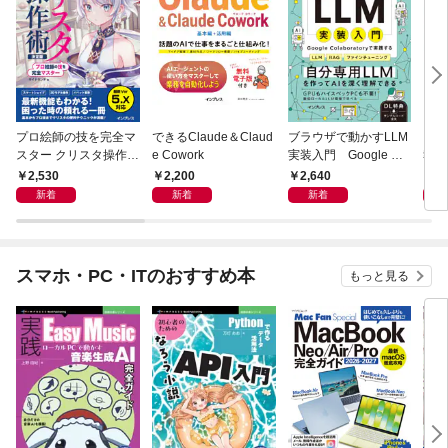
プロ絵師の技を完全マ
できるClaude＆Claud
ブラウザで動かすLLM
電子
スター クリスタ操作術
e Cowork
実装入門 Google Col
報告
決定版 改訂2版 CLIP S
aboratoryで実践するL
2,530
2,200
2,640
9
TUDIO PAINT PRO/E
LM・RAG・ファイン
新着
新着
新着
X/iPad対応
チューニング
スマホ・PC・ITのおすすめ本
もっと見る