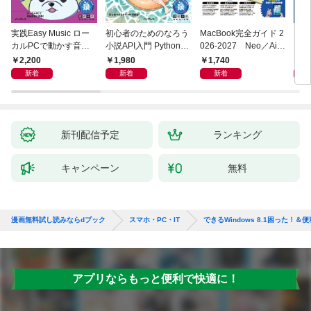
実践Easy Music ロー
初心者のためのなろう
MacBook完全ガイド 2
プロ
カルPCで動かす音楽
小説API入門 Pythonで
026-2027 Neo／Air
スタ
生成AI完全ガイド
作るデータ活用法
／Pro対応
決定
2,200
1,980
1,740
2,
TUD
新着
新着
新着
X/i
新刊配信予定
ランキング
キャンペーン
無料
漫画無料試し読みならdブック
スマホ・PC・IT
できるWindows 8.1困った！＆便利技パ
アプリならもっと便利で快適に！