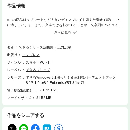
作品情報
※この商品はタブレットなど大きいディスプレイを備えた端末で読むこと
に適しています。また、文字だけを拡大することや、文字列のハイライ
ト、検索、辞書の参照、引用などの機能が使用できません。累計6，000万
部を突破したパソコン入門書の定番「できるシリーズ」から、Windows 8.
1に対応したテクニック集が登場！ スタート画面やデスクトップを便利に
活用するワザや陥りがちなトラブルへの対策を厳選し、すぐに身に付き長
著者
できるシリーズ編集部
広野忠敏
く役立つ珠玉のテクニックとして収録。 さらに、充実の用語集で分からな
出版社
インプレス
い言葉もしっかり学べます。ワザと用語で総数950項目の大ボリューム
で、Windows 8.1を思いのままに使いこなせます！
ジャンル
スマホ・PC・IT
レーベル
できるシリーズ
シリーズ
できるWindows 8.1困った！＆便利技パーフェクトブック
8.1/8.1 Pro/8.1 Enterprise/RT 8.1対応
電子版配信開始日
2014/11/25
ファイルサイズ
81.52 MB
作品をシェアする