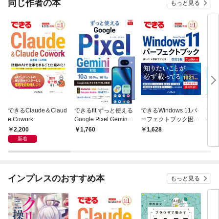
同じ作者の本
もっと見る
できるClaude＆Claud
できるfit ずっと使える
できるWindows 11パ
できる
e Cowork
Google Pixel Gemini
ーフェクトブック困っ
e f
対応 10a/10 Pro/10/9a
た！＆便利ワザ大全 改
Cop
2,200
1,760
1,628
2,
訂3版 Copilot対応
新着
インプレスのおすすめ本
もっと見る