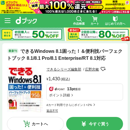
作品検索
カート
はじめての方へ
できるWindows 8.1困った！＆便利技パーフェク
最新刊
トブック 8.1/8.1 Pro/8.1 Enterprise/RT 8.1対応
できるシリーズ編集部
広野忠敏
1,430
(税込)
13
pt
獲得
ポイント詳細
dカード利用でさらにポイント+2%
返品不可
カートへ
今すぐ買う