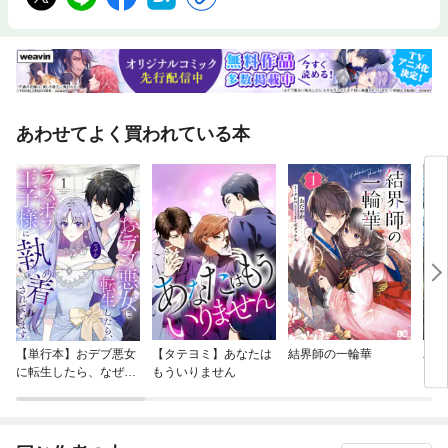
あわせてよく買われている本
【単行本】おデブ悪女
【タテヨミ】あなたは
結界師の一輪華
バッ
に転生したら、なぜか
もういりません
ロイ
ラスボス王子様に執着
今世
されています
りが
てく
OMI