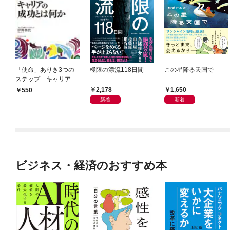
「使命」ありき3つの
極限の漂流118日間
この星降る天国で
ステップ キャリアの
成功とは何か
2,178
1,650
550
新着
新着
ビジネス・経済のおすすめ本