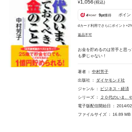
1,056
(税込)
ポイン
9
pt
獲得
dカード利用でさらにポイント+2
返品不可
お金を貯めるのは苦手と思っ
も夢じゃない！
著者
中村芳子
出版社
ダイヤモンド社
ジャンル
ビジネス・経済
シリーズ
２０代のいま、
電子版配信開始日
2014/02
ファイルサイズ
16.89 MB