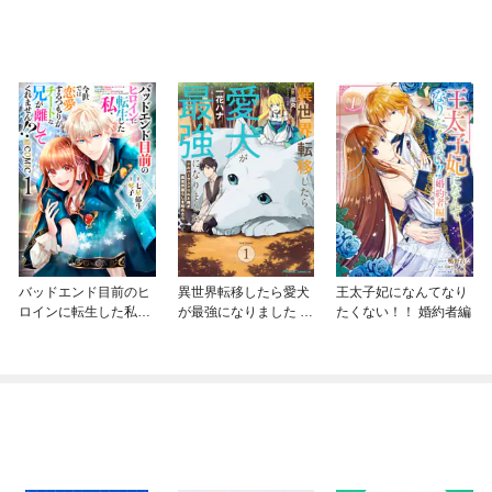
バッドエンド目前のヒ
異世界転移したら愛犬
王太子妃になんてなり
ロインに転生した私、
が最強になりました ～
たくない！！ 婚約者編
今世では恋愛するつも
シルバーフェンリルと
りがチートな兄が離し
俺が異世界暮らしを始
てくれません！？@C
めたら～ THE COMIC
OMIC