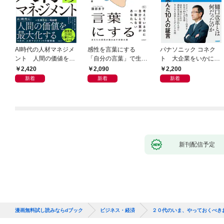
AI時代の人材マネジメ
感性を言葉にする
パナソニック コネク
ント 人間の価値を最
「自分の言葉」で生き
ト 大企業をいかに変
大化する条件
るための教科書
えるか
2,420
2,090
2,200
新着
新着
新着
新刊配信予定
漫画無料試し読みならdブック
ビジネス・経済
２０代のいま、やっておくべき