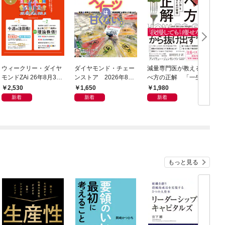
ウィークリー・ダイヤ
ダイヤモンド・チェー
減量専門医が教える 食
モンドZAi 26年8月3日
ンストア 2026年8月
べ方の正解 「一生太
号
1日・15日号
らない体」を手に入れ
2,530
1,650
1,980
るための習慣
新着
新着
新着
もっと見る