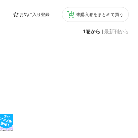
お気に入り登録
未購入巻をまとめて買う
1巻から
|
最新刊から