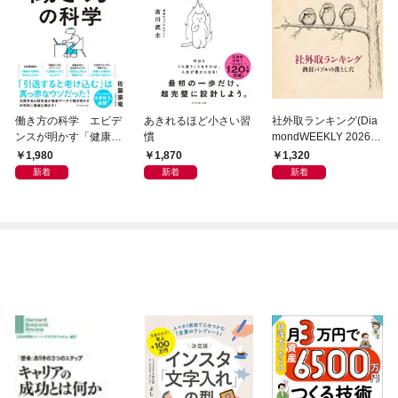
働き方の科学 エビデ
あきれるほど小さい習
社外取ランキング(Dia
ンスが明かす「健康」
慣
mondWEEKLY 2026年
も「生産性」も手に入
8/8・15合併号)
1,980
1,870
1,320
れる方法
新着
新着
新着