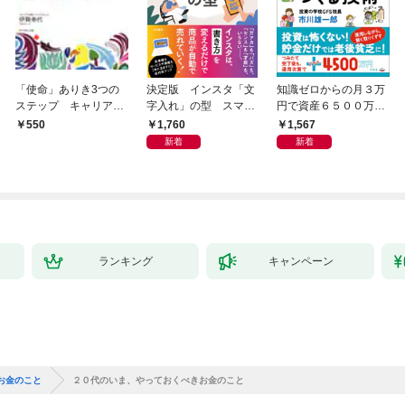
「使命」ありき3つの
決定版 インスタ「文
知識ゼロからの月３万
ステップ キャリアの
字入れ」の型 スマホ
円で資産６５００万円
成功とは何か
１画面で心をつかむ
つくる技術
1,760
1,567
550
「言葉のテンプレー
新着
新着
ト」
ランキング
キャンペーン
お金のこと
２０代のいま、やっておくべきお金のこと