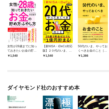
女性が28歳までに知っ
【新NISA・iDeCo対応
50代のいま、やってお
ておきたいお金の貯め
版】２０代のいま、や
くべきお金のこと［新
方・ふやし方
っておくべきお金のこ
版］
1,540
1,540
1,386
と
ダイヤモンド社のおすすめ本