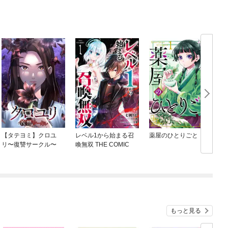
【タテヨミ】クロユ
レベル1から始まる召
薬屋のひとりごと
リ〜復讐サークル〜
喚無双 THE COMIC
もっと見る