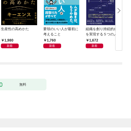
生産性の高めかた
要領のいい人が最初に
組織を創り持続的成長
考えること
を実現する５つの人資
本 リーダーシップ・
1,980
1,760
1,672
キャピタルズ
新着
新着
新着
無料