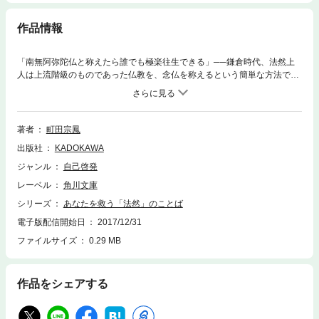
作品情報
「南無阿弥陀仏と称えたら誰でも極楽往生できる」──鎌倉時代、法然上
人は上流階級のものであった仏教を、念仏を称えるという簡単な方法で民
衆の宗教に変え、多くの人々の悩み苦しみを聞き、的確な答えを授けまし
た。そんな法然がいまの世に生きていたら、私たちの悩みにどう答えてく
れるのでしょう……。この本は法然にかわり悩みに答える形で、法然のこ
とばとそこに込められた思いを綴る１冊です。あなたに幸せが訪れますよ
著者
町田宗鳳
うに。
出版社
KADOKAWA
ジャンル
自己啓発
レーベル
角川文庫
シリーズ
あなたを救う「法然」のことば
電子版配信開始日
2017/12/31
ファイルサイズ
0.29 MB
作品をシェアする