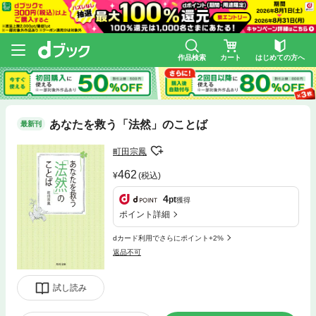
作品検索
カート
はじめての方へ
あなたを救う「法然」のことば
最新刊
町田宗鳳
462
(税込)
4
pt
獲得
ポイント詳細
dカード利用でさらにポイント+2%
返品不可
試し読み