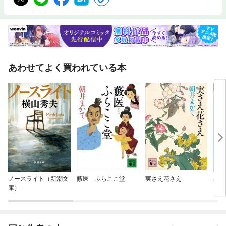
あわせてよく買われている本
ノースライト（新潮文
藪医 ふらここ堂
実さえ花さえ
新装
庫）