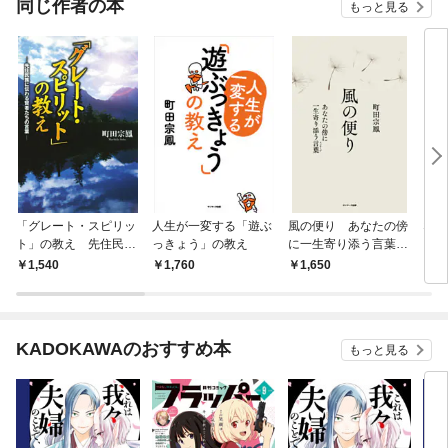
同じ作者の本
もっと見る
「グレート・スピリッ
人生が一変する「遊ぶ
風の便り あなたの傍
なぜ
ト」の教え 先住民族
っきょう」の教え
に一生寄り添う言葉
るの
に伝わる賢者たちの言
（メッセージ）
義」
1,540
1,760
1,650
7
葉
KADOKAWAのおすすめ本
もっと見る