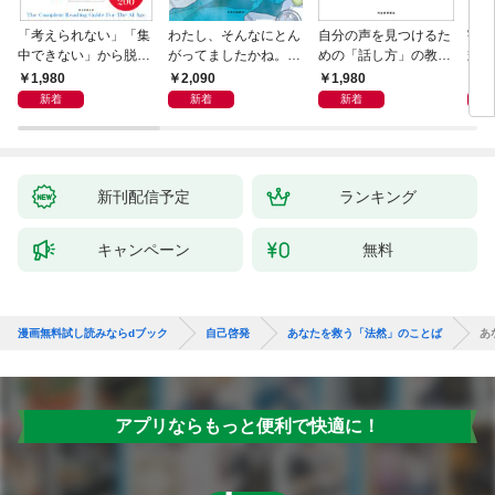
「考えられない」「集
わたし、そんなにとん
自分の声を見つけるた
宇宙
中できない」から脱
がってましたかね。
めの「話し方」の教
式
却！ AI時代の読む技
獅子座、Ａ型、丙午は
室 Ｏｒａｃｙ（オラ
1,980
2,090
1,980
1,
術大全
めぐる
シー）
新着
新着
新着
新刊配信予定
ランキング
キャンペーン
無料
漫画無料試し読みならdブック
自己啓発
あなたを救う「法然」のことば
あ
アプリならもっと便利で快適に！