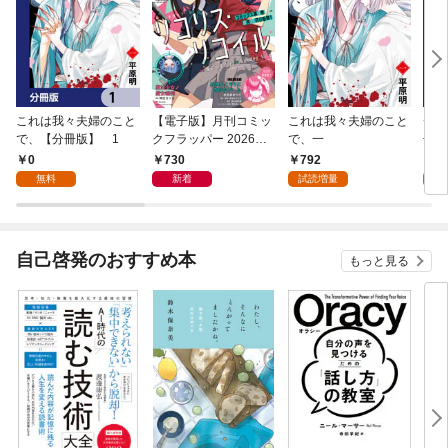
これは我々夫婦のこと
【電子版】月刊コミッ
これは我々夫婦のこと
チェ
で、【分冊版】 1
クフラッパー 2026年9
で、一
冊版
月号
0
730
792
0
無料
新着
試読増量
自己啓発のおすすめ本
もっと見る