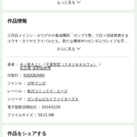
もっと見る
作品情報
三代目メイジン・カワグチの養成機関「ガンプラ塾」で日々切磋琢磨する
ユウキ・タツヤとライバルたち。新たな機体Hi‐νガンダムヴレイブを手に
したタツヤは、負けたら退塾となるガンプラバトルトーナメントに出場す
る――！TVアニメ２期「ガンダムビルドファイターズトライ」にも登場す
るユウキ・タツヤの少年時代を描いた公式外伝コミック第３巻!!
著者
今ノ夜きよし
千葉智宏（スタジオオルフェ）
矢立肇･富野由悠季
出版社
KADOKAWA
ジャンル
少年マンガ
レーベル
角川コミックス・エース
シリーズ
ガンダムビルドファイターズＡ
電子版配信開始日
2014/11/26
ファイルサイズ
59.21 MB
作品をシェアする