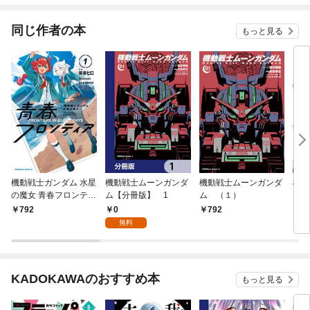
同じ作者の本
もっと見る
機動戦士ガンダム 水星
機動戦士ムーンガンダ
機動戦士ムーンガンダ
機動
の魔女 青春フロンティ
ム【分冊版】 1
ム （１）
ト 
ア １
0
792
792
8
無料
KADOKAWAのおすすめ本
もっと見る