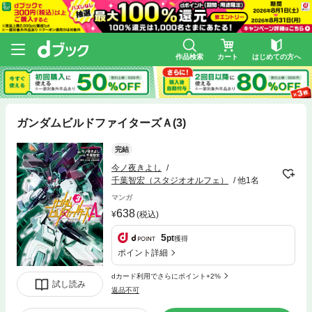
作品検索
カート
はじめての方へ
ガンダムビルドファイターズＡ(3)
完結
今ノ夜きよし
千葉智宏（スタジオオルフェ）
他1名
マンガ
638
(税込)
5
pt
獲得
ポイント詳細
dカード利用でさらにポイント+2%
試し読み
返品不可