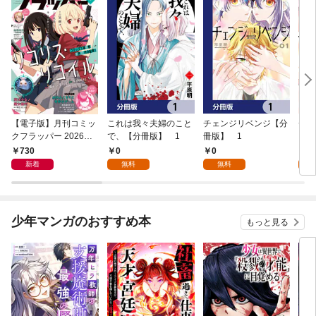
【電子版】月刊コミッ
これは我々夫婦のこと
チェンジリベンジ【分
チェ
クフラッパー 2026年9
で、【分冊版】 1
冊版】 1
月号
730
0
0
7
新着
無料
無料
試
少年マンガのおすすめ本
もっと見る