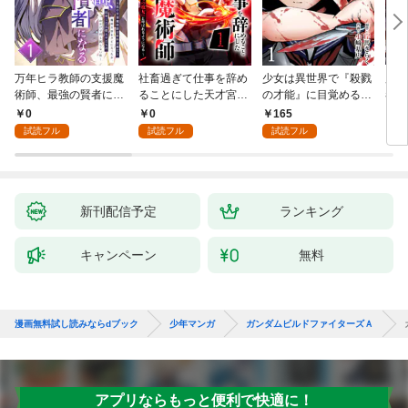
万年ヒラ教師の支援魔
社畜過ぎて仕事を辞め
少女は異世界で『殺戮
魔王
術師、最強の賢者にな
ることにした天才宮廷
の才能』に目覚める
者パ
る～不人気の支援魔術
魔術師～辺境の地でス
(話売り) #1
やっ
0
0
165
2
師は給料泥棒だと魔術
ローライフを夢見る
試読フル
試読フル
試読フル
大学をクビになった
が、不届き者を倒して
が、出世した元教え子
いたら『最果ての魔
たちのおかげで何も困
女』と呼ばれるように
らない件～ 第1話
なる～ 第1話
新刊配信予定
ランキング
キャンペーン
無料
漫画無料試し読みならdブック
少年マンガ
ガンダムビルドファイターズＡ
アプリならもっと便利で快適に！