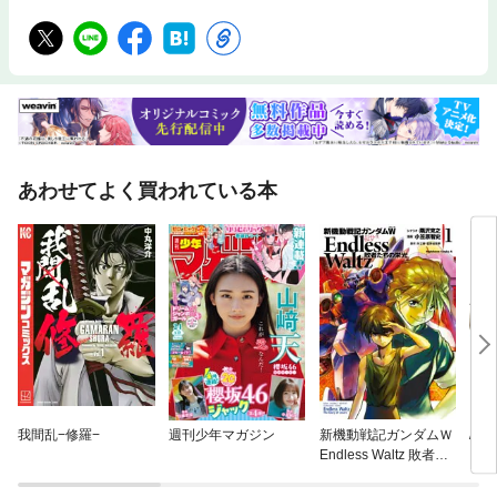
あわせてよく買われている本
我間乱−修羅−
週刊少年マガジン
新機動戦記ガンダムＷ
/Bl
Endless Waltz 敗者た
ちの栄光