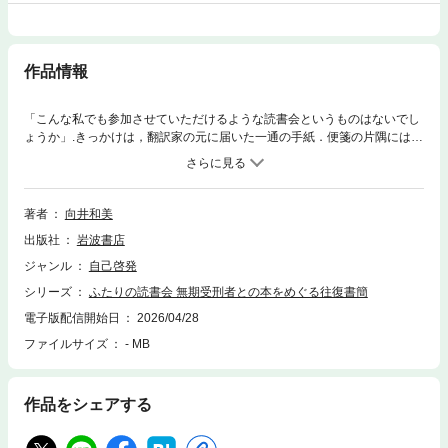
作品情報
「こんな私でも参加させていただけるような読書会というものはないでし
ょうか」.きっかけは，翻訳家の元に届いた一通の手紙．便箋の片隅には，
検閲済みであることを示す小さな桜の印．端正な文字でびっしりと綴られ
た深い悔恨の思いと切実な願いから始まった稀有な‘魂の交流’の記録．
『読書会という幸福』の思いがけない後日譚．
著者
向井和美
出版社
岩波書店
ジャンル
自己啓発
シリーズ
ふたりの読書会 無期受刑者との本をめぐる往復書簡
電子版配信開始日
2026/04/28
ファイルサイズ
- MB
作品をシェアする