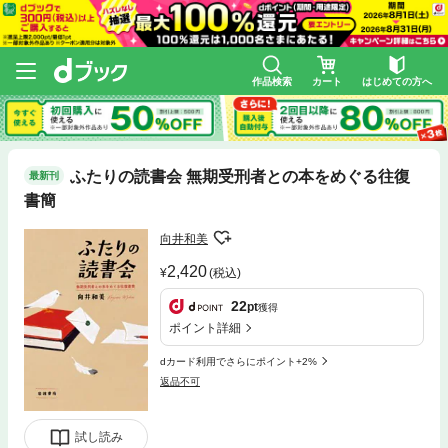
作品検索
カート
はじめての方へ
ふたりの読書会 無期受刑者との本をめぐる往復
最新刊
書簡
向井和美
2,420
(税込)
22
pt
獲得
ポイント詳細
dカード利用でさらにポイント+2%
返品不可
試し読み