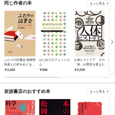
OMIC
同じ作者の本
もっと見る
ふたりの読書会 無期受
はじめてのフェミニズ
人体ヒストリア その
読書
刑者との本をめぐる往
ム
「体」が歴史を変えた
復書簡
2,420
946
2,530
1,
岩波書店のおすすめ本
もっと見る