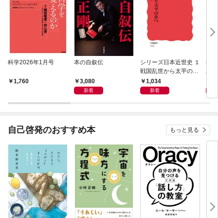
科学2026年1月号
本の自叙伝
シリーズ日本近世史 １
社会
戦国乱世から太平の世
頼の
へ
は可
3,080
1,034
1,
1,760
新着
新着
自己啓発のおすすめ本
もっと見る