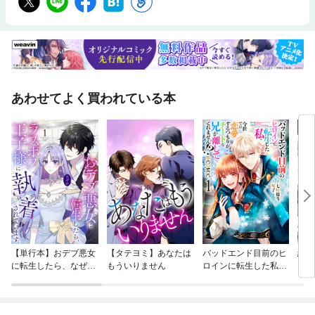
あわせてよく買われている本
【単行本】おデブ悪女
【タテヨミ】あなたは
バッドエンド目前のヒ
結界
に転生したら、なぜか
もういりません
ロインに転生した私、
ラスボス王子様に執着
今世では恋愛するつも
されています
りがチートな兄が離し
てくれません！？@C