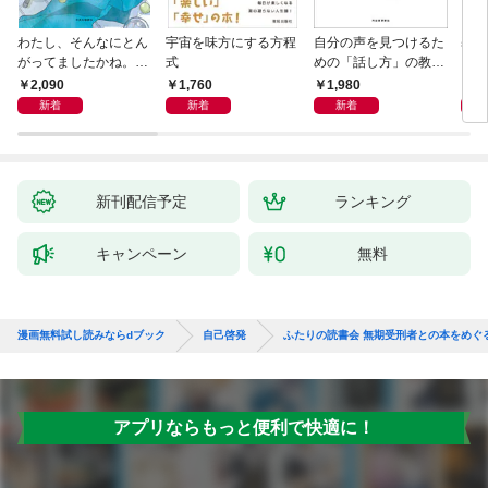
わたし、そんなにとん
宇宙を味方にする方程
自分の声を見つけるた
基地
がってましたかね。
式
めの「話し方」の教
るた
獅子座、Ａ型、丙午は
室 Ｏｒａｃｙ（オラ
2,090
1,760
1,980
2,
めぐる
シー）
新着
新着
新着
新刊配信予定
ランキング
キャンペーン
無料
漫画無料試し読みならdブック
自己啓発
ふたりの読書会 無期受刑者との本をめぐ
アプリならもっと便利で快適に！