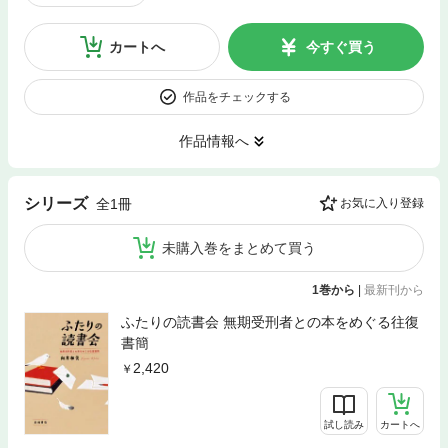
カートへ
今すぐ買う
作品をチェックする
作品情報へ
シリーズ
全1冊
お気に入り登録
未購入巻をまとめて買う
1巻から
|
最新刊から
ふたりの読書会 無期受刑者との本をめぐる往復
書簡
2,420
試し読み
カートへ