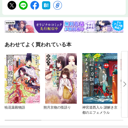
あわせてよく買われている本
暁花薬殿物語
朔月京物の怪語り
神宮道西入ル 謎解き京
神様
都のエフェメラル
た。