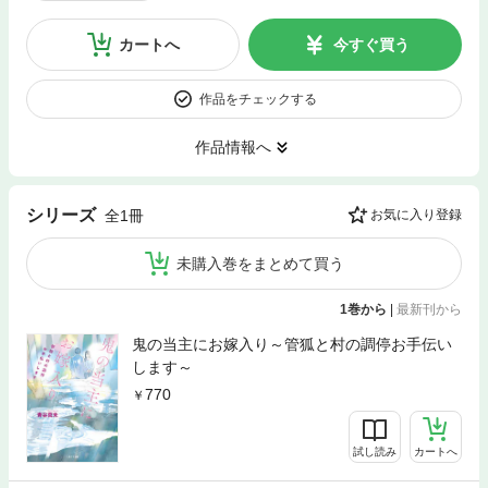
カートへ
今すぐ買う
作品をチェックする
作品情報へ
シリーズ
全1冊
お気に入り登録
未購入巻をまとめて買う
1巻から
|
最新刊から
鬼の当主にお嫁入り～管狐と村の調停お手伝い
します～
770
試し読み
カートへ