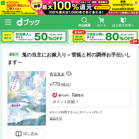
作品検索
カート
はじめての方へ
鬼の当主にお嫁入り～管狐と村の調停お手伝いし
最新刊
ます～
青谷真未
770
(税込)
7
pt
獲得
ポイント詳細
dカード利用でさらにポイント+2%
返品不可
試し読み