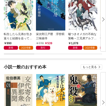
転生したら元弟が生き
栄次郎江戸暦 浮世唄
嘘つきオメガの不純な
新・
返りと結婚を迫ってき
三味線侍
策略～三兄弟アルファ
情帖
ます【電子書籍限定
と箱庭の恋～【電子書
990
770
539
1,078
9
版】
籍限定版】
新着
試読増量
割引
新着
試読増量
小説一般のおすすめ本
もっと見る