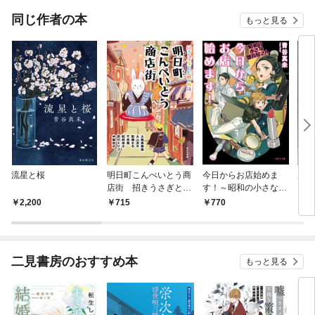
同じ作者の本
もっと見る
流星と桜
明日町こんぺいとう商
今日からお店始めま
鹿乃
店街 招きうさぎと七
す！～昭和の小さな雑
軒の物語【電子限定特
貨屋さん～
2,200
715
770
7
典付】
二見書房のおすすめ本
もっと見る