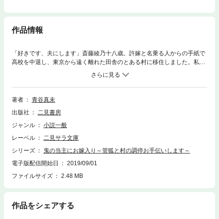
作品情報
「好きです、夫にします」斎藤綾乃十八歳。許嫁と名乗る人からの手紙で
高校を中退し、東京から遠く離れた田舎のとある村に移住しました。私は
貴方の許嫁です――母を亡くしたばかりの綾乃のもとに届いた一通の手
紙。部屋の退去勧告を受け進退窮まっていた綾乃は、迷わず差出人・冬晟
の元へ向かう。予想より若く、柔和な若隠居といった風情の冬晟は、村の
揉め事を調停する大事な役割を担っていた。許嫁らしい決め事もなく、家
著者
青谷真未
事を引き受け慎ましく暮らす綾乃だが、調停を手伝い村人たちと関わるこ
出版社
二見書房
とで、結婚の約束には深い理由があると知ることに…。わみず・装画
ジャンル
小説一般
レーベル
二見サラ文庫
シリーズ
鬼の当主にお嫁入り～管狐と村の調停お手伝いします～
電子版配信開始日
2019/09/01
ファイルサイズ
2.48 MB
作品をシェアする