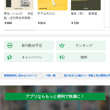
変化（へんげ） 決定
手下は犬だけ
鬼役（壱） 新装版
南町
版～交代寄合伊那衆異
舟の
聞（1）～
880
814
726
9
新刊配信予定
ランキング
キャンペーン
無料
漫画無料試し読みならdブック
小説一般
鬼の当主にお嫁入り～管狐と村の調停お
アプリならもっと便利で快適に！