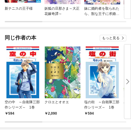
新テニスの王子様
妖狐の旦那さま～大正
妹に婚約者を取られた
運命
花嫁奇譚～
ら、獣な王子に求婚さ
【単
れました～またたびと
して溺愛されてます
～ 【連載版】
同じ作者の本
もっと見る
空の中 ～自衛隊三部
クロエとオオエ
塩の街 ～自衛隊三部
みと
作シリーズ～ 1巻
作シリーズ～ 1巻
594
2,090
594
7