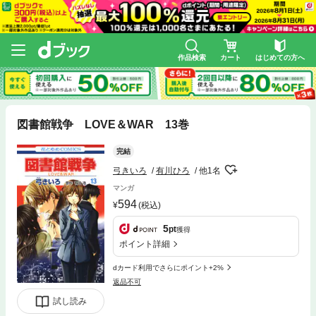
作品検索
カート
はじめての方へ
図書館戦争 LOVE＆WAR 13巻
完結
弓きいろ
有川ひろ
他1名
マンガ
594
(税込)
5
pt
獲得
ポイント詳細
dカード利用でさらにポイント+2%
返品不可
試し読み