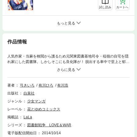
試し読み
カートへ
もっと見る
作品情報
人気作家・当麻を検閲から護るため元関東図書基地司令・稲嶺の自宅を隠
れ家にした図書隊。しかしそこにも良化隊が！ 脱出する車中で堂上と郁
は…？ さらに郁たちは玄田から驚愕の作戦を聞かされる。世論が反良化法
へと傾き…歴史が動き出す!! 特別編2本収録、激動の第13巻。
著者
弓きいろ
有川ひろ
有川浩
出版社
白泉社
ジャンル
少女マンガ
レーベル
花とゆめコミックス
掲載誌
LaLa
シリーズ
図書館戦争 LOVE＆WAR
電子版配信開始日
2014/10/14