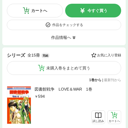
カートへ
今すぐ買う
作品をチェックする
作品情報へ
全15冊
シリーズ
お気に入り登録
完結
未購入巻をまとめて買う
1巻から
|
最新刊から
図書館戦争 LOVE＆WAR 1巻
594
試し読み
カートへ