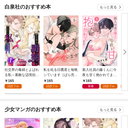
白泉社のおすすめ本
もっと見る
社交界の毒婦とよばれ
私を叱る日鷹君と毎晩
新入社員の藤くんに今
魔導
る私～素敵な辺境伯令
シています［ばら売
夜も甘く抱かれてます
導書
息に腕を折られたの
り］ 第1話
［ばら売り］ 第1話
の精
165
165
165
1
で、責任とってもらい
した
試読フル
試読フル
新着
試読フル
試
ます～［ばら売り］
下が
第1話
にい
り］
少女マンガのおすすめ本
もっと見る