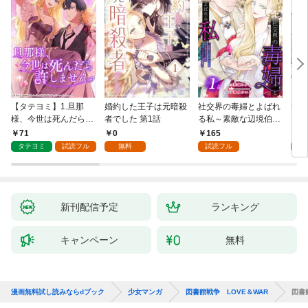
【タテヨミ】1.旦那
婚約した王子は元暗殺
社交界の毒婦とよばれ
視線
様、今世は死んだら許
者でした 第1話
る私～素敵な辺境伯令
る 1
しません
息に腕を折られたの
71
0
165
1
で、責任とってもらい
タテヨミ
試読フル
無料
試読フル
試
ます～［ばら売り］
第1話
新刊配信予定
ランキング
キャンペーン
無料
漫画無料試し読みならdブック
少女マンガ
図書館戦争 LOVE＆WAR
図書