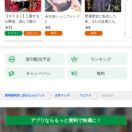
【タテヨミ】1.愛する
みせあいっこフレンド
堕落聖女に転生した
授か
公爵様、謹んで殺させ
1
私、3人の従者たちに
身籠
ていただきます！
抱かれて困ってます 第
して
71
0
0
2
1話
タテヨミ
試読フル
無料
無料
試
新刊配信予定
ランキング
キャンペーン
無料
漫画無料試し読みならdブック
女性マンガ
スピナス
スピナス
アプリならもっと便利で快適に！