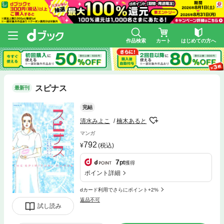
作品検索
カート
はじめての方へ
スピナス
最新刊
完結
清水みよこ
楠木あると
マンガ
792
(税込)
7
pt
獲得
ポイント詳細
dカード利用でさらにポイント+2%
返品不可
試し読み