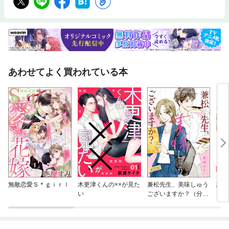
あわせてよく買われている本
無敵恋愛Ｓ＊ｇｉｒｌ
木更津くんの××が見た
兼松先生、美味しゅう
結婚
い
ございますか？（分冊
ロマ
版）