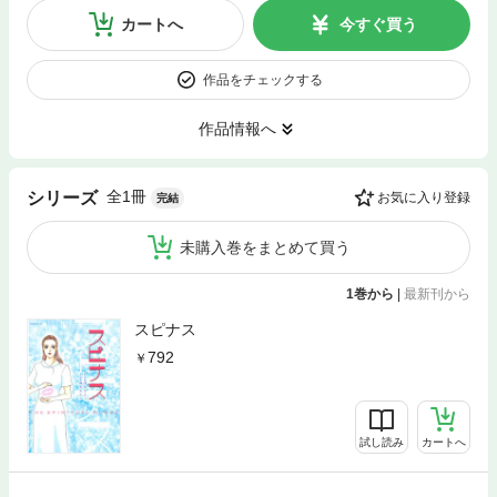
カートへ
今すぐ買う
作品をチェックする
作品情報へ
全1冊
シリーズ
お気に入り登録
完結
未購入巻をまとめて買う
1巻から
|
最新刊から
スピナス
792
試し読み
カートへ