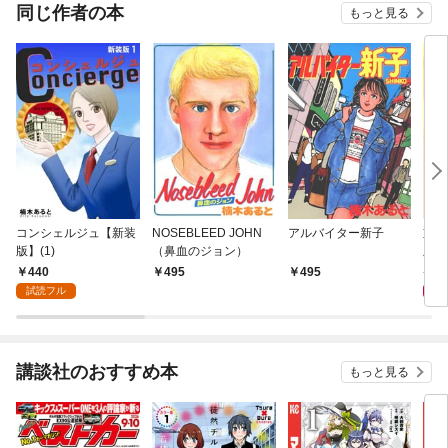
同じ作者の本
もっと見る
コンシェルジュ【新装
NOSEBLEED JOHN
アルバイター新子
重役
版】(1)
（鼻血のジョン）
版】(
440
2,
495
495
試読フル
講談社のおすすめ本
もっと見る