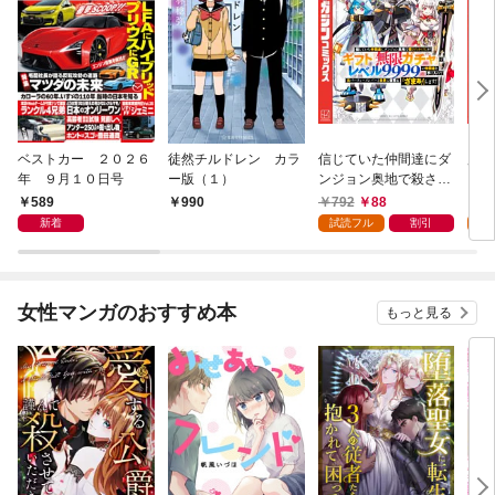
ベストカー ２０２６
徒然チルドレン カラ
信じていた仲間達にダ
魔女
年 ９月１０日号
ー版（１）
ンジョン奥地で殺され
かけたがギフト『無限
589
792
88
7
990
ガチャ』でレベル９９
新着
試読フル
割引
試
９９の仲間達を手に入
れて元パーティーメン
バーと世界に復讐＆
『ざまぁ！』します！
女性マンガのおすすめ本
もっと見る
（１）