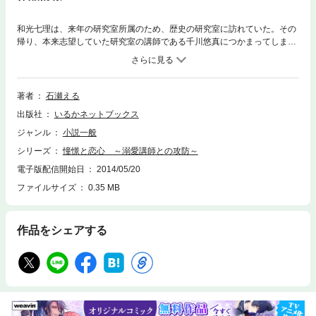
和光七理は、来年の研究室所属のため、歴史の研究室に訪れていた。その
帰り、本来志望していた研究室の講師である千川悠真につかまってしま
う。研究室に連れ込まれ、いきなりの愛の告白に、七理は戸惑いを隠せな
い。その日から七理と講師の攻防（かけひき）が始まる。ちょっとどたば
たなラブコメディです。
著者
石瀬える
出版社
いるかネットブックス
ジャンル
小説一般
シリーズ
憧憬と恋心 ～溺愛講師との攻防～
電子版配信開始日
2014/05/20
ファイルサイズ
0.35 MB
作品をシェアする