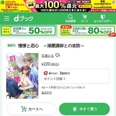
作品検索
カート
はじめての方へ
憧憬と恋心 ～溺愛講師との攻防～
最新刊
石瀬える
220
(税込)
2
pt
獲得
ポイント詳細
dカード利用でさらにポイント+2%
返品不可
カートへ
今すぐ買う