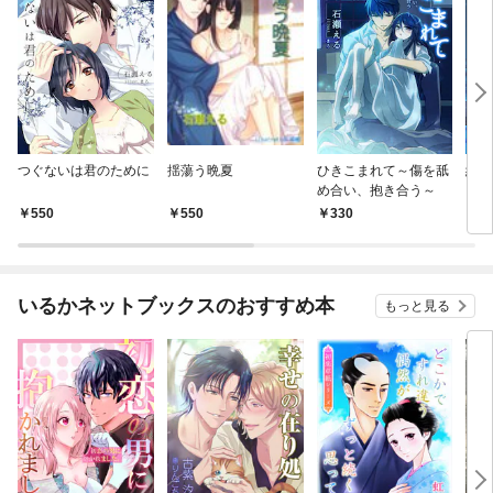
つぐないは君のために
揺蕩う晩夏
ひきこまれて～傷を舐
紅の
め合い、抱き合う～
～
550
550
330
2
いるかネットブックスのおすすめ本
もっと見る