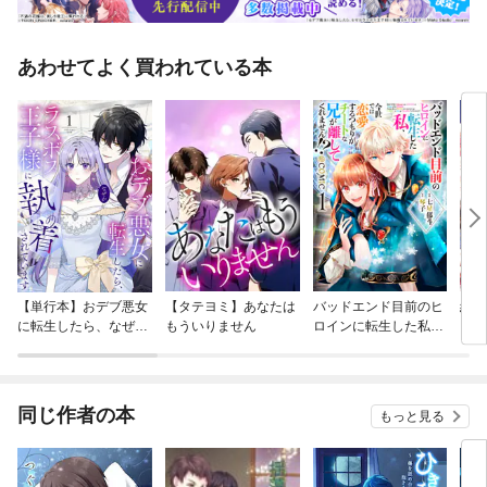
あわせてよく買われている本
【単行本】おデブ悪女
【タテヨミ】あなたは
バッドエンド目前のヒ
結界
に転生したら、なぜか
もういりません
ロインに転生した私、
ラスボス王子様に執着
今世では恋愛するつも
されています
りがチートな兄が離し
てくれません！？@C
OMIC
同じ作者の本
もっと見る