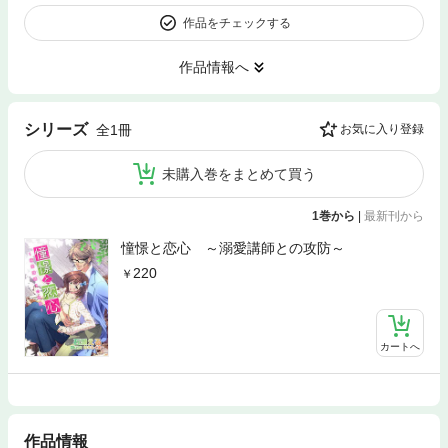
作品をチェックする
作品情報へ
シリーズ
全1冊
お気に入り登録
未購入巻をまとめて買う
1巻から
|
最新刊から
憧憬と恋心 ～溺愛講師との攻防～
220
カートへ
作品情報