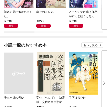
初恋の男に抱かれまし
幸せの在り処
どこかですれ違う偶然
チー
た。
がずっと続くと思って
いた
330
275
330
3
新着
新着
新着
小説一般のおすすめ本
もっと見る
浄土ヶ浜の天使
変化（へんげ） 決定
手下は犬だけ
鬼役
版～交代寄合伊那衆異
聞（1）～
￥550
880
814
7