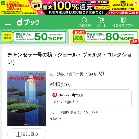
作品検索
カート
はじめての方へ
チャンセラー号の筏（ジュール・ヴェルヌ・コレクショ
ン）
江口清訳
古田幸男
他4名
440
(税込)
4
pt
獲得
ポイント詳細
dカード利用でさらにポイント+2%
返品不可
試し読み