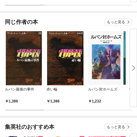
同じ作者の本
もっと見る
ルパン最後の事件
赤い輪
ルパン対ホームズ
怪盗
1,386
1,386
1,232
1,
集英社のおすすめ本
もっと見る