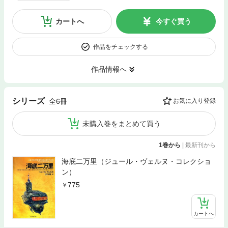
カートへ
今すぐ買う
作品をチェックする
作品情報へ
シリーズ
全6冊
お気に入り登録
未購入巻をまとめて買う
1巻から
|
最新刊から
海底二万里（ジュール・ヴェルヌ・コレクショ
ン）
775
カートへ