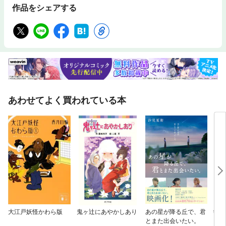
作品をシェアする
あわせてよく買われている本
大江戸妖怪かわら版
鬼ヶ辻にあやかしあり
あの星が降る丘で、君
学園
とまた出会いたい。