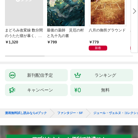
まどろみ改変線 数分間
最後の薬師 災厄の村
八月の御所グラウンド
黒い
のうたた寝が暴く、18
と九十九の書
0度反転した世界の謎
779
8
￥1,320
799
新着
新刊配信予定
ランキング
キャンペーン
無料
漫画無料試し読みならdブック
ファンタジー・SF
ジュール・ヴェルヌ・コレクシ