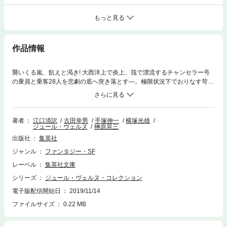
もっと見る
作品情報
襲いくる嵐、飢えと渇き! 大西洋上で炎上、筏で漂流するチャンセラー号
の乗員と乗客28人を悲劇の底へ突き落とす―。極限状況下でおりなす苛酷
なサバイバル劇。
著者
江口清訳
古田幸男
手塚伸一
横塚光雄
ジュール・ヴェルヌ
榊原晃三
出版社
集英社
ジャンル
ファンタジー・SF
レーベル
集英社文庫
シリーズ
ジュール・ヴェルヌ・コレクション
電子版配信開始日
2019/11/14
ファイルサイズ
0.22 MB