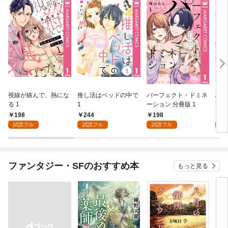
視線が絡んで、熱にな
推し活はベッドの中で
パーフェクト・ドミネ
ふし
る 1
1
ーション 分冊版 1
言っ
198
244
198
2
試読フル
試読フル
試読フル
試
ファンタジー・SFのおすすめ本
もっと見る