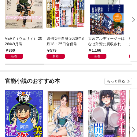
VERY（ヴェリィ） 20
週刊女性自身 2026年8
大宮アルディージャは
転売
26年9月号
月18・25日合併号
なぜ外資に買収された
から
のか？～日本サッカー
け）
860
579
1,166
1,
とスポーツビジネスに
新着
新着
新着
起きた「革命」～
官能小説のおすすめ本
もっと見る