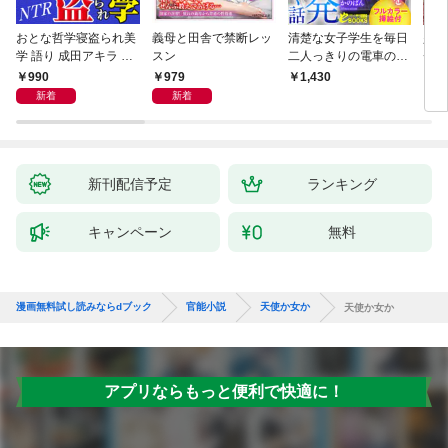
おとな哲学寝盗られ美
義母と田舎で禁断レッ
清楚な女子学生を毎日
少子
学 語り 成田アキラ 執
スン
二人っきりの電車の中
チン
筆 柚木怜
で開発していく話【フ
級美
990
979
1,430
8
ルカラー挿絵付】
新着
新着
新刊配信予定
ランキング
キャンペーン
無料
漫画無料試し読みならdブック
官能小説
天使か女か
天使か女か
アプリならもっと便利で快適に！