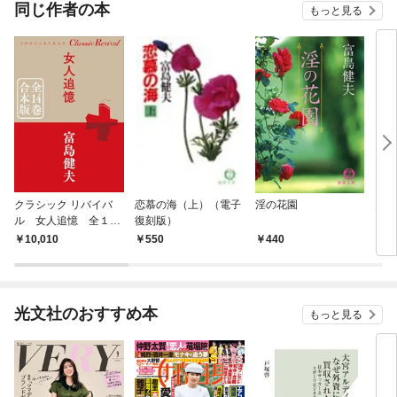
OMI
同じ作者の本
もっと見る
クラシック リバイバ
恋慕の海（上）（電子
淫の花園
多情
ル 女人追憶 全１４
復刻版）
巻 合本版
10,010
550
440
4
光文社のおすすめ本
もっと見る