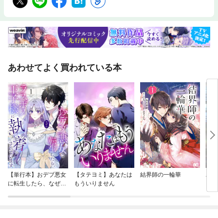
あわせてよく買われている本
【単行本】おデブ悪女
【タテヨミ】あなたは
結界師の一輪華
バッ
に転生したら、なぜか
もういりません
ロイ
ラスボス王子様に執着
今世
されています
りが
てく