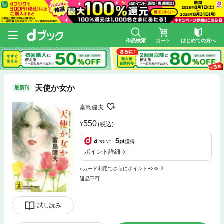
作品検索
カート
はじめての方へ
天使か女か
最新刊
富島健夫
550
(税込)
5
pt
獲得
ポイント詳細
dカード利用でさらにポイント+2%
返品不可
試し読み