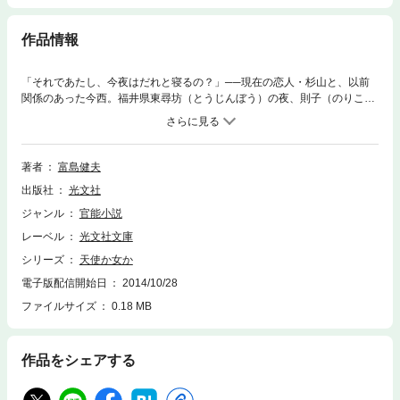
作品情報
「それであたし、今夜はだれと寝るの？」──現在の恋人・杉山と、以前
関係のあった今西。福井県東尋坊（とうじんぼう）の夜、則子（のりこ）
は二人のうち、どちらを選ぶか迷っていた。（久しぶりだから、今夜は今
西さんと楽しんでみたいわ）と思う則子を、杉山は許してくれるのだ
が……？〈「北国の夜」〉 惑いながらも、禁忌をこえる男と女。人間の
葛藤を鮮やかに描きだす富島文学の珠玉集！
著者
富島健夫
出版社
光文社
ジャンル
官能小説
レーベル
光文社文庫
シリーズ
天使か女か
電子版配信開始日
2014/10/28
ファイルサイズ
0.18 MB
作品をシェアする