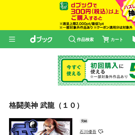
作品検索
カート
格闘美神 武龍（１０）
完結
石川優吾