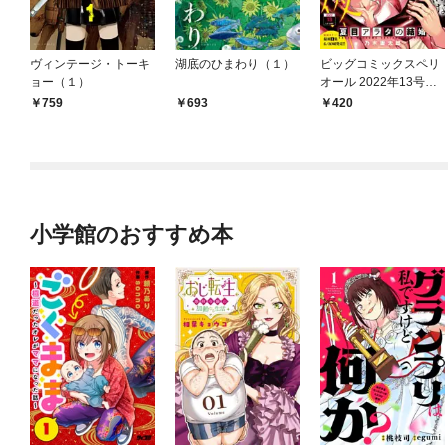
ヴィンテージ・トーキ
湖底のひまわり（１）
ビッグコミックスペリ
ョー（１）
オール 2022年13号（2
022年6月10日発売）
759
693
420
小学館のおすすめ本