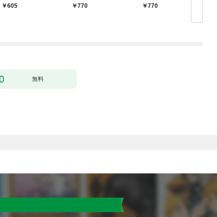
転生した喪男の受難
転生者、落ちこぼれク
605
770
770
（コミック） 1
ラスに入学。そして、
（コミック） 1
無料