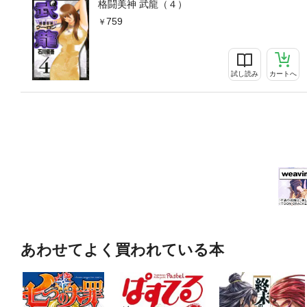
格闘美神 武龍（４）
759
試し読み
カートへ
あわせてよく買われている本