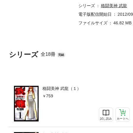
シリーズ
格闘美神 武龍
電子版配信開始日
2012/09
ファイルサイズ
46.82 MB
シリーズ
全18冊
完結
格闘美神 武龍（１）
759
試し読み
カートへ