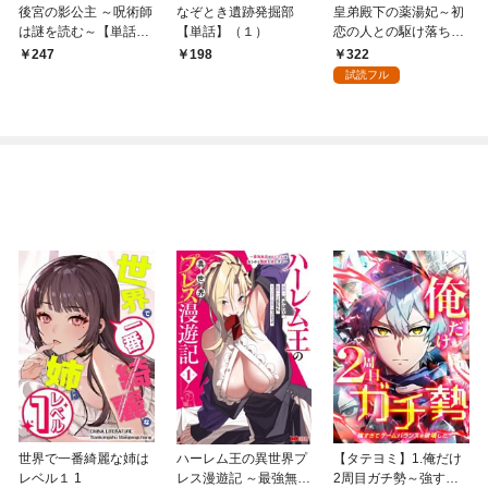
後宮の影公主 ～呪術師
なぞとき遺跡発掘部
皇弟殿下の薬湯妃～初
は謎を読む～【単話】
【単話】（１）
恋の人との駆け落ち先
（１）
は後宮でした～【単
322
247
198
話】（１）
試読フル
世界で一番綺麗な姉は
ハーレム王の異世界プ
【タテヨミ】1.俺だけ
レベル１ 1
レス漫遊記 ～最強無双
2周目ガチ勢～強すぎ