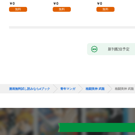
た僕の留守中に、一途
話
0
0
0
な彼女が汚されるまで
無料
無料
無料
～ 1話
新刊配信予定
漫画無料試し読みならdブック
青年マンガ
格闘美神 武龍
格闘美神 武龍