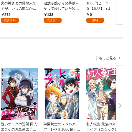
火の神さまの掃除人で
追放令嬢からの手紙～
1000円ヒーロー 新札
D
すが、いつの間にか花
かつて愛していた皆さ
版【単話】（１）
9
嫁として溺愛されてい
まへ 私のことなどお忘
272
138
0
ます【単話】（１）
れですか？～【単話】
試読フル
試読フル
無料
（１）
もっと見る
醜いオークの逆襲 同人
学園騎士のレベルアッ
村人転生 最強のスロー
エロゲの鬼畜皇太子に
プ！レベル1000超えの
ライフ（コミック） 1