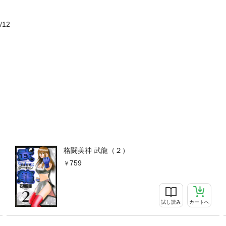
/12
格闘美神 武龍（２）
759
試し読み
カートへ