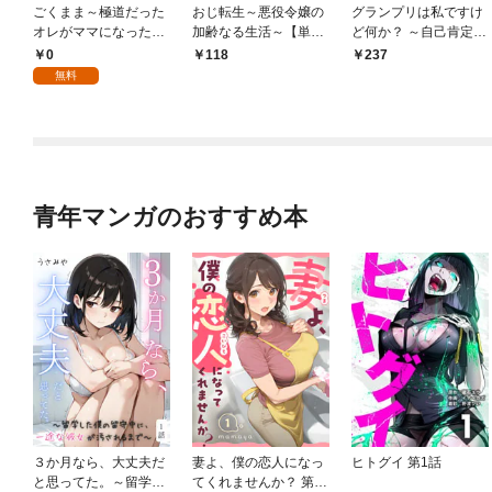
ごくまま～極道だった
おじ転生～悪役令嬢の
グランプリは私ですけ
オレがママになった話
加齢なる生活～【単
ど何か？ ～自己肯定モ
～【単話】（１）
話】（１）
ンスターのミスコン無
0
118
237
双～【単話】（１）
無料
青年マンガのおすすめ本
３か月なら、大丈夫だ
妻よ、僕の恋人になっ
ヒトグイ 第1話
と思ってた。～留学し
てくれませんか？ 第1