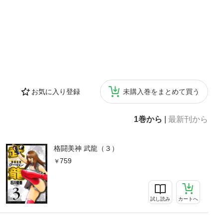
お気に入り登録
未購入巻をまとめて買う
1巻から
|
最新刊から
格闘美神 武龍（３）
759
試し読み
カートへ