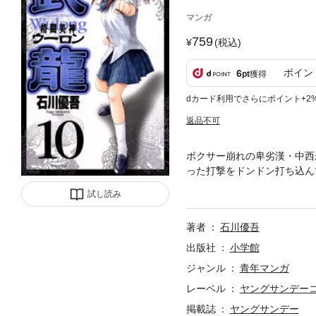
マンガ
759
(税込)
ポイン
6
pt
獲得
dカード利用でさらにポイント+2
返品不可
ボクサー崩れの卑劣漢・中西
った打撃をドンドン打ち込ん
付いたと思った中西は、蘭を
試し読み
著者
石川優吾
出版社
小学館
ジャンル
青年マンガ
レーベル
ヤングサンデー
掲載誌
ヤングサンデー