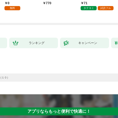
のおじさんはあらゆる
てゲームバランスを破
0
71
770
種族を嫁にする～（コ
壊した～
無料
タテヨミ
試読フル
ミック） 1
ランキング
キャンペーン
（１０）
アプリならもっと便利で快適に！