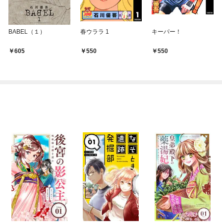
BABEL（１）
春ウララ 1
キーパー！
605
550
550