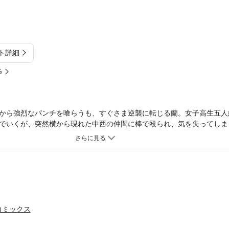
ト詳細
%
から強烈なパンチを喰らうも、すぐさま逆襲に転じる蘭。女子高生五人
でいくが、突然横から現れた中西の仲間に棒で殴られ、気を失ってしま
手込めにしようとするが…
コミックス