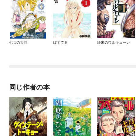
七つの大罪
ぱすてる
終末のワルキューレ
同じ作者の本