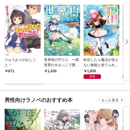
りゅうおうのおしご
世界樹の守り人 〜異
転生したら魔法が使え
エロ
と！
世界のすみっこで豊か
ない無能と捨てられた
は、
な国づくり〜
けど、魔力が規格外に
と全
1,650
8
671
1,430
万能でした
子Ｓ
新着
男性向けラノベのおすすめ本
もっと見る