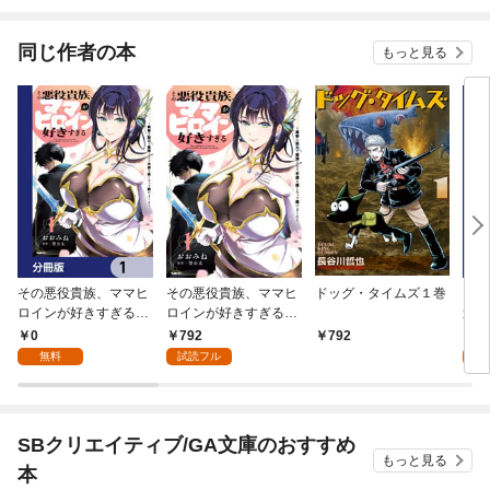
同じ作者の本
もっと見る
その悪役貴族、ママヒ
その悪役貴族、ママヒ
ドッグ・タイムズ１巻
オト
ロインが好きすぎる
ロインが好きすぎる
達 
【分冊版】 1
１ ～真摯な努力で最
0
792
0
792
強となり不遇な推しキ
無料
試読フル
ャラ助けまくる～
SBクリエイティブ/GA文庫のおすすめ
もっと見る
本