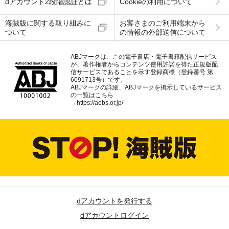
dアカウント2段階認証とは
Cookieの利用について
海賊版に関する取り組みに
お客さまのご利用端末から
ついて
の情報の外部送信について
ABJマークは、この電子書店・電子書籍配信サービス
が、著作権者からコンテンツ使用許諾を得た正規版配
信サービスであることを示す登録商標（登録番号 第
6091713号）です。
ABJマークの詳細、ABJマークを掲示しているサービス
の一覧はこちら
→
https://aebs.or.jp/
dアカウントを発行する
dアカウントログイン