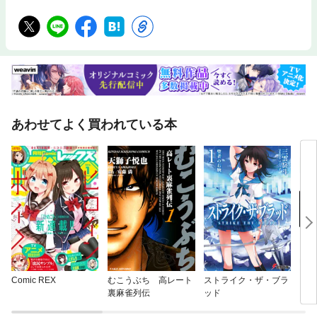
あわせてよく買われている本
Comic REX
むこうぶち 高レート
ストライク・ザ・ブラ
アス
裏麻雀列伝
ッド