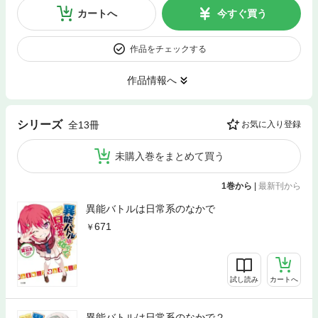
カートへ
今すぐ買う
作品をチェックする
作品情報へ
シリーズ
全13冊
お気に入り登録
未購入巻をまとめて買う
1巻から
|
最新刊から
異能バトルは日常系のなかで
671
試し読み
カートへ
異能バトルは日常系のなかで２