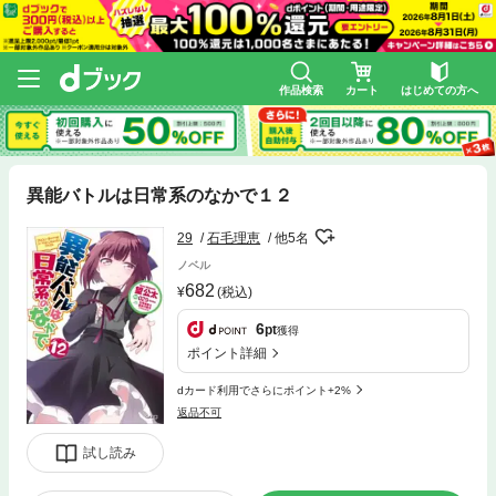
作品検索
カート
はじめての方へ
異能バトルは日常系のなかで１２
29
石毛理恵
他5名
ノベル
682
(税込)
6
pt
獲得
ポイント詳細
dカード利用でさらにポイント+2%
返品不可
試し読み