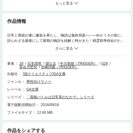
もっと見る
作品情報
日常と異能が遂に邂逅を果たし、物語は最終局面へ――向かうその前に、
語られざる最後にして最期の物語を紐解く時がきた！精霊戦争終結のため
に生み出された≪絶え間なく改定される十戒≫田中運命子は、何のために
死に、何のために生きたのか？
著者
29
石毛理恵
望公太
中川英樹（TRIGGER）
029
長谷川哲也
宮崎詩織（TRIGGER）
出版社
SBクリエイティブ/GA文庫
ジャンル
男性向けラノベ
レーベル
GA文庫
シリーズ
「異能バトルは日常系のなかで」シリーズ
電子版配信開始日
2016/09/16
ファイルサイズ
12.60 MB
作品をシェアする