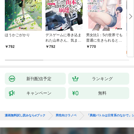
ほうかごがかり
デスゲームに巻き込ま
男女比1：5の世界でも
戦地
れた山本さん、気まま
普通に生きられると思
カシ
にゲームバランスを崩
った？ ～激重感情な
活を
8
792
792
770
壊させる【電子特別
彼女たちが無自覚男子
特典
試
版】
に翻弄されたら～
新刊配信予定
ランキング
キャンペーン
無料
漫画無料試し読みならdブック
男性向けラノベ
「異能バトルは日常系のなかで」