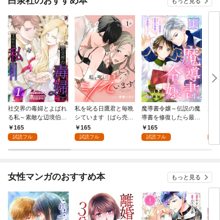
白泉社のおすすめ本
もっと見る
社交界の毒婦とよばれ
私を叱る日鷹君と毎晩
魔導書令嬢～伝説の魔
寡黙
る私～素敵な辺境伯令
シています［ばら売
導書を修復したら最強
力ゼ
息に腕を折られたの
り］ 第1話
の精霊が味方になりま
る～
165
165
165
1
で、責任とってもらい
した（クールな王弟殿
の声
試読フル
試読フル
試読フル
試
ます～［ばら売り］
下がなぜかいつもそば
～［
第1話
にいます）～［ばら売
01
り］ 第1話
女性マンガのおすすめ本
もっと見る