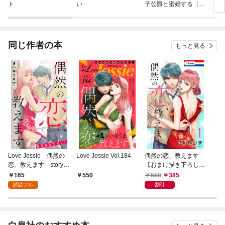
ト
い
子公爵と蜜婚する［ば
され
ら売り］
は一
同じ作者の本
もっと見る
Love Jossie 偶然の
Love Jossie Vol.184
偶然の恋、教えます
恋、教えます story0
【おまけ描き下ろし付
1
き】 1巻
165
550
385
550
試読フル
割引