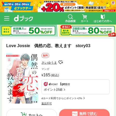
作品検索
カート
はじめての方へ
Love Jossie 偶然の恋、教えます story03
無料
さいゆうま
マンガ
165
(税込)
1
pt
獲得
ポイント詳細
dカード利用でさらにポイント+2%
返品不可
無料で読む
カートへ