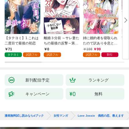
【タテヨミ】1.これは
離婚３分前 ～サレ妻た
姉に婚約者を寝取られ
実は
二度目で最後の初恋
ちの最後の反撃～第1
たので訳あり令息と結
した
話
婚して辺境へと向かい
から
71
0
198
99
2
ます ～苦労の先に待っ
（1
タテヨミ
試読フル
試読フル
試読フル
割引
ていたのは、まさかの
溺愛と幸せでした～
【分冊版】 1
新刊配信予定
ランキング
キャンペーン
無料
漫画無料試し読みならdブック
女性マンガ
Love Jossie 偶然の恋、教えます