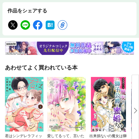
作品をシェアする
あわせてよく買われている本
君はシンデレラフィッ
愛してるって、言いた
出来損ないの魔女は獅
じゃ