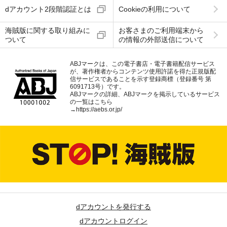
dアカウント2段階認証とは
Cookieの利用について
海賊版に関する取り組みに
お客さまのご利用端末から
ついて
の情報の外部送信について
ABJマークは、この電子書店・電子書籍配信サービス
が、著作権者からコンテンツ使用許諾を得た正規版配
信サービスであることを示す登録商標（登録番号 第
6091713号）です。
ABJマークの詳細、ABJマークを掲示しているサービス
の一覧はこちら
→
https://aebs.or.jp/
dアカウントを発行する
dアカウントログイン