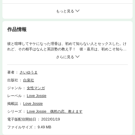
もっと見る
作品情報
彼と喧嘩してヤケになった理香は、初めて知らない人とセックスした。け
れど、その相手はなんと英語塾の教え子！ 彼・嘉月は、初めこそ知らな
い振りをしていた癖に「英検合格のごほうびにデートしてよ」と距離を詰
めてくる。流されちゃいけない、ナメられちゃいけない！ そう思って無
茶な交換条件を出した理香だったが、嘉月は難なくクリアしてしまい、つ
いにデート当日になってしまったが…？ “偶然”の恋は、理香のカラダと
著者
さいゆうま
心を支配していく…。（52P）(この作品はウェブ・マガジン：Love Jossi
出版社
白泉社
e Vol.90に収録されています。重複購入にご注意ください。)
ジャンル
女性マンガ
レーベル
Love Jossie
掲載誌
Love Jossie
シリーズ
Love Jossie 偶然の恋、教えます
電子版配信開始日
2022/01/19
ファイルサイズ
9.49 MB