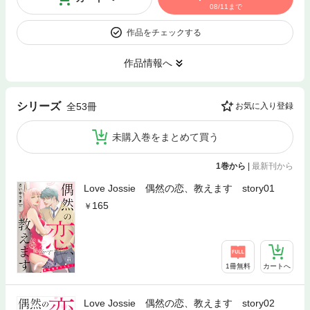
08/11まで
作品をチェックする
作品情報へ
シリーズ
全53冊
お気に入り登録
未購入巻をまとめて買う
1巻から
|
最新刊から
Love Jossie 偶然の恋、教えます story01
165
1冊無料
カートへ
Love Jossie 偶然の恋、教えます story02