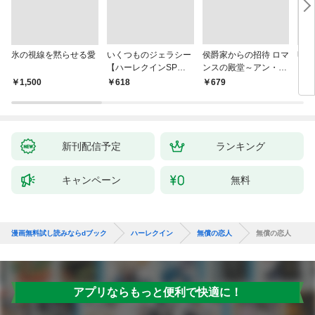
氷の視線を黙らせる愛
いくつものジェラシー
侯爵家からの招待 ロマ
明日
【ハーレクインSP文
ンスの殿堂～アン・メ
ン・
庫版】
イザー名作選 2～【ハ
名作
￥1,500
￥618
￥679
￥7
ーレクインSP文庫
ン・
版】
新刊配信予定
ランキング
キャンペーン
無料
漫画無料試し読みならdブック
ハーレクイン
無償の恋人
無償の恋人
アプリならもっと便利で快適に！