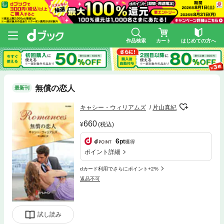
作品検索
カート
はじめての方へ
無償の恋人
最新刊
キャシー・ウィリアムズ
片山真紀
660
(税込)
6
pt
獲得
ポイント詳細
dカード利用でさらにポイント+2%
返品不可
試し読み