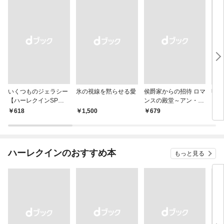
いくつものジェラシー
氷の視線を黙らせる愛
侯爵家からの招待 ロマ
明日
【ハーレクインSP文
ンスの殿堂～アン・メ
ン・
庫版】
イザー名作選 2～【ハ
名作
￥618
￥1,500
￥679
￥7
ーレクインSP文庫
ン・
版】
ハーレクインのおすすめ本
もっと見る