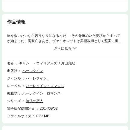
作品情報
妹を救いたいなら言うなりになるんだ──その脅迫めいた要求からすべて
が始まった。両親亡きあと、ヴァイオレットは美術教師として堅実に働
き、どんな仕事も長続きしない妹の保護者代わりになってきた。その妹に
今度は勤務先の機密情報を盗んだ疑いがかけられた。妹の無実を直訴しよ
うと社長ダミアンのもとを訪れた彼女は、魅惑的な容貌とは裏腹の冷酷さ
で彼から一蹴され、言葉を失う。しかもダミアンは妹を無罪放免にする代
著者
キャシー・ウィリアムズ
片山真紀
償として、自分の恋人役を演じるよう、理不尽な取り引きを持ちかけてき
出版社
ハーレクイン
た。余命僅かな彼の母親を安心させるためだとはいえ、横暴すぎるわ！で
も、最愛の妹を救うためには選択の余地などない。嫌悪とときめきに揺れ
ジャンル
ハーレクイン
ながら、ヴァイオレットは条件をのんだ。
レーベル
ハーレクイン・ロマンス
掲載誌
ハーレクイン・ロマンス
シリーズ
無償の恋人
電子版配信開始日
2014/09/03
ファイルサイズ
0.23 MB