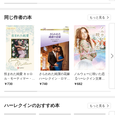
同じ作者の本
もっと見る
拒まれた純愛 キャロ
さらわれた純潔の花嫁
ノルウェーに咲いた恋
愛し
ル・モーティマー・コ
ハーレクイン・ロマン
【ハーレクイン文庫
【ハ
レクション【ハーレク
ス～伝説の名作選～
版】
ージ
730
740
682
6
イン・マスターピース
【ハーレクイン・ロマ
版】
ンス版】
ハーレクインのおすすめ本
もっと見る