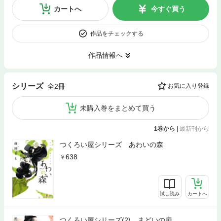
カートへ
今すぐ買う
作品をチェックする
作品情報へ
シリーズ
全2冊
お気に入り登録
未購入巻をまとめて買う
1巻から
|
最新刊から
つくろい屋シリーズ あわいの森
638
試し読み
カートへ
つくろい屋シリーズ(2) まどいの扉