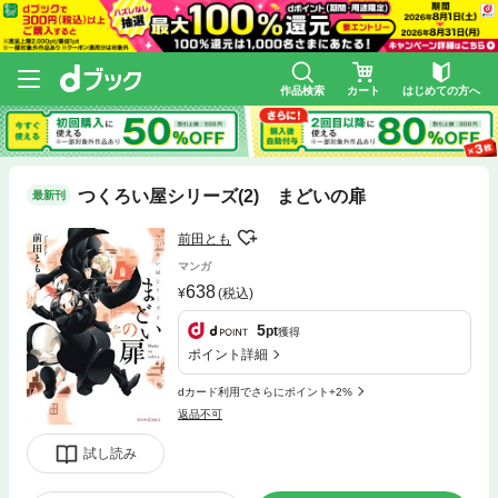
作品検索
カート
はじめての方へ
つくろい屋シリーズ(2) まどいの扉
最新刊
前田とも
マンガ
638
(税込)
5
pt
獲得
ポイント詳細
dカード利用でさらにポイント+2%
返品不可
試し読み