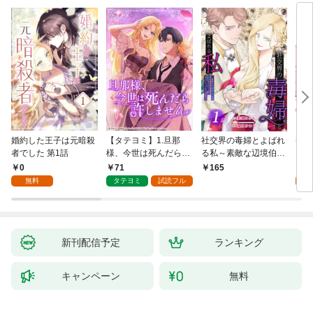
婚約した王子は元暗殺
【タテヨミ】1.旦那
社交界の毒婦とよばれ
視線
者でした 第1話
様、今世は死んだら許
る私～素敵な辺境伯令
る 1
しません
息に腕を折られたの
0
71
1
165
で、責任とってもらい
無料
タテヨミ
試読フル
試
ます～［ばら売り］
第1話
新刊配信予定
ランキング
キャンペーン
無料