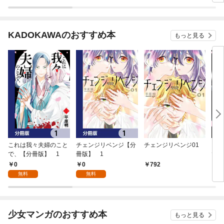
KADOKAWAのおすすめ本
もっと見る
これは我々夫婦のこと
チェンジリベンジ【分
チェンジリベンジ01
これ
で、【分冊版】 1
冊版】 1
で、
0
0
792
7
無料
無料
少女マンガのおすすめ本
もっと見る