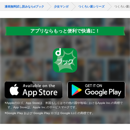
漫画無料試し読みならdブック
少女マンガ
つくろい屋シリーズ
つくろい屋シ
アプリならもっと便利で快適に！
Appleのロゴ、App Storeは、米国もしくはその他の国や地域におけるApple Inc.の商標で
す。App Storeは、Apple Inc.のサービスマークです。
Google Play および Google Play ロゴは Google LLC の商標です。