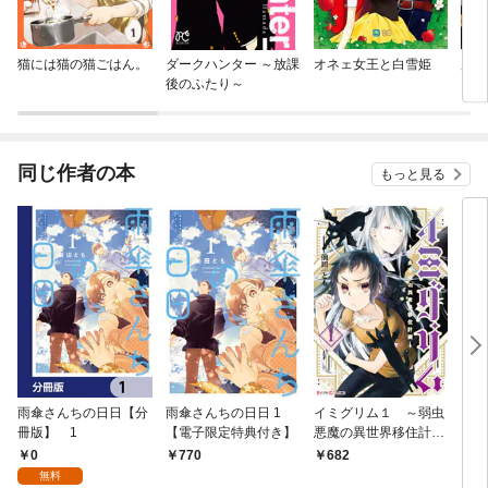
猫には猫の猫ごはん。
ダークハンター ～放課
オネェ女王と白雪姫
魔法
後のふたり～
同じ作者の本
もっと見る
雨傘さんちの日日【分
雨傘さんちの日日 1
イミグリム１ ～弱虫
マイ
冊版】 1
【電子限定特典付き】
悪魔の異世界移住計画
ィ
～【電子限定特典付
0
770
682
6
き】
無料