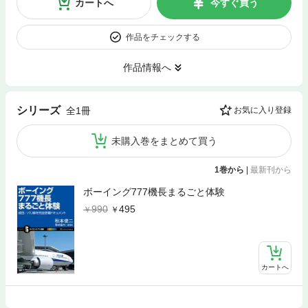
カートへ
今すぐ買う
作品をチェックする
作品情報へ
シリーズ
全1冊
お気に入り登録
未購入巻をまとめて買う
1巻から
|
最新刊から
ボーイング777機長まるごと体験
990
495
カートへ