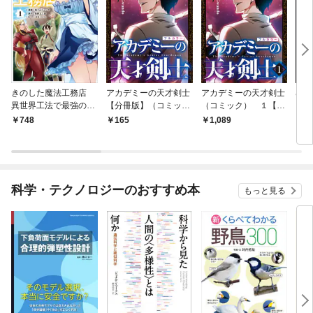
きのした魔法工務店
アカデミーの天才剣士
アカデミーの天才剣士
暴君
異世界工法で最強の家
【分冊版】（コミッ
（コミック） １【フ
【分
づくりを（コミック）
ク） １話【フルカラ
ルカラー】
ク）
748
165
1,089
1
１
ー】
ー】
科学・テクノロジーのおすすめ本
もっと見る