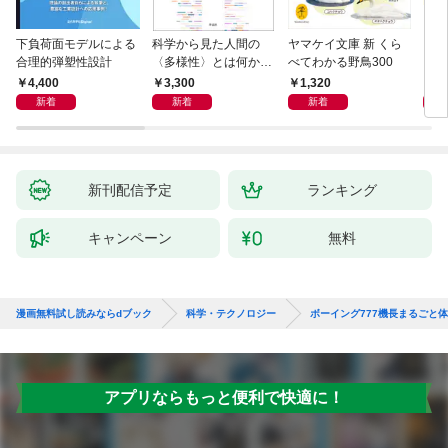
下負荷面モデルによる
科学から見た人間の
ヤマケイ文庫 新 くら
イラ
合理的弾塑性設計
〈多様性〉とは何か―
べてわかる野鳥300
と古
―遺伝科学と疑似科学
4,400
3,300
1,320
6,
新着
新着
新着
新刊配信予定
ランキング
キャンペーン
無料
漫画無料試し読みならdブック
科学・テクノロジー
ボーイング777機長まるごと
アプリならもっと便利で快適に！