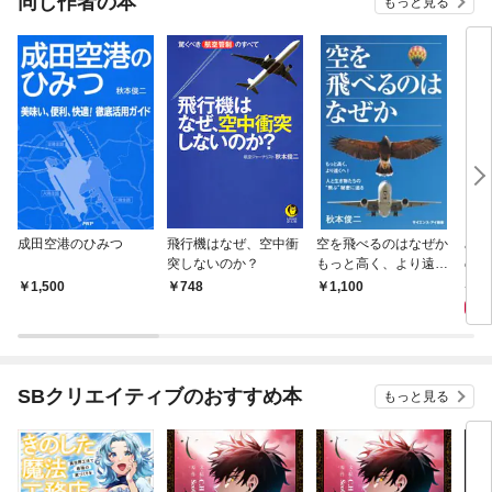
同じ作者の本
もっと見る
成田空港のひみつ
飛行機はなぜ、空中衝
空を飛べるのはなぜか
みん
突しないのか？
もっと高く、より遠く
の疑
へ！ 人と生き物たち
うの
9
1,500
748
1,100
の“飛ぶ”秘密に迫る
量の
るの
SBクリエイティブのおすすめ本
もっと見る