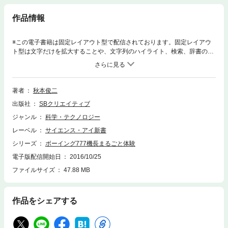
作品情報
※この電子書籍は固定レイアウト型で配信されております。固定レイアウ
ト型は文字だけを拡大することや、文字列のハイライト、検索、辞書の参
照、引用などの機能が使用できません。空港に到着した瞬間から──いい
え、自宅を朝、出発する前から、エアラインパイロットの仕事はすでに始
まっています。では、旅客機が離陸するまでには、どんな準備が進められ
ているのでしょうか？ そして、飛び立ったあとの雲の上での役割は？本書
著者
秋本俊二
では、現在エアライン各社が主要国際路線に花形機材として投入している
出版社
SBクリエイティブ
ボーイングのハイテク大型機777をモデルに、ANAの現役機長を主人公に
据えて、同社の成田／パリ線に密着取材。コクピットクルーたちの操縦技
ジャンル
科学・テクノロジー
術や旅客機の操縦の仕組み、彼らの仕事の醍醐味、そして国際長距離線が
レーベル
サイエンス・アイ新書
いかにさまざまな部署のスタッフとのチームワークで運航されているかを
時系列で詳細に描写します。将来エアラインパイロットを目指す人のみな
シリーズ
ボーイング777機長まるごと体験
らず、多くの旅行ファン、飛行機ファンが夢見るコクピットの疑似体験が
電子版配信開始日
2016/10/25
できる一冊です。
ファイルサイズ
47.88 MB
作品をシェアする