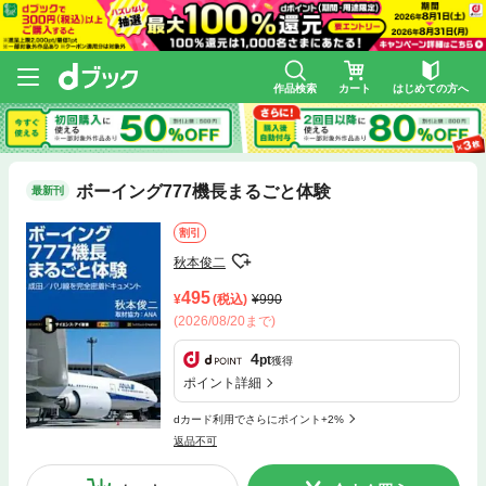
作品検索
カート
はじめての方へ
ボーイング777機長まるごと体験
最新刊
割引
秋本俊二
495
(税込)
990
(2026/08/20まで)
4
pt
獲得
ポイント詳細
dカード利用でさらにポイント+2%
返品不可