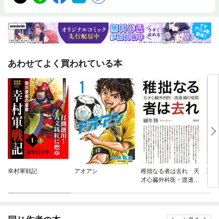
あわせてよく買われている本
幸村軍戦記
アオアシ
稚拙なる者は去れ 天
現代
才心臓外科医・渡邊剛
犬伝
の覚悟