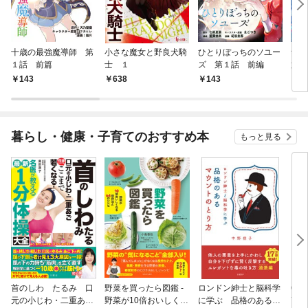
十歳の最強魔導師 第
小さな魔女と野良犬騎
ひとりぼっちのソユー
無
１話 前篇
士 １
ズ 第１話 前編
第１
￥143
￥638
￥143
￥1
暮らし・健康・子育てのおすすめ本
もっと見る
首のしわ たるみ 口
野菜を買ったら図鑑 -
ロンドン紳士と脳科学
65
元の小じわ・二重あ
野菜が10倍おいしくな
に学ぶ 品格のあるマ
高の