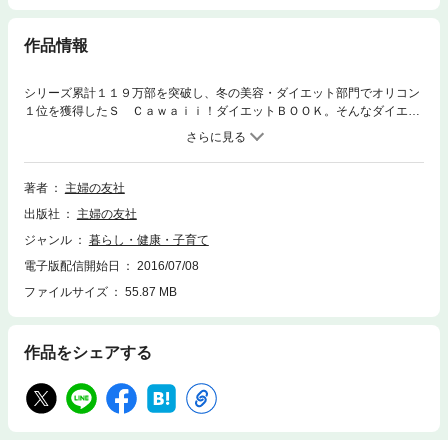
作品情報
シリーズ累計１１９万部を突破し、冬の美容・ダイエット部門でオリコン
１位を獲得したＳ Ｃａｗａｉｉ！ダイエットＢＯＯＫ。そんなダイエッ
ト通の編集部員が、今日から美ＢＯＤＹになる最強ダイエット術を凝縮し
てお届け！ ３万円の服を買うよりも３キロ落としたほうがオシャレにな
ります。つまり今は目鼻だちよりカラダなんです。今年こそ、自分史上１
番ヤセていたいアナタに送る全力のダイエットＢＯＯＫっす！ 【電子版
著者
主婦の友社
のご注意事項】※応募券、ハガキなどはご利用いただけません。※掲載時の
出版社
主婦の友社
商品やサービスは、時間の経過にともない提供が終了している場合があり
ます。以上、あらかじめご了承の上お楽しみください。
ジャンル
暮らし・健康・子育て
電子版配信開始日
2016/07/08
ファイルサイズ
55.87 MB
作品をシェアする