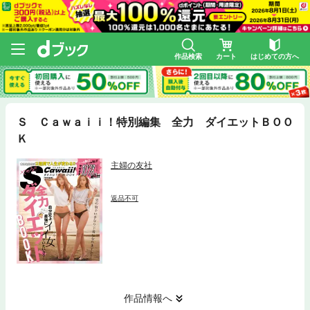
作品検索
カート
はじめての方へ
Ｓ Ｃａｗａｉｉ！特別編集 全力 ダイエットＢＯＯ
Ｋ
主婦の友社
返品不可
作品情報へ