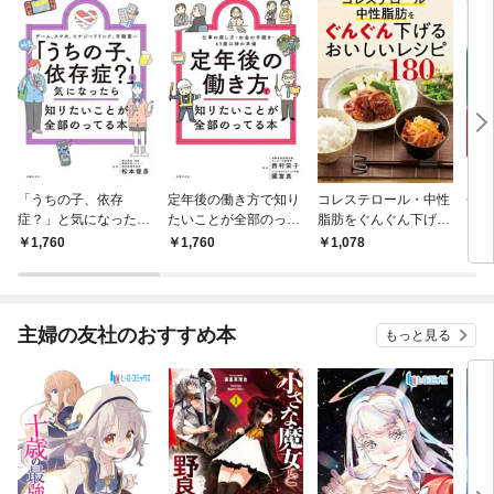
「うちの子、依存
定年後の働き方で知り
コレステロール・中性
ぜー
症？」と気になったら
たいことが全部のって
脂肪をぐんぐん下げる
クチ
知りたいことが全部の
る本
おいしいレシピ180＜
糖質
￥1,760
￥1,760
￥1,078
￥1,
ってる本
電子新版＞
電子
主婦の友社のおすすめ本
もっと見る