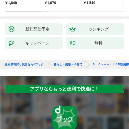
ご 何歳からでもここ
る保存法と64のレシピ
ウントのとり方
￥1,848
￥1,870
￥1,540
￥8
まで若くなる！ 名医
-
が教える最新１分体操
大全
新刊配信予定
ランキング
キャンペーン
無料
漫画無料試し読みならdブック
暮らし・健康・子育て
Ｓ Ｃａｗａｉｉ！特別編
アプリならもっと便利で快適に！