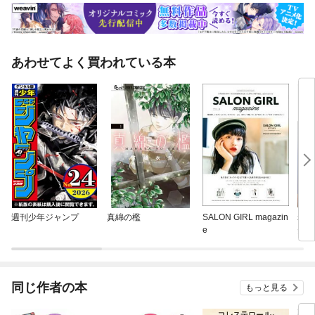
あわせてよく買われている本
週刊少年ジャンプ
真綿の檻
SALON GIRL magazin
老け
e
美容
同じ作者の本
もっと見る