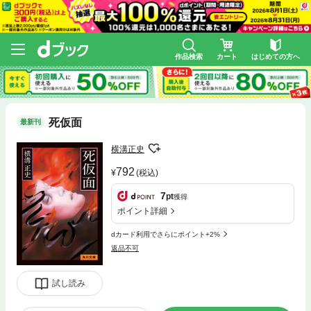
作品検索
カート
はじめての方へ
死仮面
最新刊
横溝正史
792
(税込)
7
pt
獲得
ポイント詳細
dカード利用でさらにポイント+2%
返品不可
試し読み