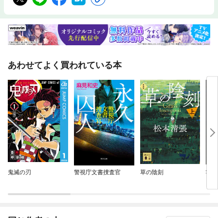
あわせてよく買われている本
鬼滅の刃
警視庁文書捜査官
草の陰刻
状況