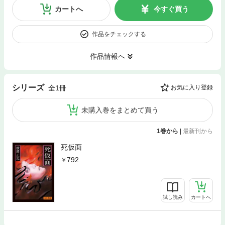
カートへ
今すぐ買う
作品をチェックする
作品情報へ
シリーズ
全1冊
お気に入り登録
未購入巻をまとめて買う
1巻から
|
最新刊から
死仮面
792
試し読み
カートへ