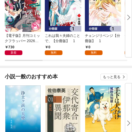
【電子版】月刊コミッ
これは我々夫婦のこと
チェンジリベンジ【分
チェ
クフラッパー 2026年9
で、【分冊版】 1
冊版】 1
月号
730
0
0
7
新着
無料
無料
試
小説一般のおすすめ本
もっと見る