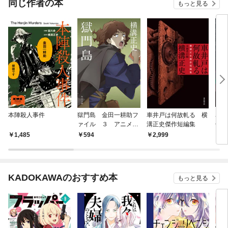
同じ作者の本
もっと見る
本陣殺人事件
獄門島 金田一耕助フ
車井戸は何故軋る 横
名月
ァイル ３ アニメカ
溝正史傑作短編集
七捕
バー版
選
1,485
594
2,999
1,
KADOKAWAのおすすめ本
もっと見る