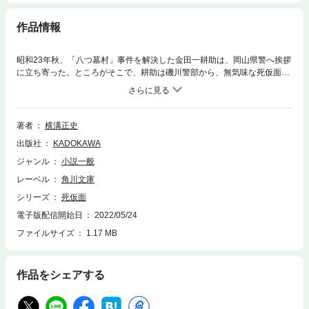
作品情報
昭和23年秋、「八つ墓村」事件を解決した金田一耕助は、岡山県警へ挨拶
に立ち寄った。ところがそこで、耕助は磯川警部から、無気味な死仮面に
まつわる話を聞かされる。東京で人を殺し、岡山に潜伏中の女が腐爛死体
で発見され、現場に石膏のデスマスクが残されていたのだ。デスマスクは
いったい何の意味なのか。帰京した耕助は、死んだ女の姉の訪問をうけ、
さらに意外な事実を聞いて、この事件に強い興味をそそられた。三十年ぶ
著者
横溝正史
りに発掘された巨匠幻の本格推理に絶筆「上海氏の蒐集品」を併録する。
出版社
KADOKAWA
ジャンル
小説一般
レーベル
角川文庫
シリーズ
死仮面
電子版配信開始日
2022/05/24
ファイルサイズ
1.17 MB
作品をシェアする