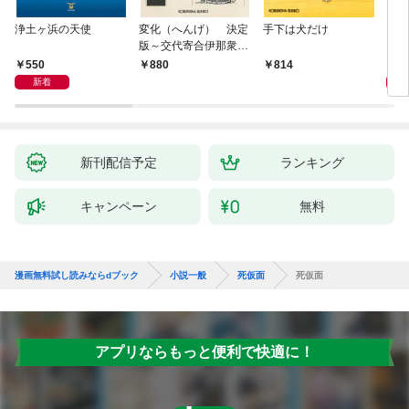
浄土ヶ浜の天使
変化（へんげ） 決定
手下は犬だけ
マリ
版～交代寄合伊那衆異
聞（1）～
550
1,
880
814
新着
新刊配信予定
ランキング
キャンペーン
無料
漫画無料試し読みならdブック
小説一般
死仮面
死仮面
アプリならもっと便利で快適に！