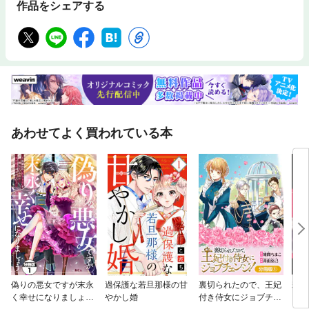
作品をシェアする
あわせてよく買われている本
偽りの悪女ですが末永
過保護な若旦那様の甘
裏切られたので、王妃
若き
く幸せになりましょう
やかし婚
付き侍女にジョブチェ
を溺