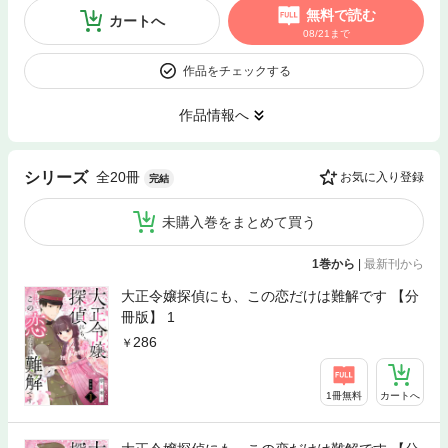
無料で読む
カートへ
08/21まで
作品をチェックする
作品情報へ
全20冊
シリーズ
お気に入り登録
完結
未購入巻をまとめて買う
1巻から
|
最新刊から
大正令嬢探偵にも、この恋だけは難解です 【分
冊版】 1
286
1冊無料
カートへ