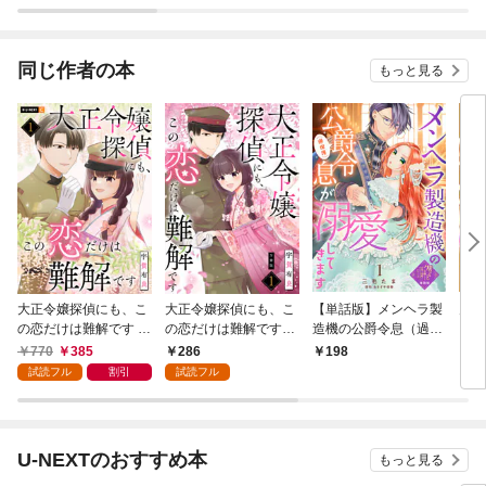
～お望みの”恋多き
ンジ！【分冊版】
女”を演じているのに
夫の様子がおかしい
～ 分冊版
同じ作者の本
もっと見る
大正令嬢探偵にも、こ
大正令嬢探偵にも、こ
【単話版】メンヘラ製
見捨
の恋だけは難解です 1
の恋だけは難解です
造機の公爵令息（過保
を諦
巻
【分冊版】 1
護）が溺愛してきます
う妹
770
385
286
198
5
（１）崖っぷち令嬢で
試読フル
割引
試読フル
すが、意地と策略で幸
せになります！シリー
ズ
U-NEXTのおすすめ本
もっと見る