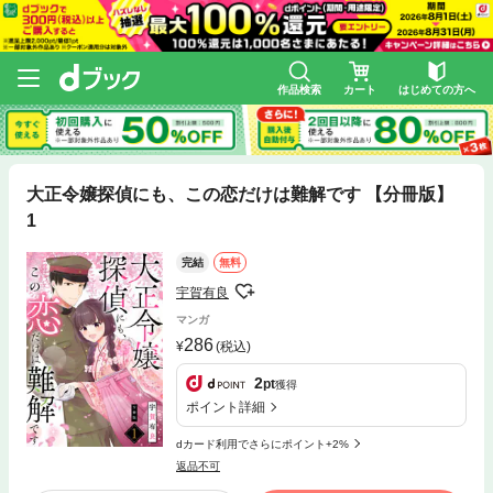
作品検索
カート
はじめての方へ
大正令嬢探偵にも、この恋だけは難解です 【分冊版】
1
完結
無料
宇賀有良
マンガ
286
(税込)
2
pt
獲得
ポイント詳細
dカード利用でさらにポイント+2%
返品不可