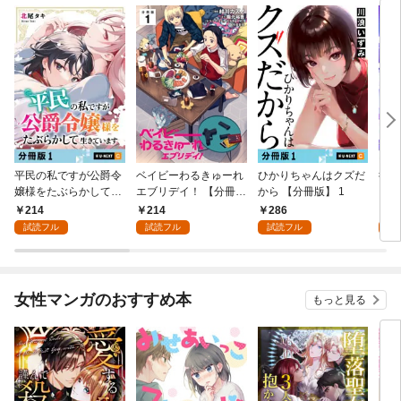
平民の私ですが公爵令
ベイビーわるきゅーれ
ひかりちゃんはクズだ
復讐
嬢様をたぶらかして生
エブリデイ！ 【分冊
から 【分冊版】 1
られ
きています 【分冊版】
版】 1
の手
214
214
286
2
1
版】
試読フル
試読フル
試読フル
試
女性マンガのおすすめ本
もっと見る