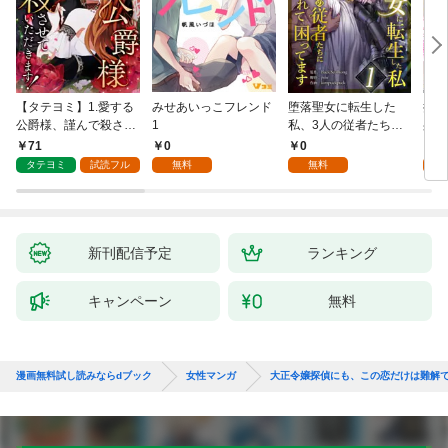
【タテヨミ】1.愛する
みせあいっこフレンド
堕落聖女に転生した
授か
公爵様、謹んで殺させ
1
私、3人の従者たちに
身籠
ていただきます！
抱かれて困ってます 第
して
71
0
0
2
1話
タテヨミ
試読フル
無料
無料
試
新刊配信予定
ランキング
キャンペーン
無料
漫画無料試し読みならdブック
女性マンガ
大正令嬢探偵にも、この恋だけは難解で