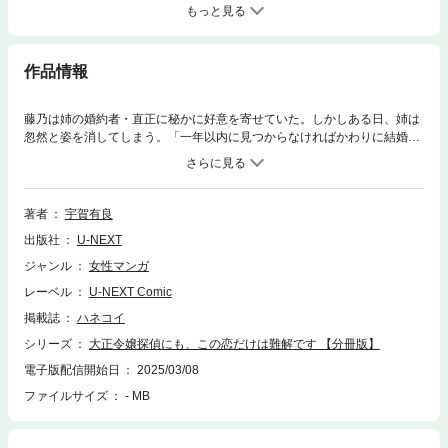
もっと見る
作品情報
藤乃は姉の婚約者・直正に秘かに好意を寄せていた。しかしある日、姉は
忽然と姿を消してしまう。「一年以内に見つからなければかわりに結婚す
るように」と父に言い渡された藤乃は、複雑な思いを抱えつつ姉を捜し始
める──。
著者
宇賀有良
出版社
U-NEXT
ジャンル
女性マンガ
レーベル
U-NEXT Comic
掲載誌
ハネコイ
シリーズ
大正令嬢探偵にも、この恋だけは難解です 【分冊版】
電子版配信開始日
2025/03/08
ファイルサイズ
- MB