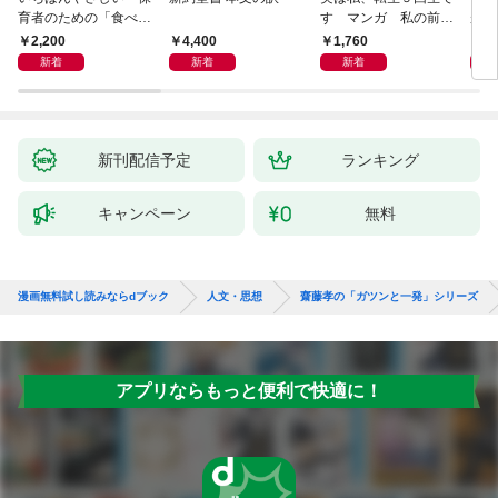
育者のための「食べな
す マンガ 私の前世
が小
い子」サポートＢＯＯ
物語
あう
2,200
4,400
1,760
2,
Ｋ 偏食・少食のお悩
新着
新着
新着
み解決！
新刊配信予定
ランキング
キャンペーン
無料
漫画無料試し読みならdブック
人文・思想
齋藤孝の「ガツンと一発」シリーズ
アプリならもっと便利で快適に！