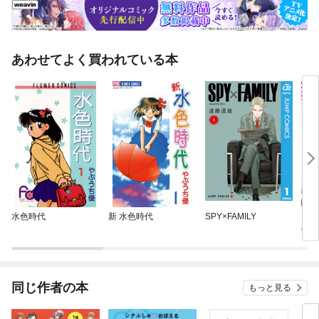
あわせてよく買われている本
水色時代
新 水色時代
SPY×FAMILY
スラ
年、
ベル
た
同じ作者の本
もっと見る