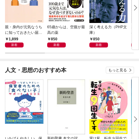
親・身内が元気なうち
65歳からは、空腹が最
深く考える力（PHP文
20
に知っておきたい届
高の薬
庫）
界史
出・手続きの準備（き
1,899
850
850
1,
ずな出版）
新着
新着
新着
人文・思想のおすすめ本
もっと見る
いちばんやさしい 保
新約聖書 本文の訳
実は私、転生９回生で
自閉