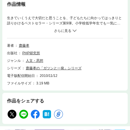
作品情報
生きていくうえで大切だと思うことを、子どもたちに向かってはっきりと
語りかけるベストセラー・シリーズ第9弾。小学校低学年生でも一気に読
めるように、総ルビをふり、挿絵も豊富に楽しい本に仕上げました。ピア
ノの発表会、野球やサッカーの試合、学校のテスト……絶対に失敗したく
ないときって、あるでしょう？ そんなときキミに力をくれて、キミを助
けてくれる不思議なおまじないが「心・技・体」だ。つまり、「こころ」
著者
齋藤孝
を充実させて「わざ」を磨き、「からだ」の調子をよくしておくことが大
出版社
PHP研究所
事だ、ってことを思い出させてくれるおまじないだ。この3つのエネルギ
ーを強くする方法をバッチリ教えちゃおう！おもな内容は「格闘家の吉田
ジャンル
人文・思想
秀彦選手は『心が大事』」「イエス・アイ・キャン！（そうさ、やれるに
シリーズ
齋藤孝の「ガツンと一発」シリーズ
決まってる！）」「自分が得意なことはなにか考えてごらん」「3・2・15
の呼吸法」など。パワーを全開にしてピンチを切り抜けるための一冊。
電子版配信開始日
2010/11/12
ファイルサイズ
3.19 MB
作品をシェアする