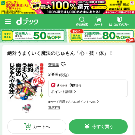
作品検索
カート
はじめての方へ
絶対うまくいく魔法のじゅもん「心・技・体」！
齋藤孝
999
(税込)
9
pt
獲得
ポイント詳細
dカード利用でさらにポイント+2%
返品不可
カートへ
今すぐ買う