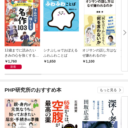
12歳までに読みたい
シナぷしゅでおぼえる
オジサンの話し方はな
孤独
きみの心を強くする名
ふわふわことば
ぜ嫌われるのか
庫）
作103
1,760
1,650
1,100
5
新着
PHP研究所のおすすめ本
もっと見る