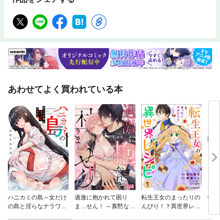
あわせてよく買われている本
ハニカミの島～女だけ
過激に抱かれて困り
転生王女のまったりの
転生
の島と淫らなナラワシ
ま…せん！ ～寡黙な狼
んびり！？異世界レシ
もマ
～【フルカラー】
さんにぐっしょり愛さ
ピ
作る