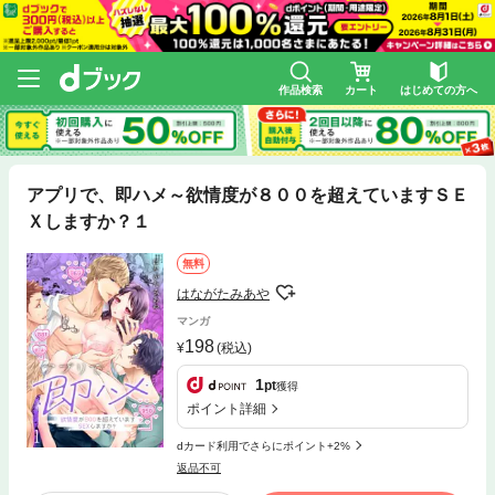
作品検索
カート
はじめての方へ
アプリで、即ハメ～欲情度が８００を超えていますＳＥ
Ｘしますか？１
無料
はながたみあや
マンガ
198
(税込)
1
pt
獲得
ポイント詳細
dカード利用でさらにポイント+2%
返品不可