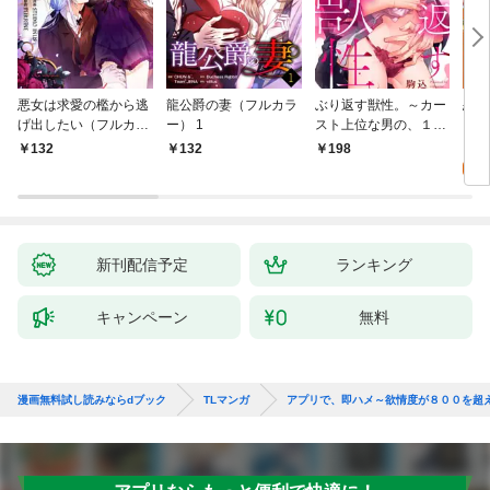
悪女は求愛の檻から逃
龍公爵の妻（フルカラ
ぶり返す獣性。～カー
恋す
げ出したい（フルカラ
ー） 1
スト上位な男の、１０
【fo
ー） 1
年越しの激愛１
2
132
132
198
試
新刊配信予定
ランキング
キャンペーン
無料
漫画無料試し読みならdブック
TLマンガ
アプリで、即ハメ～欲情度が８００を超