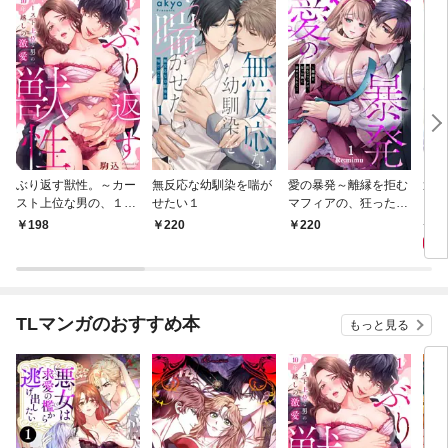
ぶり返す獣性。～カー
無反応な幼馴染を喘が
愛の暴発～離縁を拒む
運命
スト上位な男の、１０
せたい１
マフィアの、狂った熱
い。
年越しの激愛１
に絡めとられて…１
【特
8
198
220
220
TLマンガのおすすめ本
もっと見る