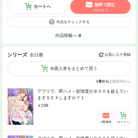
無料で読む
カートへ
08/20まで
作品をチェックする
作品情報へ
シリーズ
全21冊
お気に入り登録
未購入巻をまとめて買う
1巻から
|
最新刊から
アプリで、即ハメ～欲情度が８００を超えてい
ますＳＥＸしますか？１
198
1冊無料
カートへ