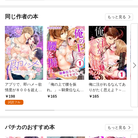
れて～
ござ
版】
同じ作者の本
もっと見る
アプリで、即ハメ～欲
「俺の上で腰を振
俺に注がれるなんてあ
１０
情度が８００を超えて
れ。」～騎乗位なんて
りがたく思えよ？～暴
り～
いますＳＥＸします
できません…！(1)
君インキュバス来り
け絶
198
165
165
8
か？１
て、舐めしゃぶる１
版】
試読フル
付き
パチカのおすすめ本
もっと見る