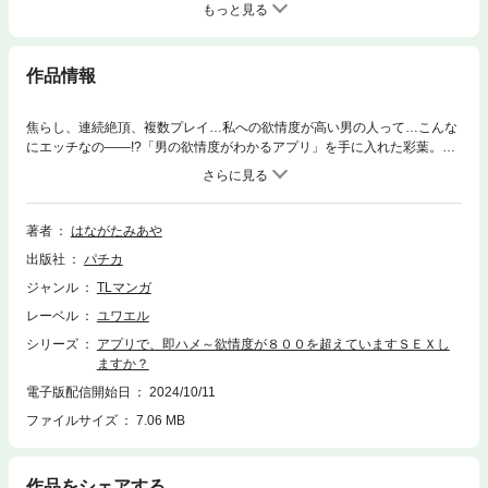
もっと見る
作品情報
焦らし、連続絶頂、複数プレイ…私への欲情度が高い男の人って…こんな
にエッチなの――!?「男の欲情度がわかるアプリ」を手に入れた彩葉。そ
のアプリを使うと男性の「自分に対する欲情度」がわかるという。半信半
疑で使ってみると、意外と周囲の男性が自分を性的な目で見ていることを
知りドキドキ。さらに欲情度が800を超えている男性とは「セックスしま
すか？」という選択肢が出てきて…!?「はい」を押した瞬間から、貪るよ
著者
はながたみあや
うな快楽の沼にどっぷりハマって抜けられない――。
出版社
パチカ
ジャンル
TLマンガ
レーベル
ユワエル
シリーズ
アプリで、即ハメ～欲情度が８００を超えていますＳＥＸし
ますか？
電子版配信開始日
2024/10/11
ファイルサイズ
7.06 MB
作品をシェアする