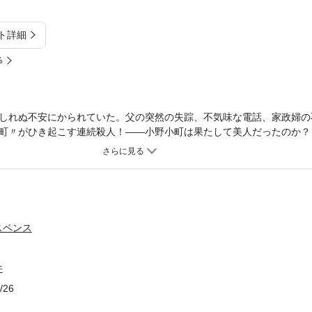
ト詳細
%
しれぬ不安にかられていた。父の突然の失踪、不気味な電話、家政婦の
町〃がひき起こす連続殺人！――小野小町は果たして美人だったのか？
犯人と密室トリックを横糸に織り成した、長編本格推理の傑作！
スペンス
件
/26