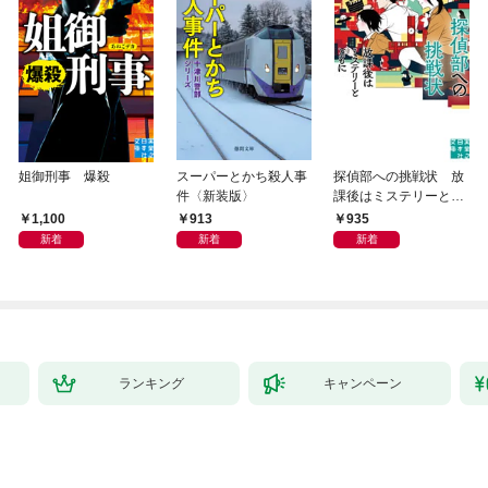
姐御刑事 爆殺
スーパーとかち殺人事
探偵部への挑戦状 放
件〈新装版〉
課後はミステリーとと
もに 新装版
1,100
913
935
新着
新着
新着
ランキング
キャンペーン