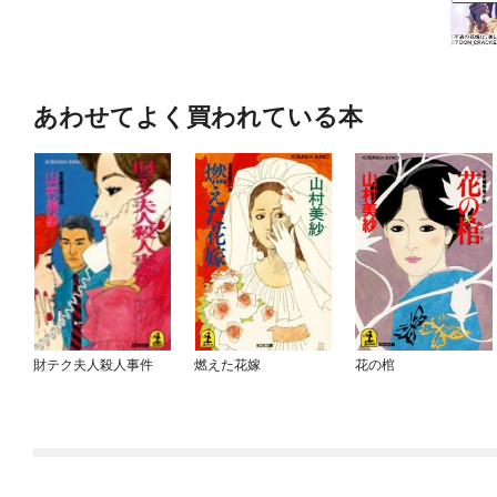
あわせてよく買われている本
財テク夫人殺人事件
燃えた花嫁
花の棺