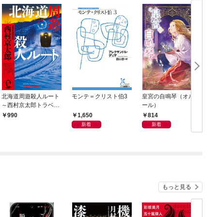
北海道周遊殺人ルート
モンテ＝クリスト伯3
皇宮の自鳴琴（オルゴ
～西村京太郎トラベル
ール）
ミステリー・セレクシ
1,650
814
990
ョン（1）～
新着
新着
もっと見る