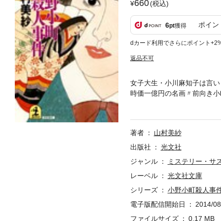
660
(税込)
ポイン
6
pt
獲得
dカード利用でさらにポイント+2
返品不可
女子大生・小川麻知子は言い
時価一億円の名画〃前向き小
の小町の謎を縦糸に、意外な
著者
山村美紗
出版社
光文社
ジャンル
ミステリー・サ
レーベル
光文社文庫
シリーズ
小野小町殺人事
電子版配信開始日
2014/08
ファイルサイズ
0.17 MB