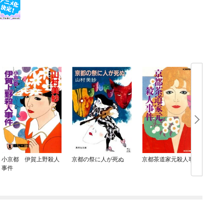
小京都 伊賀上野殺人
京都の祭に人が死ぬ
京都茶道家元殺人事件
事件