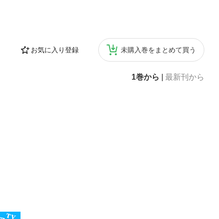
お気に入り登録
未購入巻をまとめて買う
1巻から
|
最新刊から