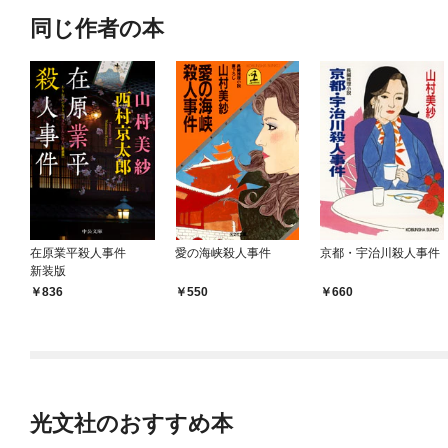
同じ作者の本
在原業平殺人事件
愛の海峡殺人事件
京都・宇治川殺人事件
新装版
836
550
660
光文社のおすすめ本