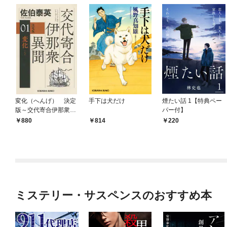
変化（へんげ） 決定
手下は犬だけ
煙たい話 1【特典ペー
版～交代寄合伊那衆異
パー付】
聞（1）～
880
814
220
ミステリー・サスペンスのおすすめ本