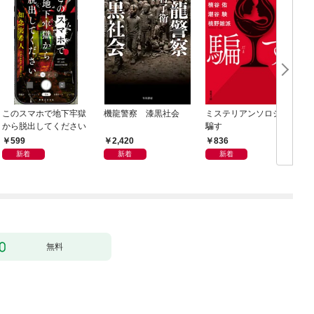
このスマホで地下牢獄
機龍警察 漆黒社会
ミステリアンソロジー
から脱出してください
騙す
599
2,420
836
新着
新着
新着
無料