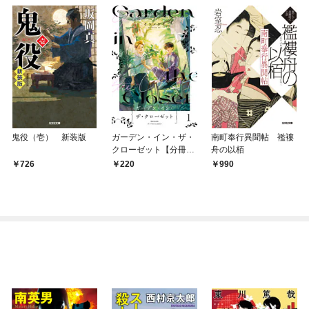
鬼役（壱） 新装版
ガーデン・イン・ザ・
南町奉行異聞帖 襤褸
クローゼット【分冊
舟の以栢
版】1
726
220
990