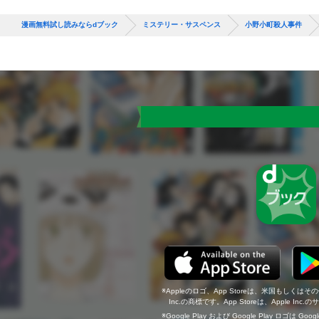
漫画無料試し読みならdブック
ミステリー・サスペンス
小野小町殺人事件
Appleのロゴ、App Storeは、米国もしくはそ
Inc.の商標です。App Storeは、Apple In
Google Play および Google Play ロゴは Go