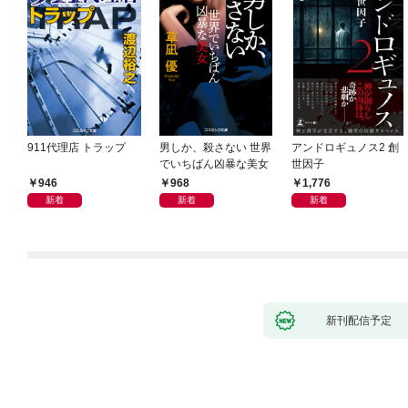
911代理店 トラップ
男しか、殺さない 世界
アンドロギュノス2 創
でいちばん凶暴な美女
世因子
946
968
1,776
新着
新着
新着
新刊配信予定