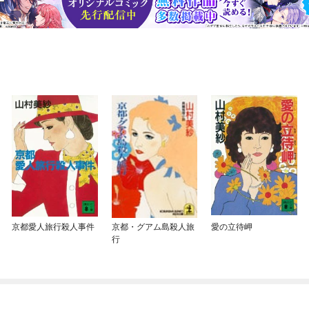
京都愛人旅行殺人事件
京都・グアム島殺人旅
愛の立待岬
行