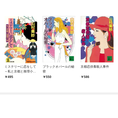
ミステリーに恋をして
ブラックオパールの秘
京都恋供養殺人事件
～私と京都と推理小説
密
～
495
550
586