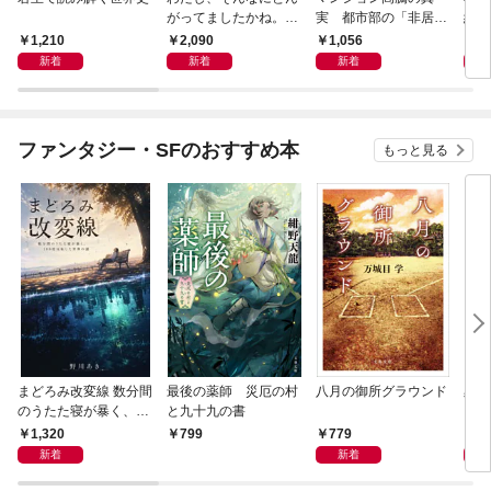
がってましたかね。
実 都市部の「非居住
紀 
獅子座、Ａ型、丙午は
化」が街を壊す
ヤが
1,210
2,090
1,056
1,
めぐる
新着
新着
新着
ファンタジー・SFのおすすめ本
もっと見る
まどろみ改変線 数分間
最後の薬師 災厄の村
八月の御所グラウンド
黒い
のうたた寝が暴く、18
と九十九の書
0度反転した世界の謎
1,320
779
8
799
新着
新着