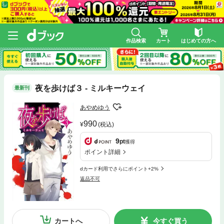
作品検索
カート
はじめての方へ
夜を歩けば３ - ミルキーウェイ
最新刊
あやめゆう
990
(税込)
9
pt
獲得
ポイント詳細
dカード利用でさらにポイント+2%
返品不可
カートへ
今すぐ買う