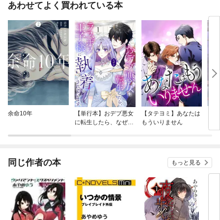
あわせてよく買われている本
余命10年
【単行本】おデブ悪女
【タテヨミ】あなたは
【タ
に転生したら、なぜか
もういりません
リ〜
ラスボス王子様に執着
されています
同じ作者の本
もっと見る