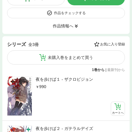
作品をチェックする
作品情報へ
シリーズ
全3冊
お気に入り登録
未購入巻をまとめて買う
1巻から
|
最新刊から
夜を歩けば１ - ザクロビジョン
990
カートへ
夜を歩けば２ - ガテラルデイズ