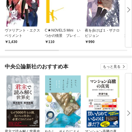
ヴァリアント・エクス
C★NOVELS Mini い
夜を歩けば１ - ザクロ
ブレ
ペリメント
つかの情景 ブレイブ
ビジョン
跡の
レイド外伝
1,430
110
990
9
中央公論新社のおすすめ本
もっと見る
君主で読み解く世界史
わたし、そんなにとん
マンション高騰の真
私と