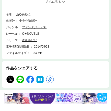
野は、東京、七枷市と続く目撃者不在の殺人事件に、東京の事務所と合同
で捜査に当たる。その目前で、彼の異能でも視えない刺殺事件が発生。花
梨以外に視えない異能があることに、一野は不快を覚えてしまうが。異能
著者
あやめゆう
ファンタジー堂々完結！
出版社
中央公論新社
ジャンル
ファンタジー・SF
レーベル
C★NOVELS
シリーズ
夜を歩けば
電子版配信開始日
2014/09/23
ファイルサイズ
1.34 MB
作品をシェアする