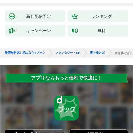
新刊配信予定
ランキング
キャンペーン
無料
漫画無料試し読みならdブック
ファンタジー・SF
夜を歩けば
夜を歩けば３ 
アプリならもっと便利で快適に！