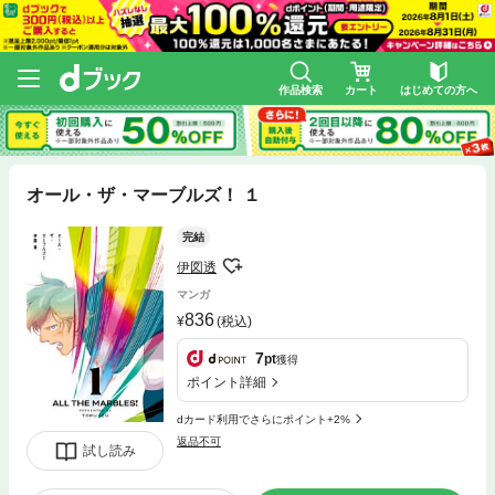
作品検索
カート
はじめての方へ
オール・ザ・マーブルズ！ １
完結
伊図透
マンガ
836
(税込)
7
pt
獲得
ポイント詳細
dカード利用でさらにポイント+2%
返品不可
試し読み