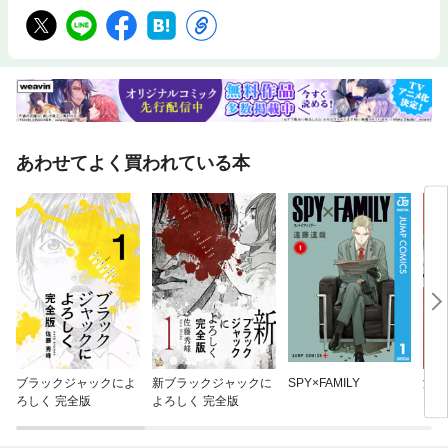
あわせてよく買われている本
ブラックジャックによ
新ブラックジャックに
SPY×FAMILY
海猿
ろしく 完全版
よろしく 完全版