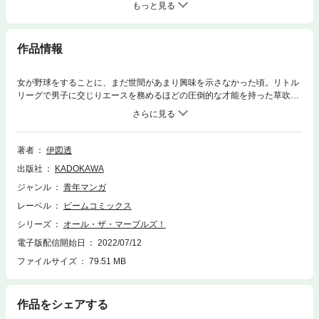
もっと見る
作品情報
女が野球をすることに、まだ世間があまり興味を示さなかった頃。リトル
リーグで男子に交じりエースを務めるほどの圧倒的な才能を持った草吹恵
と、女性離れした体力を誇るスラッガー結城愛。ふたりの“めぐみ”は、と
もに大好きな白球を追って、青春のすべてをグラウンドに懸けることを誓
う。その出逢いは、女性にとっての野球の未来を、世界を変えるほどの、
大いなるストーリーの始まり。『銃座のウルナ』で第２１回文化庁メディ
著者
伊図透
ア芸術祭優秀賞を受賞した鬼才・伊図透が挑む、真っ向勝負のガールズ・
出版社
KADOKAWA
ベースボール・ロマン、満を持してのスタート。※“(go for) all the marble
s”は「いちかばちかやってみる」「すべてを懸ける」の意。 月刊コミック
ジャンル
青年マンガ
ビーム連載『全速力の。』改題
レーベル
ビームコミックス
シリーズ
オール・ザ・マーブルズ！
電子版配信開始日
2022/07/12
ファイルサイズ
79.51 MB
作品をシェアする