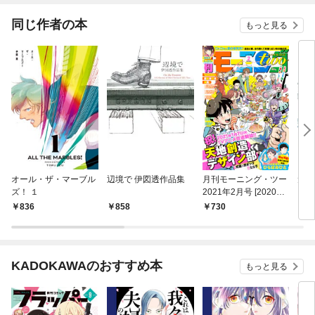
同じ作者の本
もっと見る
オール・ザ・マーブル
辺境で 伊図透作品集
月刊モーニング・ツー
犬釘
ズ！ １
2021年2月号 [2020年
12月21日発売]
836
858
730
8
KADOKAWAのおすすめ本
もっと見る