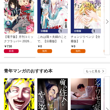
【電子版】月刊コミッ
これは我々夫婦のこと
チェンジリベンジ【分
チェ
クフラッパー 2026年9
で、【分冊版】 1
冊版】 1
月号
730
0
0
7
新着
無料
無料
試
青年マンガのおすすめ本
もっと見る