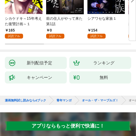
シカケドキ～15年考え
前の住人がやって来た
シアワセな家族１
16
た復讐計画～１
第1話
地獄
165
0
154
1
試読フル
試読フル
試読フル
試
新刊配信予定
ランキング
キャンペーン
無料
漫画無料試し読みならdブック
青年マンガ
オール・ザ・マーブルズ！
オー
アプリならもっと便利で快適に！