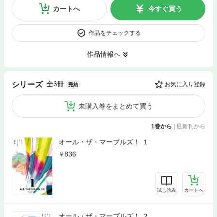
カートへ
今すぐ買う
作品をチェックする
作品情報へ
全6冊
シリーズ
お気に入り登録
完結
未購入巻をまとめて買う
1巻から
|
最新刊から
オール・ザ・マーブルズ！ １
836
試し読み
カートへ
オール・ザ・マーブルズ！ ２