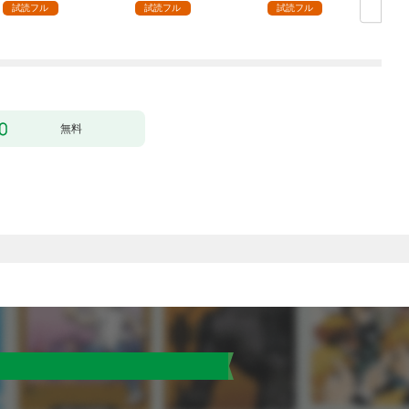
（１）
試読フル
試読フル
試読フル
無料