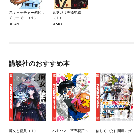
弟キャッチャー俺ピッ
鬼ヲ辿リテ幾星霜
チャーで！（１）
（１）
594
583
講談社のおすすめ本
魔女と傭兵（１）
ハナバス 苔石花江の
信じていた仲間達にダ