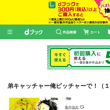
作品検索
カート
弟キャッチャー俺ピッチャーで！（１
完結
兎中信志