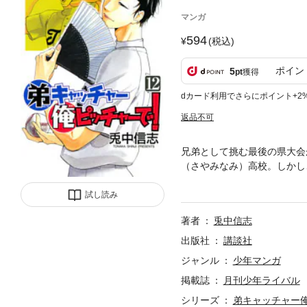
マンガ
594
(税込)
ポイン
5
pt
獲得
dカード利用でさらにポイント+2
返品不可
兄弟として挑む最後の県大会
（さやみなみ）高校。しかし
に、一矢（いちや）と世史（
球との出会いが、今初めて明
試し読み
著者
兎中信志
出版社
講談社
ジャンル
少年マンガ
掲載誌
月刊少年ライバル
シリーズ
弟キャッチャー