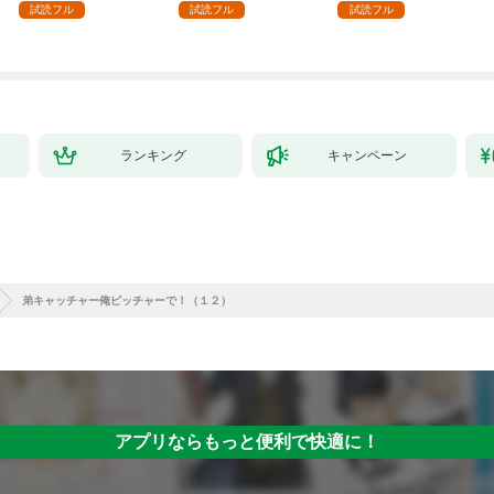
強の村を作ってしまう
付】（１）
試読フル
試読フル
試読フル
～最強クラフトスキル
で始める、楽々領地開
拓スローライフ～
（１）
ランキング
キャンペーン
弟キャッチャー俺ピッチャーで！（１２）
アプリならもっと便利で快適に！