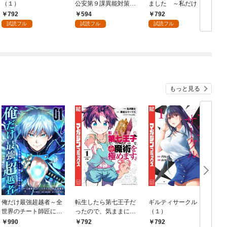
（１）
公安第９課異能対策係
ました ～私だけ『攻
（１）
略サイト』を見れる世
792
594
792
界で自由に生きます～
試読フル
試読フル
試読フル
（１）
もっと見る
俺だけ最強超越者～全
転生したら第七王子だ
ギルティサークル
世界のチート師匠に認
ったので、気ままに魔
（１）
められた～【単行本】
術を極めます（１）
990
792
792