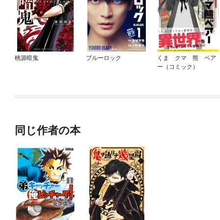
桃源暗鬼
ブルーロック
くま クマ 熊 ベア
ー（コミック）
同じ作者の本