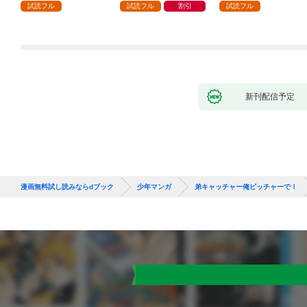
ガチャ』でレベル９９
試読フル
試読フル
割引
試読フル
９９の仲間達を手に入
れて元パーティーメン
バーと世界に復讐＆
『ざまぁ！』します！
（１）
新刊配信予定
漫画無料試し読みならdブック
少年マンガ
弟キャッチャー俺ピッチャーで！