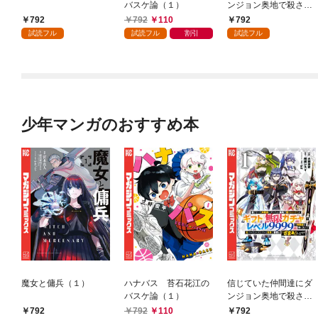
バスケ論（１）
ンジョン奥地で殺され
かけたがギフト『無限
792
792
110
792
ガチャ』でレベル９９
試読フル
試読フル
割引
試読フル
９９の仲間達を手に入
れて元パーティーメン
バーと世界に復讐＆
『ざまぁ！』します！
（１）
少年マンガのおすすめ本
魔女と傭兵（１）
ハナバス 苔石花江の
信じていた仲間達にダ
バスケ論（１）
ンジョン奥地で殺され
かけたがギフト『無限
792
792
110
792