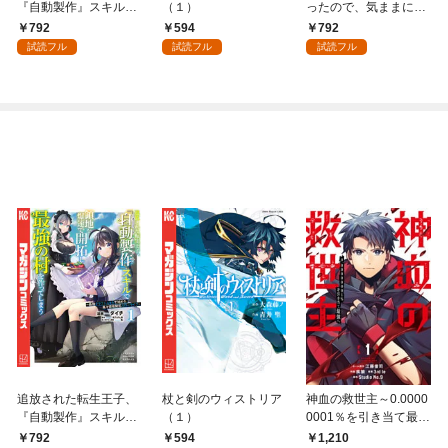
『自動製作』スキルで
（１）
ったので、気ままに魔
領地を爆速で開拓し最
術を極めます（１）
792
594
792
強の村を作ってしまう
試読フル
試読フル
試読フル
～最強クラフトスキル
で始める、楽々領地開
拓スローライフ～
（１）
追放された転生王子、
杖と剣のウィストリア
神血の救世主～0.0000
『自動製作』スキルで
（１）
0001％を引き当て最強
領地を爆速で開拓し最
へ～【電子書籍特典
792
594
1,210