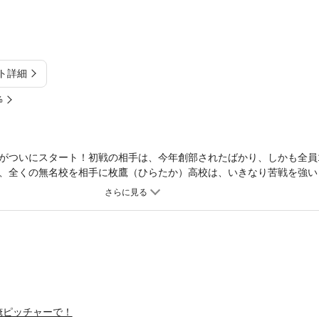
ト詳細
%
がついにスタート！初戦の相手は、今年創部されたばかり、しかも全員
、全くの無名校を相手に枚鷹（ひらたか）高校は、いきなり苦戦を強い
よし）を知り尽くす男・嶋孝一（しま・こういち）も現れ……。そして
かされる－－！！！！！
俺ピッチャーで！