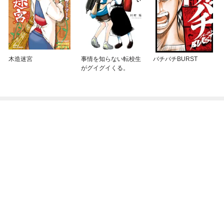
木造迷宮
事情を知らない転校生
バチバチBURST
がグイグイくる。