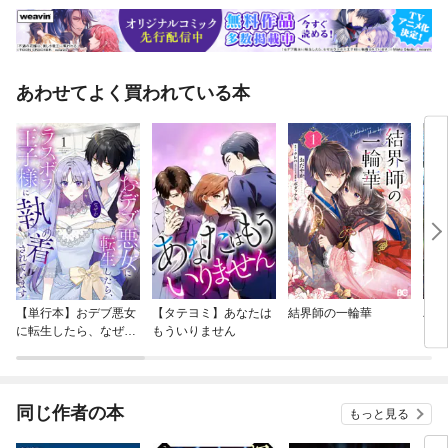
あわせてよく買われている本
【単行本】おデブ悪女
【タテヨミ】あなたは
結界師の一輪華
バッ
に転生したら、なぜか
もういりません
ロイ
ラスボス王子様に執着
今世
されています
りが
てく
OMI
同じ作者の本
もっと見る