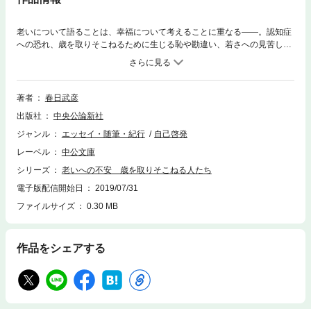
老いについて語ることは、幸福について考えることに重なる――。認知症
への恐れ、歳を取りそこねるために生じる恥や勘違い、若さへの見苦しい
執着。一方、歳を経たがゆえの味わいとは。精神科医が、臨床現場や文学
作品のなかに、身につまされる事例や望ましい「年寄り」の姿を探る。哀
しくもおかしな老いの見本帳。
著者
春日武彦
出版社
中央公論新社
ジャンル
エッセイ・随筆・紀行
自己啓発
レーベル
中公文庫
シリーズ
老いへの不安 歳を取りそこねる人たち
電子版配信開始日
2019/07/31
ファイルサイズ
0.30 MB
作品をシェアする