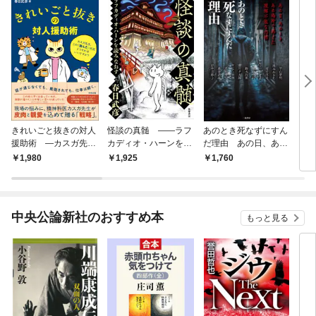
きれいごと抜きの対人
怪談の真髄 ――ラフ
あのとき死なずにすん
自滅
援助術 ―カスガ先
カディオ・ハーンを読
だ理由 あの日、あの
生、この「詰んだ」状
みなおす
とき、あの場所で感じ
1,980
1,925
1,760
2,
況どうすればいいです
た理解不能な恐怖
か？
中央公論新社のおすすめ本
もっと見る