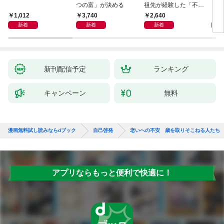
つの富」が決める
祖先が経験した「不快
さ」が人生を充実させ
1,012
3,740
2,640
4,
る
新着
新着
新着
新刊配信予定
ランキング
キャンペーン
無料
漫画無料試し読みならdブック
自己啓発
老いへの不安 歳を取りそこねる人たち
アプリならもっと便利で快適に！