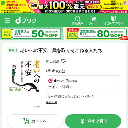
作品検索
カート
はじめての方へ
老いへの不安 歳を取りそこねる人たち
最新刊
春日武彦
858
(税込)
7
pt
獲得
ポイント詳細
dカード利用でさらにポイント+2%
返品不可
カートへ
今すぐ買う