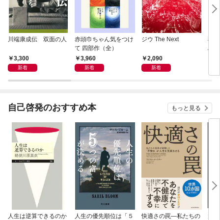
川端康成伝 双面の人
赤頭巾ちゃん気をつけ
ジウ The Next
極東
て 四部作（全）
島占
3,300
3,960
2,090
1,
新着
新着
新着
自己啓発のおすすめ本
もっと見る
人生は逆算できるのか
人生の優先順位は「５
快適さの罠―私たちの
大江