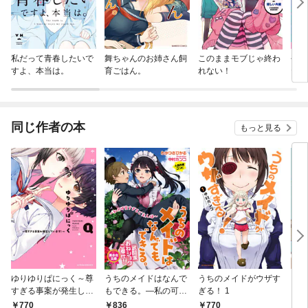
私だって青春したいで
舞ちゃんのお姉さん飼
このままモブじゃ終わ
平良
すよ、本当は。
育ごはん。
れない！
ヤん
同じ作者の本
もっと見る
ゆりゆりぱにっく～尊
うちのメイドはなんで
うちのメイドがウザす
うち
すぎる事案が発生して
もできる。―私の可愛
ぎる！ 1
ぎる
います！～ 1
すぎるご主人様―
ラス
770
836
770
3