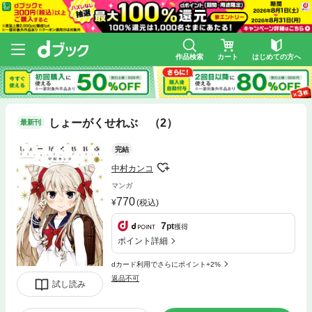
作品検索
カート
はじめての方へ
しょーがくせれぶ （2）
最新刊
完結
中村カンコ
マンガ
770
(税込)
7
pt
獲得
ポイント詳細
dカード利用でさらにポイント+2%
返品不可
試し読み