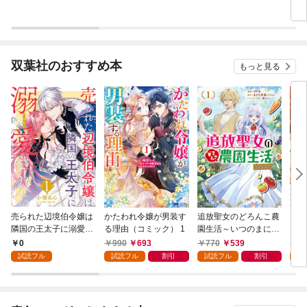
双葉社のおすすめ本
もっと見る
売られた辺境伯令嬢は
かたわれ令嬢が男装す
追放聖女のどろんこ農
ミイ
隣国の王太子に溺愛さ
る理由（コミック） 1
園生活～いつのまにか
れる 1
隣国を救ってしまいま
0
990
693
770
539
7
した～（コミック） 1
試読フル
試読フル
割引
試読フル
割引
試