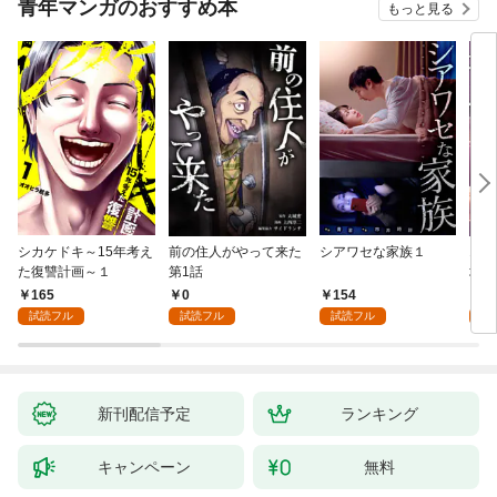
青年マンガのおすすめ本
もっと見る
シカケドキ～15年考え
前の住人がやって来た
シアワセな家族１
16
た復讐計画～１
第1話
地獄
165
0
154
1
試読フル
試読フル
試読フル
試
新刊配信予定
ランキング
キャンペーン
無料