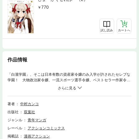
770
試し読み
カートへ
作品情報
「白瀧学園」、そこは日本有数の資産家令嬢のみ入学が許されたセレブな
学園！ 大物政治家令嬢、一流スポーツ選手令嬢、ベストセラー作家令
嬢、有名IT社長令嬢、そして国民的子役スター……出てくる児童はセレブ
ばかり。金持ち女子小学生たちのハイソサエティ日常４コマ、大団円！
著者
中村カンコ
出版社
双葉社
ジャンル
青年マンガ
レーベル
アクションコミックス
掲載誌
漫画アクション