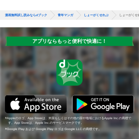
漫画無料試し読みならdブック
青年マンガ
しょーがくせれぶ
しょーがくせ
アプリならもっと便利で快適に！
Appleのロゴ、App Storeは、米国もしくはその他の国や地域におけるApple Inc.の商標で
す。App Storeは、Apple Inc.のサービスマークです。
Google Play および Google Play ロゴは Google LLC の商標です。