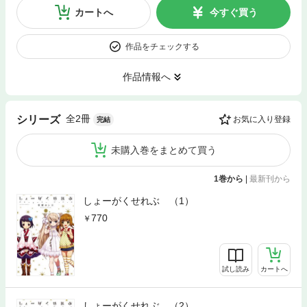
カートへ
今すぐ買う
作品をチェックする
作品情報へ
全2冊
シリーズ
お気に入り登録
完結
未購入巻をまとめて買う
1巻から
|
最新刊から
しょーがくせれぶ （1）
770
試し読み
カートへ
しょーがくせれぶ （2）