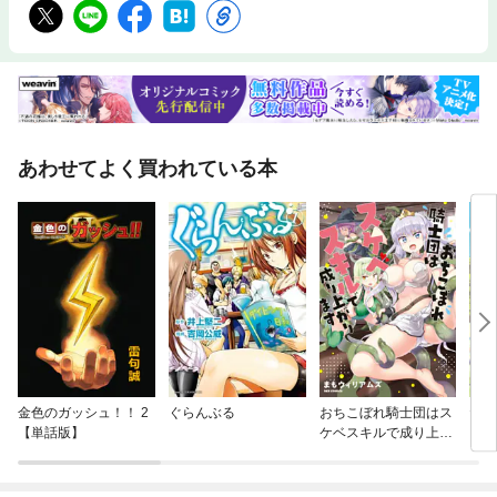
あわせてよく買われている本
金色のガッシュ！！ 2
ぐらんぶる
おちこぼれ騎士団はス
だん
【単話版】
ケベスキルで成り上が
ります