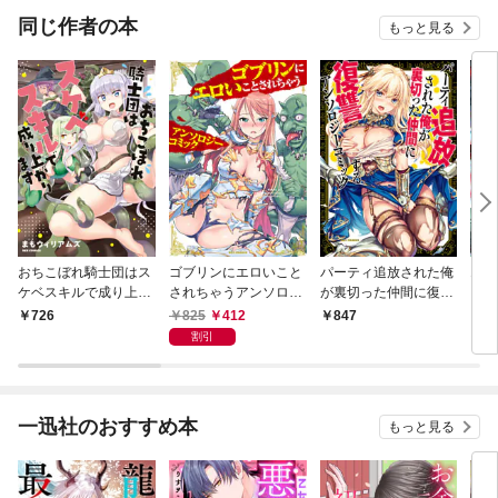
同じ作者の本
もっと見る
おちこぼれ騎士団はス
ゴブリンにエロいこと
パーティ追放された俺
エロ
ケベスキルで成り上が
されちゃうアンソロジ
が裏切った仲間に復讐
ンジ
ります【イラスト特典
ーコミック
するアンソロジーコミ
双ア
825
412
726
847
8
付】
ック
ク
割引
一迅社のおすすめ本
もっと見る