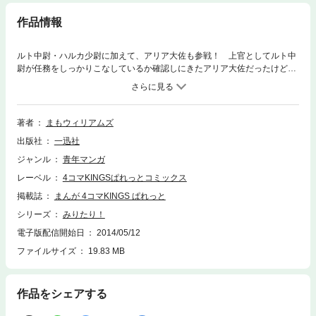
作品情報
ルト中尉・ハルカ少尉に加えて、アリア大佐も参戦！ 上官としてルト中
尉が任務をしっかりこなしているか確認しにきたアリア大佐だったけど、
逆にルト中尉にフォローされまくりなドジっぷりを披露。日常が戦場な第
3巻！
著者
まもウィリアムズ
出版社
一迅社
ジャンル
青年マンガ
レーベル
4コマKINGSぱれっとコミックス
掲載誌
まんが 4コマKINGS ぱれっと
シリーズ
みりたり！
電子版配信開始日
2014/05/12
ファイルサイズ
19.83 MB
作品をシェアする