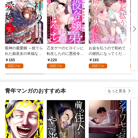
龍神の最愛婚 ～捨てら
乙女ゲーのヒロインに
お金を払うので初めて
恋を
れた姫巫女の幸福な嫁
転生したのに悪役令嬢
の彼氏になってくださ
スが
入り～: 1
の弟（攻略対象外）に
い: 1
溺愛
165
220
165
2
執着えっちされるんで
試読フル
試読フル
試読フル
試
すが！？: 1
青年マンガのおすすめ本
もっと見る