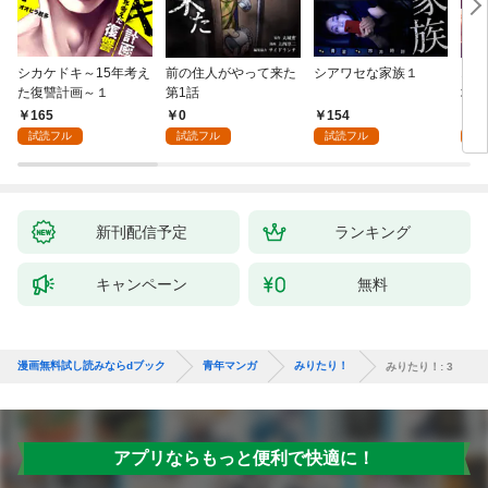
シカケドキ～15年考え
前の住人がやって来た
シアワセな家族１
16
た復讐計画～１
第1話
地獄
165
0
154
1
試読フル
試読フル
試読フル
試
新刊配信予定
ランキング
キャンペーン
無料
漫画無料試し読みならdブック
青年マンガ
みりたり！
みりたり！: 3
アプリならもっと便利で快適に！