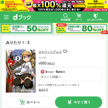
作品検索
カート
はじめての方へ
みりたり！: 3
まもウィリアムズ
マンガ
880
(税込)
8
pt
獲得
ポイント詳細
dカード利用でさらにポイント+2%
返品不可
カートへ
今すぐ買う