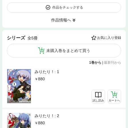
作品をチェックする
作品情報へ
シリーズ
全5冊
お気に入り登録
未購入巻をまとめて買う
1巻から
|
最新刊から
みりたり！: 1
880
試し読み
カートへ
みりたり！: 2
880