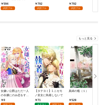
（１）
594
792
792
試読フル
試読フル
試読フル
もっと見る
女嫌い公爵はただ一人
【タテヨミ】1.ニセモ
真綿の檻（１）
の令嬢にのみ恋をする
ノ皇女に執着しないで
む
（分冊版）第１話
0
71
528
試読フル
タテヨミ
試読フル
試読フル