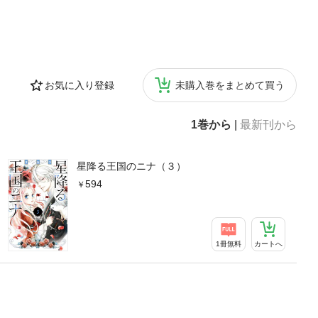
お気に入り登録
未購入巻をまとめて買う
1巻から
|
最新刊から
星降る王国のニナ（３）
594
1冊無料
カートへ