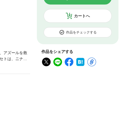
カートへ
作品をチェックする
作品をシェアする
、アズールを救
セトは、ニナを
り、王の座をめ
現れる。さまざ
れ、犯行現場に残
グリフィゲルド
ジー第７巻！