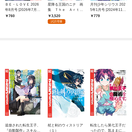
ＢＥ・ＬＯＶＥ 2026
星降る王国のニナ 画
月刊少年シリウス 202
年8月号 [2026年7月1
集 Ｔｈｅ Ａｒｔ
5年1月号 [2024年11月
日発売]
ｏｆ Ｎｉｎａ ｔｈ
26日発売]
3,520
760
779
ｅ Ｓｔａｒｒｙ Ｂ
試読増量
ｒｉｄｅ
追放された転生王子、
杖と剣のウィストリア
転生したら第七王子だ
『自動製作』スキルで
（１）
ったので、気ままに魔