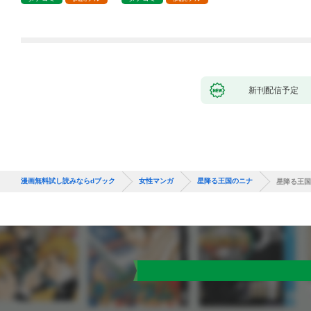
新刊配信予定
漫画無料試し読みならdブック
女性マンガ
星降る王国のニナ
星降る王国