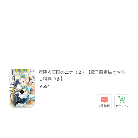
星降る王国のニナ（２）【電子限定描きおろ
し特典つき】
594
1冊無料
カートへ