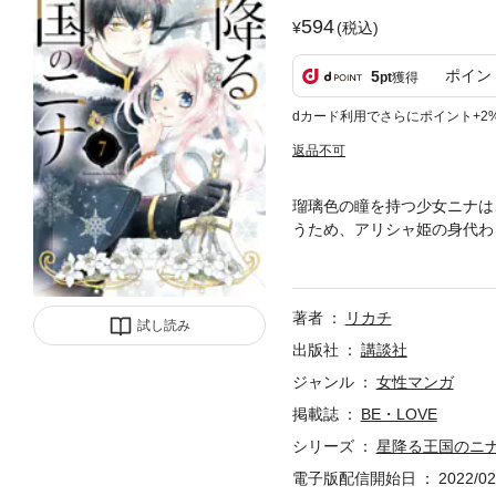
594
(税込)
ポイン
5
pt
獲得
dカード利用でさらにポイント+2
返品不可
瑠璃色の瞳を持つ少女ニナは
うため、アリシャ姫の身代わ
冷遇するが、しだいに特別な
ぐってニナの争奪戦が繰り広
まな思惑がせめぎあうなかで
著者
リカチ
ったニナは、殺害の容疑で収
試し読み
に送られたニナは、セトのも
出版社
講談社
ジャンル
女性マンガ
掲載誌
BE・LOVE
シリーズ
星降る王国のニ
電子版配信開始日
2022/02