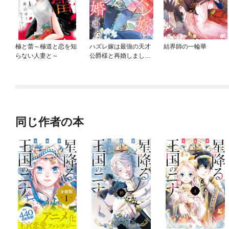
極と蕾～極道と恋を知
ハズレ嫁は最強の天才
結界師の一輪華
らない人妻と～
公爵様と再婚しまし
た。（分冊版）
同じ作者の本