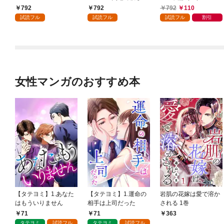
かけたがギフト『無限
792
792
792
110
ガチャ』でレベル９９
試読フル
試読フル
試読フル
割引
９９の仲間達を手に入
れて元パーティーメン
バーと世界に復讐＆
『ざまぁ！』します！
（１）
女性マンガのおすすめ本
【タテヨミ】1.あなた
【タテヨミ】1.運命の
岩肌の花嫁は愛で溶か
はもういりません
相手は上司だった
される 1巻
71
71
363
タテヨミ
試読フル
タテヨミ
試読フル