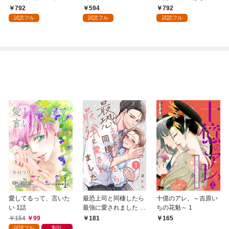
領地を爆速で開拓し最
術を極めます（１）
792
594
792
強の村を作ってしまう
試読フル
試読フル
試読フル
～最強クラフトスキル
で始める、楽々領地開
拓スローライフ～
（１）
愛してるって、言いた
最恐上司と同棲したら
十億のアレ。～吉原い
い 1話
最強に愛されました 1
ちの花魁～ 1
巻
154
99
181
165
試読フル
割引