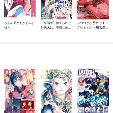
うちの弟どもがすみま
【単話版】捨てられ公
ふつつかな悪女ではご
せん
爵夫人は、平穏な生活
ざいますが ～雛宮蝶鼠
をお望みのようです@
とりかえ伝～
COMIC