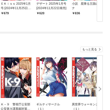
ＥＫｉｓｓ 2025年1月
デザート 2025年1月号
小説 星降る王国のニ
ア
号 [2024年11月25日発
[2024年11月22日発売]
ナ
2
売]
日
679
620
836
もっと見る
Ｋ－９ 警視庁公安部
ギルティサークル
異世界ウォーキング
公安第９課異能対策係
（１）
（１）