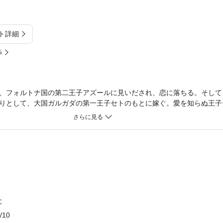
ト詳細
%
、フォルトナ国の第二王子アズールに見いだされ、恋に落ちる。そして
りとして、大国ガルガダの第一王子セトのもとに嫁ぐ。愛を知らぬ王子
感情を抱くようになる。しかし、突如として、王位継承順位は白紙とな
げられることに。さらにそこへ、フォルトナ国の使者としてアズールが
、ニナの"侍女"ヒカミがセトを毒殺しようとし、失敗。ヒカミに利用さ
容所に送られることになった。生きては出られないといわれる極東監獄
とへ帰り、無実を証明できるかーー運命が拓かれる極上の王宮ファンタ
ナ
/10