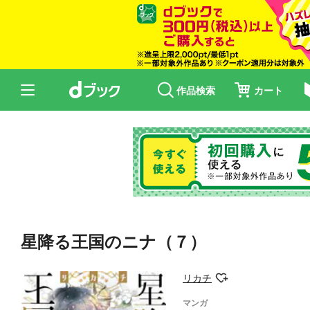
作品検索
カート
星降る王国のニナ（７）
リカチ
マンガ