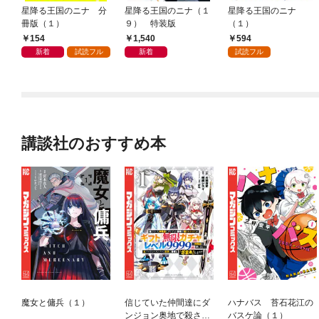
星降る王国のニナ 分
星降る王国のニナ（１
星降る王国のニナ
冊版（１）
９） 特装版
（１）
154
1,540
594
新着
試読フル
新着
試読フル
講談社のおすすめ本
魔女と傭兵（１）
信じていた仲間達にダ
ハナバス 苔石花江の
ンジョン奥地で殺され
バスケ論（１）