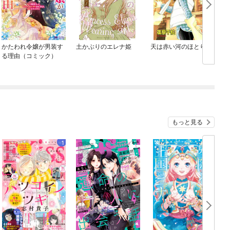
かたわれ令嬢が男装す
土かぶりのエレナ姫
天は赤い河のほとり
る理由（コミック）
O
もっと見る