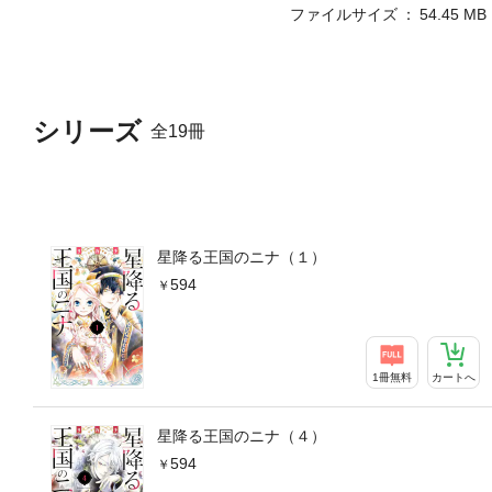
ファイルサイズ
54.45 MB
シリーズ
全19冊
星降る王国のニナ（１）
594
1冊無料
カートへ
星降る王国のニナ（４）
594