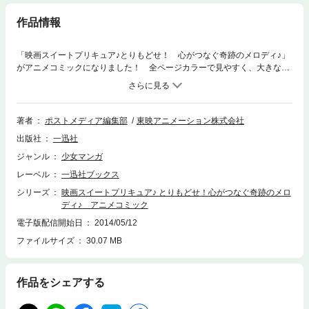
作品情報
「映画スイートプリキュア♪とりもどせ！ 心がつなぐ奇跡のメロディ♪」
がアニメコミックになりました！ 全ページカラーで見やすく、大きなコ
マ割りで映画の迫力を完全再現！！ 漢字にはすべて読み仮名がふってあ
るので、お子様でも十分に楽しめます。世界の全ての音と音楽を生み出し
ている国「メイジャーランド」で、ある日突然音楽が消えてしまうという
大事件が起きる。一体誰がこんなことを！？ 驚きを隠せない響たちは、
著者
ポストメディア編集部
東映アニメーション株式会社
さらに衝撃の事実を聞かされる。音楽を国じゅうの皆から奪ったのは、な
出版社
一迅社
んと、女王アフロディテ様だという噂が……。音楽を愛するアフロディテ
様が一体なぜ……！？ キュアミューズのスクリーンデビューとなる本
ジャンル
少女マンガ
作。音楽の国で希望のシンフォニーが鳴り響く！ 親子ともに想い出に残
レーベル
一迅社ブックス
る、映画の感動と興奮をいつでもあなたの手元に！！ (C)2011映画スイー
トプリキュア！製作委員会
シリーズ
映画スイートプリキュア♪ とりもどせ！心がつなぐ奇跡のメロ
ディ♪ アニメコミック
電子版配信開始日
2014/05/12
ファイルサイズ
30.07 MB
作品をシェアする