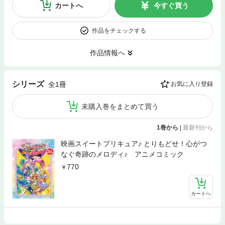
カートへ
今すぐ買う
作品をチェックする
作品情報へ
シリーズ
全1冊
お気に入り登録
未購入巻をまとめて買う
1巻から
|
最新刊から
映画スイートプリキュア♪ とりもどせ！心がつ
なぐ奇跡のメロディ♪ アニメコミック
770
カートへ