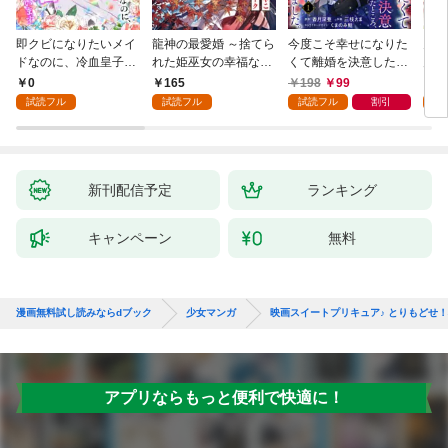
即クビになりたいメイ
龍神の最愛婚 ～捨てら
今度こそ幸せになりた
鬼条
ドなのに、冷血皇子に
れた姫巫女の幸福な嫁
くて離婚を決意したと
見初
執着されています第1
入り～: 1
ころ、無表情な旦那様
～１
0
165
198
99
1
話
が「愛してる」と言っ
試読フル
試読フル
試読フル
割引
試
てきました。1
新刊配信予定
ランキング
キャンペーン
無料
漫画無料試し読みならdブック
少女マンガ
映画スイートプリキュア♪ とりもどせ
アプリならもっと便利で快適に！