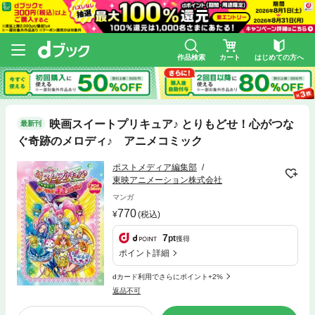
作品検索
カート
はじめての方へ
映画スイートプリキュア♪ とりもどせ！心がつな
最新刊
ぐ奇跡のメロディ♪ アニメコミック
ポストメディア編集部
東映アニメーション株式会社
マンガ
770
(税込)
7
pt
獲得
ポイント詳細
dカード利用でさらにポイント+2%
返品不可