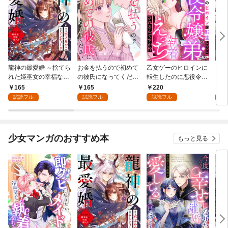
龍神の最愛婚 ～捨てら
お金を払うので初めて
乙女ゲーのヒロインに
こど
れた姫巫女の幸福な嫁
の彼氏になってくださ
転生したのに悪役令嬢
た令
入り～: 1
い: 1
の弟（攻略対象外）に
者に
165
165
220
1
執着えっちされるんで
試読フル
試読フル
試読フル
試
すが！？: 1
少女マンガのおすすめ本
もっと見る