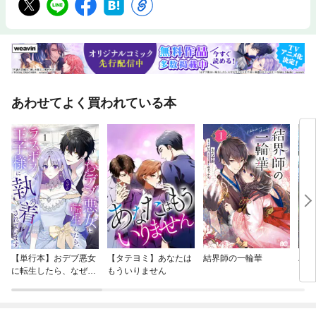
あわせてよく買われている本
【単行本】おデブ悪女
【タテヨミ】あなたは
結界師の一輪華
バッ
に転生したら、なぜか
もういりません
ロイ
ラスボス王子様に執着
今世
されています
りが
てく