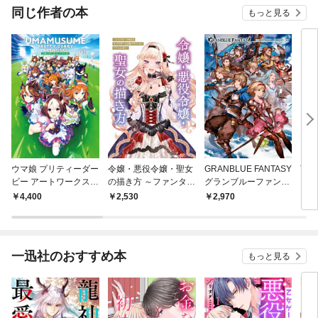
OMI
同じ作者の本
もっと見る
ウマ娘 プリティーダー
令嬢・悪役令嬢・聖女
GRANBLUE FANTASY
THE
ビー アートワークス V
の描き方 ～ファンタジ
グランブルーファンタ
ILL
ol.01
ーで映えるキャラクタ
ジー GRAPHIC ARCHI
ZINE
4,400
2,530
2,970
2,
ー＆衣装デザインから
VE
アクションまで～
一迅社のおすすめ本
もっと見る