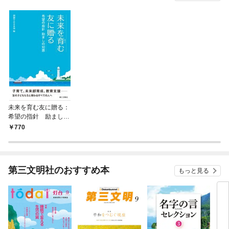
未来を育む友に贈る：
希望の指針 励ましの
知恵
770
第三文明社のおすすめ本
もっと見る