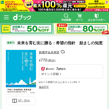
作品検索
カート
はじめての方へ
未来を育む友に贈る：希望の指針 励ましの知恵
最新刊
創価学会未来部
770
(税込)
7
pt
獲得
ポイント詳細
dカード利用でさらにポイント+2%
返品不可
試し読み