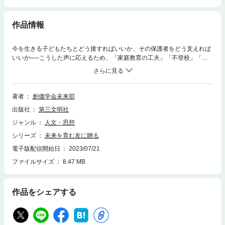
作品情報
今を生きる子どもたちとどう接すればいいか、その保護者をどう支えれば
いいか──こうした声に応えるため、「家庭教育の工夫」「不登校」「子
どもを叱るとき」「わが子の勉強の悩み」「思春期」「発達障害」「信仰
の継承」などについて、知っておくべき指針、ヒントとなる知識をまとめ
た。子育て、未来部育成、教育支援──宝の子どもたちと関わるすべての
人へのアドバイス。
著者
創価学会未来部
出版社
第三文明社
ジャンル
人文・思想
シリーズ
未来を育む友に贈る
電子版配信開始日
2023/07/21
ファイルサイズ
8.47 MB
作品をシェアする