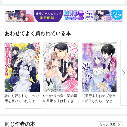
あわせてよく買われている本
誰にも愛されないので
いつわりの愛～契約婚
【単行本】おデブ悪女
【タ
床を磨いていたらそこ
の旦那さまは甘すぎる
に転生したら、なぜか
もう
が聖域化した令嬢の話
～
ラスボス王子様に執着
（コミック）
されています
同じ作者の本
もっと見る