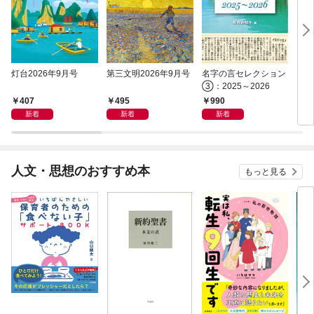
灯台2026年9月号
第三文明2026年9月号
名字の言セレクション
マル
③：2025～2026
407
495
990
1,
新着
新着
新着
人文・思想のおすすめ本
もっと見る