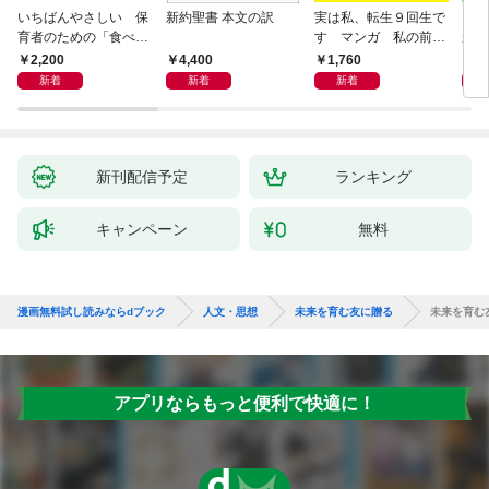
いちばんやさしい 保
新約聖書 本文の訳
実は私、転生９回生で
自閉
育者のための「食べな
す マンガ 私の前世
が小
い子」サポートＢＯＯ
物語
あう
2,200
4,400
1,760
2,
Ｋ 偏食・少食のお悩
新着
新着
新着
み解決！
新刊配信予定
ランキング
キャンペーン
無料
漫画無料試し読みならdブック
人文・思想
未来を育む友に贈る
未来を育む
アプリならもっと便利で快適に！