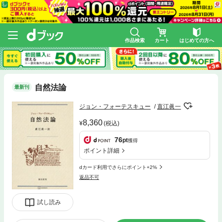
作品検索
カート
はじめての方へ
自然法論
最新刊
ジョン・フォーテスキュー
直江眞一
8,360
(税込)
76
pt
獲得
ポイント詳細
dカード利用でさらにポイント+2%
返品不可
試し読み