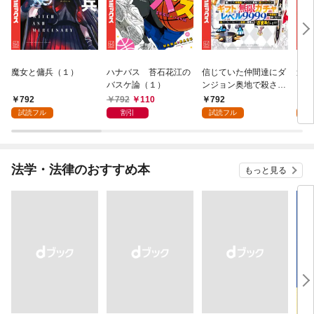
魔女と傭兵（１）
ハナバス 苔石花江の
信じていた仲間達にダ
追放
バスケ論（１）
ンジョン奥地で殺され
『自
かけたがギフト『無限
領地
792
792
110
792
7
ガチャ』でレベル９９
強の
試読フル
割引
試読フル
試
９９の仲間達を手に入
～最
れて元パーティーメン
で始
バーと世界に復讐＆
拓ス
『ざまぁ！』します！
（１
法学・法律のおすすめ本
もっと見る
（１）