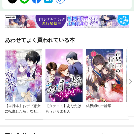
では、始源的正義が自然的正義といかに相違するかを見よ。第四二章 自
然法は何故に神に属すると言われ、また神法の娘と言われるのか。第四三
章 人定法の神法に対する関係は、月の太陽に対する関係のごとくであ
る。第四四章 ここでは、神法の目的と人定法の目的が問われ、それが示
される。第四五章 知性を通して活動する意思の目的は二つある。〔省
略〕第二部 至高の諸王国における継承権について第一章 提起された問
題において正義が裁判官として選ばれ、立てられる。第二章 王の娘の権
あわせてよく買われている本
原第三章 王の娘が主張した最初のことに対する王の孫の返答第四章 王
の娘が主張した第二のことに対する〔王の〕孫の返答第五章 イスラエル
およびユダの王国において、女達は決して継承権を有してはいなかった。
［省略］第七一章 慣習は、上位のものを知らない王国において女が継承
することを可能としない。訳者あとがき※この商品は紙の書籍のページを
画像にした電子書籍です。文字だけを拡大することはできませんので、タ
ブレットサイズの端末での閲読を推奨します。また、文字列のハイライト
や検索、辞書の参照、引用などの機能も使用できません。フォーテスキュ
ー，ジョン1394～1480年。イギリスの法学者、政治家。著書に、『イン
グランド法の礼賛について』、『イングランド王国の統治について』、
『自然法論』などがある。
【単行本】おデブ悪女
【タテヨミ】あなたは
結界師の一輪華
バッ
に転生したら、なぜか
もういりません
ロイ
ラスボス王子様に執着
今世
されています
りが
てく
OMI