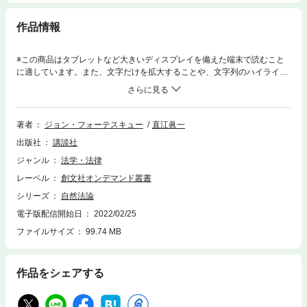
作品情報
※この商品はタブレットなど大きいディスプレイを備えた端末で読むこと
に適しています。また、文字だけを拡大することや、文字列のハイライ
ト、検索、辞書の参照、引用などの機能が使用できません。【内容紹介・
目次・著者略歴】本書は「ばら戦争」最中の一四六一－六三年頃、王座裁
判所首席裁判官の経験もあるジョン・フォーテスキューによって、ランカ
スター朝ヘンリ六世の権原を擁護するという実践的意図の下に書かれたも
著者
ジョン・フォーテスキュー
直江眞一
のである。イングランドにおける従来の相続法準則によれば、ヨーク朝に
出版社
講談社
よる王位継承権の主張が有利であったため、フォーテスキューは「被相続
人たる国王に男子直系卑属が存在しない場合に、娘およびその子たる孫と
ジャンル
法学・法律
国王の弟のいずれが王位継承権を有するか」という――現実の王位継承争
レーベル
創文社オンデマンド叢書
いがその応用問題となるような――形で問題を設定し、自然法を準拠法と
して「弟」に有利な結論を導き出す。詳細な訳註を付した本訳書は、一九
シリーズ
自然法論
世紀の刊本と一六世紀の残存写本（Lambeth MS 262）の厳密な校合に基
電子版配信開始日
2022/02/25
づく決定版。【目次より抜粋】凡例覚書第一部 自然法の本質について第
ファイルサイズ
99.74 MB
一章 ここで著者は、その執筆の理由を示す。第二章 これは法に属する
問題ではあるが、著者は他の諸分野の援助を拒むものではない。第三章
この問題の解決は、カノン法あるいはローマ法以外の法を必要とする。第
四章 モーセの手を介して律法が与えられるまで、自然法のみが但界を支
作品をシェアする
配していた。第五章 自然法は他のすべての人定法にまさっている。第六
章 メルキゼデクは自然法の下でのみ王とされた。〔省略〕第四〇章 い
かにして正義の名が人の名に等しいものとさせられるか。第四一章 ここ