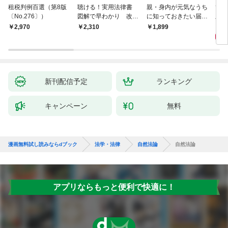
租税判例百選（第8版
聴ける！実用法律書
親・身内が元気なうち
ひと
〔No.276〕）
図解で早わかり 改訂
に知っておきたい届
版 
新版 裁判・訴訟の法
出・手続きの準備（き
十年
1,
￥2,970
￥2,310
￥1,899
律がわかる事典
ずな出版）
が教
き 
全終
新刊配信予定
ランキング
キャンペーン
無料
漫画無料試し読みならdブック
法学・法律
自然法論
自然法論
アプリならもっと便利で快適に！