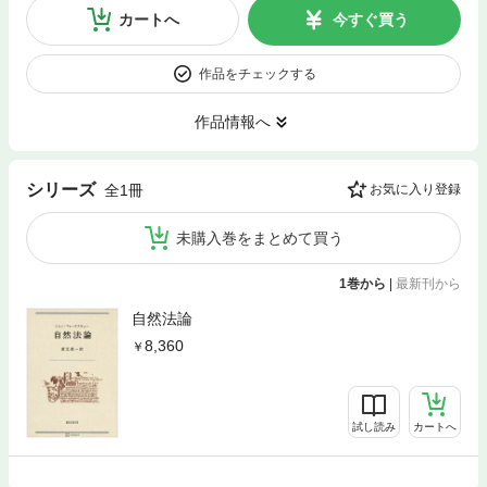
カートへ
今すぐ買う
作品をチェックする
作品情報へ
シリーズ
全1冊
お気に入り登録
未購入巻をまとめて買う
1巻から
|
最新刊から
自然法論
8,360
試し読み
カートへ