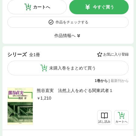
カートへ
今すぐ買う
作品をチェックする
作品情報へ
シリーズ
全1冊
お気に入り登録
未購入巻をまとめて買う
1巻から
|
最新刊から
熊谷直実 法然上人をめぐる関東武者１
1,210
試し読み
カートへ