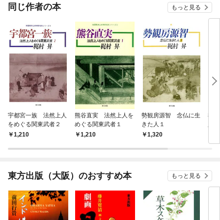
OMIC
同じ作者の本
もっと見る
宇都宮一族 法然上人
熊谷直実 法然上人を
勢観房源智 念仏に生
禅勝
をめぐる関東武者２
めぐる関東武者１
きた人１
人２
1,210
1,210
1,320
1,
東方出版（大阪）のおすすめ本
もっと見る