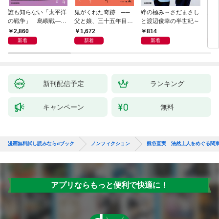
誰も知らない「太平洋
鬼がくれた奇跡 ──
絆の極み～さだまさし
悲劇
の戦争」 島嶼戦――
父と娘、三十五年目の
と渡辺俊幸の半世紀～
子 
マッカーサーとの激闘
赦し
読み
2,860
1,672
814
1,
の真実
新着
新着
新着
新刊配信予定
ランキング
キャンペーン
無料
漫画無料試し読みならdブック
ノンフィクション
熊谷直実 法然上人をめぐる関
アプリならもっと便利で快適に！