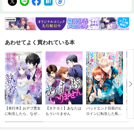
あわせてよく買われている本
【単行本】おデブ悪女
【タテヨミ】あなたは
バッドエンド目前のヒ
結界
に転生したら、なぜか
もういりません
ロインに転生した私、
ラスボス王子様に執着
今世では恋愛するつも
されています
りがチートな兄が離し
てくれません！？@C