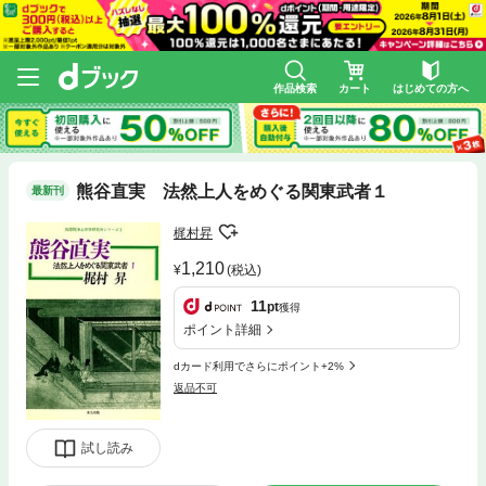
作品検索
カート
はじめての方へ
熊谷直実 法然上人をめぐる関東武者１
最新刊
梶村昇
1,210
(税込)
11
pt
獲得
ポイント詳細
dカード利用でさらにポイント+2%
返品不可
試し読み