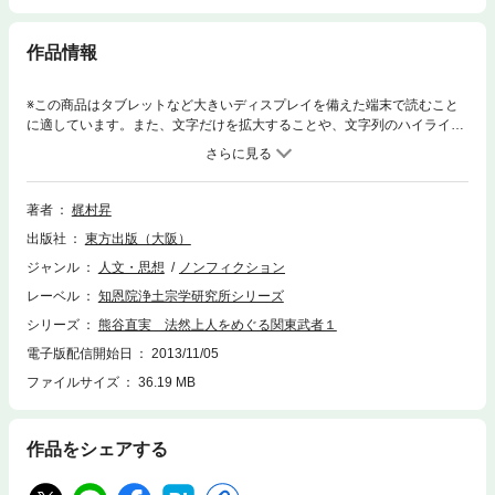
作品情報
※この商品はタブレットなど大きいディスプレイを備えた端末で読むこと
に適しています。また、文字だけを拡大することや、文字列のハイライ
ト、検索、辞書の参照、引用などの機能が使用できません。源平の戦いで
活躍した一騎当千の武士熊谷直実。鎌倉幕府の政争を離れ、法然上人の専
修念仏の教えに帰依し、予告往生を遂げた苦闘の生涯を描く。熊谷入道蓮
生の信仰と生涯。
著者
梶村昇
出版社
東方出版（大阪）
ジャンル
人文・思想
ノンフィクション
レーベル
知恩院浄土宗学研究所シリーズ
シリーズ
熊谷直実 法然上人をめぐる関東武者１
電子版配信開始日
2013/11/05
ファイルサイズ
36.19 MB
作品をシェアする