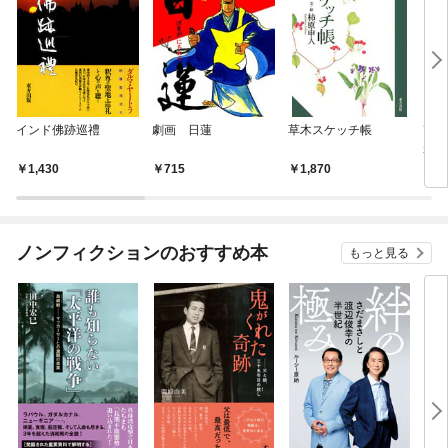
インド佛跡巡禮
劇画 日蓮
草木スケッチ帳
改訂
が壊
1,430
715
1,870
1,
ノンフィクションのおすすめ本
もっと見る