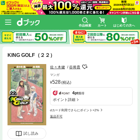
作品検索
カート
はじめての方へ
KING GOLF（２２）
佐々木健
谷将貴
マンガ
528
(税込)
4
pt
獲得
ポイント詳細
dカード利用でさらにポイント+2%
返品不可
試し読み