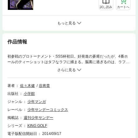
試し読み
カートへ
もっと見る
作品情報
初参戦のプロトーナメント・SSS杯初日。好発進の蒼甫だったが、4番ホ
ールのティーショットはタフなラフに捕まる。脳裏に過ぎるのは、ラフに
苦しめられ続けたアメリカ修業での苦い記憶…難易度の高い第2打の成否
は―――！？
著者
佐々木健
谷将貴
出版社
小学館
ジャンル
少年マンガ
レーベル
少年サンデーコミックス
掲載誌
週刊少年サンデー
シリーズ
KING GOLF
電子版配信開始日
2014/09/17