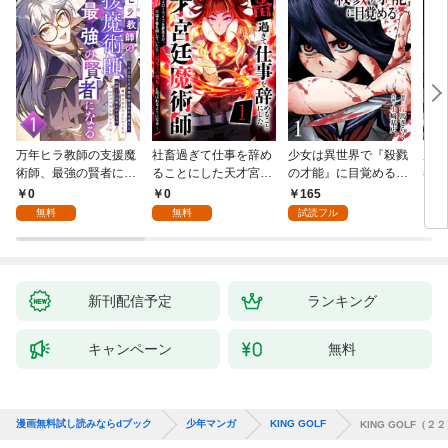
万年ヒラ教師の支援魔
社畜過ぎて仕事を辞め
少女は異世界で『殺戮
魔王
術師、最強の賢者にな
ることにした天才宮廷
の才能』に目覚める
者パ
る～不人気の支援魔術
魔術師～辺境の地でス
(話売り) #1
やっ
0
0
165
2
師は給料泥棒だと魔術
ローライフを夢見る
無料
無料
試読フル
大学をクビになった
が、不届き者を倒して
が、出世した元教え子
いたら『最果ての魔
たちのおかげで何も困
女』と呼ばれるように
らない件～ 第1話
なる～ 第1話
新刊配信予定
ランキング
キャンペーン
無料
漫画無料試し読みならdブック
少年マンガ
KING GOLF
KING GOLF（２