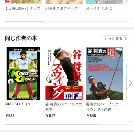
１日外出録ハンチョウ
バトルスタディーズ
オーイ！ とんぼ
あか
同じ作者の本
もっと見る
KING GOLF（１）
谷 将貴のスウィングの
谷将貴のパーフェクト
谷将
基本
ラウンドへの道
くな
528
817
848
8