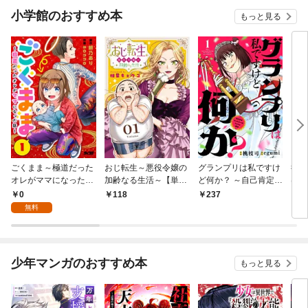
小学館のおすすめ本
もっと見る
ごくまま～極道だった
おじ転生～悪役令嬢の
グランプリは私ですけ
後宮
オレがママになった話
加齢なる生活～【単
ど何か？ ～自己肯定モ
は謎
～【単話】（１）
話】（１）
ンスターのミスコン無
（１
0
118
237
2
双～【単話】（１）
無料
少年マンガのおすすめ本
もっと見る