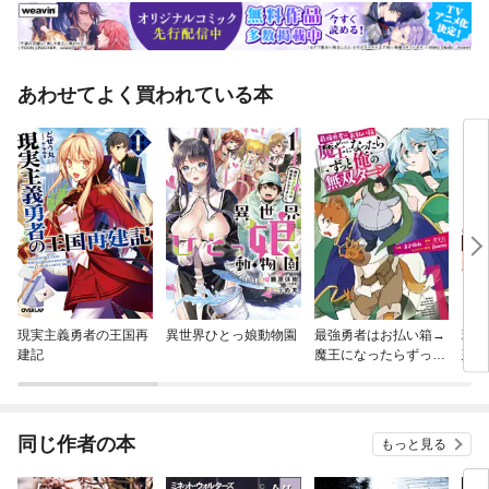
あわせてよく買われている本
現実主義勇者の王国再
異世界ひとっ娘動物園
最強勇者はお払い箱→
現実
建記
魔王になったらずっと
建記
俺の無双ターン
同じ作者の本
もっと見る