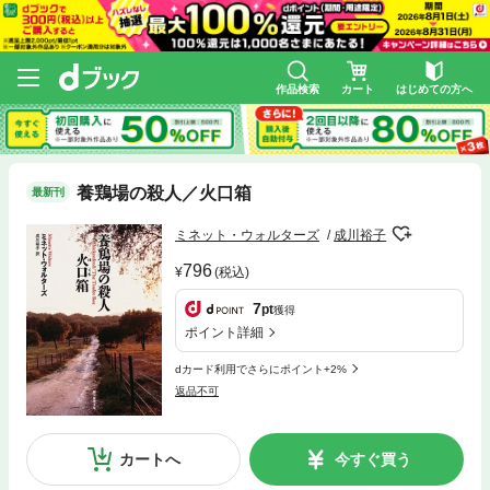
作品検索
カート
はじめての方へ
養鶏場の殺人／火口箱
最新刊
ミネット・ウォルターズ
成川裕子
796
(税込)
7
pt
獲得
ポイント詳細
dカード利用でさらにポイント+2%
返品不可
カートへ
今すぐ買う