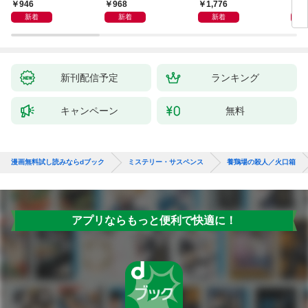
946
968
1,776
1,
新着
新着
新着
新刊配信予定
ランキング
キャンペーン
無料
漫画無料試し読みならdブック
ミステリー・サスペンス
養鶏場の殺人／火口箱
アプリならもっと便利で快適に！