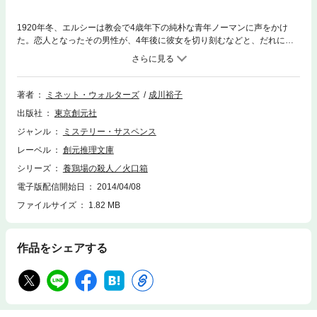
1920年冬、エルシーは教会で4歳年下の純朴な青年ノーマンに声をかけ
た。恋人となったその男性が、4年後に彼女を切り刻むなどと、だれに予
想できただろうか──。かのサー・アーサー・コナン・ドイルが判決に異
議を表明したという、英国で実際に起きた事件をもとに執筆された「養鶏
場の殺人」と、老女二人の強盗殺害事件を通して、小さなコミュニティー
における偏見がいかにして悲惨な出来事を引き起こしたかを描く「火口
著者
ミネット・ウォルターズ
成川裕子
箱」を収録。現代英国ミステリの女王が実力を遺憾なく発揮し、犯罪を通
出版社
東京創元社
して人々の心理を巧みに描き上げた傑作中編集。
ジャンル
ミステリー・サスペンス
レーベル
創元推理文庫
シリーズ
養鶏場の殺人／火口箱
電子版配信開始日
2014/04/08
ファイルサイズ
1.82 MB
作品をシェアする