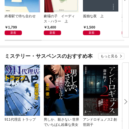
終着駅で待ち合わせ
劇場の子 イーディ
孤独な夜 上
恐竜
ス・ハラー 上
化石
の物
1,799
3,400
1,500
3,
新着
新着
新着
ミステリー・サスペンスのおすすめ本
もっと見る
911代理店 トラップ
男しか、殺さない 世界
アンドロギュノス2 創
姐御
でいちばん凶暴な美女
世因子