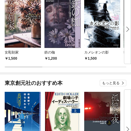
女彫刻家
鉄の枷
カメレオンの影
晴れ
1,500
1,200
1,500
1,
東京創元社のおすすめ本
もっと見る