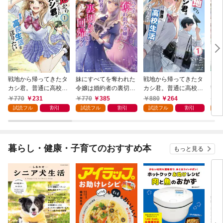
戦地から帰ってきたタ
妹にすべてを奪われた
戦地から帰ってきたタ
ソロ
カシ君。普通に高校生
令嬢は婚約者の裏切り
カシ君。普通に高校生
寄り
活を送りたい（コミッ
を知り回帰する（コミ
活を送りたい【電子版
子版
770
231
770
385
880
264
1,
ク）【電子版特典付】
ック）【電子版特典
特典付】１
試読フル
割引
試読フル
割引
試読フル
割引
試
１
付】１
暮らし・健康・子育てのおすすめ本
もっと見る