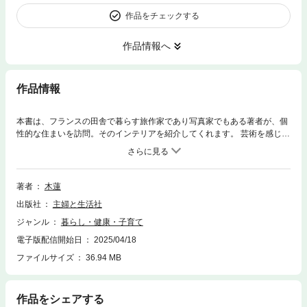
作品をチェックする
作品情報へ
作品情報
本書は、フランスの田舎で暮らす旅作家であり写真家でもある著者が、個
性的な住まいを訪問。そのインテリアを紹介してくれます。 芸術を感じる
家、アンティークをよみがえらせる家、自然と共存を目指す家、好きなこ
とをつき詰めた家…… 日本で暮らす私たちにはうらやましい住まいばか
り。同時に、日本で活かすためのヒントも見つかるはず。 インテリアや家
づくりのテキストとしてはもちろん、洋書のように飾って楽しんでもらえ
著者
木蓮
るような本を目指しました。 【著者から読者のみなさまへ】 フランス中
出版社
主婦と生活社
部、中央山塊が聳えるオーヴェルニュ地方。 運命とは不思議なもので、1
5年前、私はこの地に暮らす夫と出逢い、人生をともに歩むことを決め
ジャンル
暮らし・健康・子育て
た。 そして、フランスの人々の暮らしを深く知るようになった。なかでも
電子版配信開始日
2025/04/18
その住まいには感銘を受けることが多い。 私のインテリアへの興味は、幼
い頃から育まれた。小学6年生のとき、パイン材の鏡に一目惚れしたのが
ファイルサイズ
36.94 MB
すべての始まり。 それ以来、空間の美しさに魅了され、中学時代に初めて
手に取ったインテリア雑誌の世界にさらに心を奪われた。 そこには、日常
とは異なる洗練された空間が広がり、私の中に大きな憧れを生み出したの
作品をシェアする
だ。 やがて20代の後半になると、アンティークの魅力に引き込まれ、