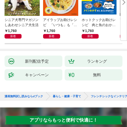
シニア犬専門マガジン
アイラップお助けレシ
ホットクックお助けレ
首
しあわせシニア犬生活
ピ 「いつも」も「も
シピ 肉と魚のおか
ヨガ
しも」もおいしい！
ず 少ない材料＆調味
ラと
1,760
1,760
1,760
1,
料で、あとはスイッチ
リー
新着
新着
新着
ポン！
昇と
新刊配信予定
ランキング
キャンペーン
無料
漫画無料試し読みならdブック
暮らし・健康・子育て
フレンチシックなインテリ
アプリならもっと便利で快適に！