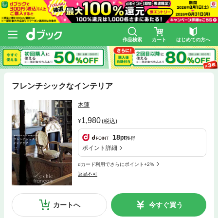
作品検索
カート
はじめての方へ
フレンチシックなインテリア
木蓮
1,980
(税込)
18
pt
獲得
ポイント詳細
dカード利用でさらにポイント+2%
返品不可
カートへ
今すぐ買う