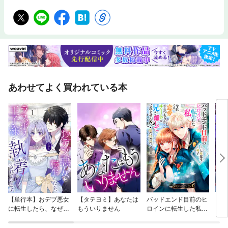
「好きなもの」にさらにこだわり始めると、次第にその世界観にふさわし
い空間を求め、ついには住まいのDIYに夢中になった。 ありがたいことに
インテリア誌にも当時の自宅を掲載していただく機会に恵まれるようにな
ったのだが、気づけば人生は新たな章へと進み、私はフランスの地で多く
の友人宅を訪れ、今、こうしてフレンチシックなインテリアに包まれてい
る。 01｜アンティークショップオーナー《ヴァネッサさん》プロが修復
した気品あるアンティークの家 02｜シャンブルドットオーナー《ピエレ
ットさん》フレンチカントリーのシャンブルドット 03｜元ウエディング
デザイナー《メアリーさん》白の美しさを堪能する住まい 04｜グラスア
あわせてよく買われている本
ーティスト《ルチオ＆ローランさん》芸術家がつくりあげた「 作品 」 05
｜レンタカー会社役員《オーローさん》パリジェンヌが紡ぐ洗練された空
間 06｜有閑マダム《Xさん》納屋から生まれ変わった理想の邸宅 07｜旅
作家《木蓮》フランスの田舎暮らしを楽しむ古い建物 column 部屋づくり
のヒントを探して【カフェ探訪 vol.1】 部屋づくりのヒントを探して【カ
フェ探訪vol.2】 住まいの顔【フランスの美しい記憶 窓】 空間のアクセ
ント【フランスの美しい記憶 看板】 DIYで彩る私の暮らし【Bricolage＝
自分で作る】 日本より大きく個性的【フランスの美しい記憶 扉】 french
scenery 石壁と緑が彩る南仏の扉 緑の手が生み出す憩いの庭 壁の色使いが
個性的なカフェ ラベンダーと時を重ねた石壁
【単行本】おデブ悪女
【タテヨミ】あなたは
バッドエンド目前のヒ
【タ
に転生したら、なぜか
もういりません
ロインに転生した私、
リ〜
ラスボス王子様に執着
今世では恋愛するつも
されています
りがチートな兄が離し