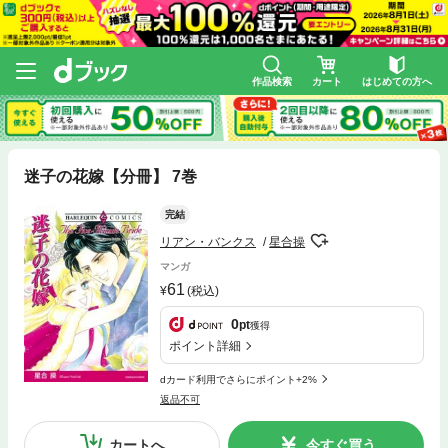
作品検索
カート
はじめての方へ
迷子の花嫁【分冊】 7巻
完結
リアン・バンクス
星合操
マンガ
61
(税込)
0
pt
獲得
ポイント詳細
dカード利用でさらにポイント+2%
返品不可
カートへ
今すぐ買う