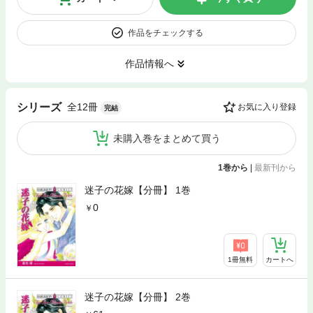
作品をチェックする
作品情報へ
全12冊
シリーズ
お気に入り登録
完結
未購入巻をまとめて買う
1巻から
|
最新刊から
迷子の花嫁【分冊】 1巻
0
1冊無料
カートへ
迷子の花嫁【分冊】 2巻