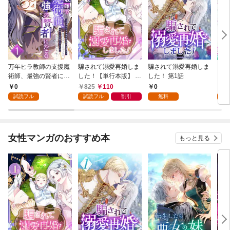
万年ヒラ教師の支援魔
騙されて溺愛再婚しま
騙されて溺愛再婚しま
ヒト
術師、最強の賢者にな
した！【単行本版】 1
した！ 第1話
る～不人気の支援魔術
巻
0
825
110
0
0
師は給料泥棒だと魔術
試読フル
試読フル
割引
無料
試
大学をクビになった
が、出世した元教え子
たちのおかげで何も困
らない件～ 第1話
女性マンガのおすすめ本
もっと見る