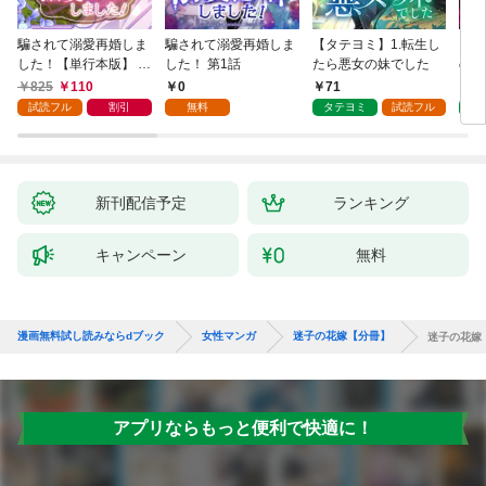
騙されて溺愛再婚しま
騙されて溺愛再婚しま
【タテヨミ】1.転生し
【タ
した！【単行本版】 1
した！ 第1話
たら悪女の妹でした
の私
巻
825
110
0
71
7
試読フル
割引
無料
タテヨミ
試読フル
タ
新刊配信予定
ランキング
キャンペーン
無料
漫画無料試し読みならdブック
女性マンガ
迷子の花嫁【分冊】
迷子の花嫁
アプリならもっと便利で快適に！