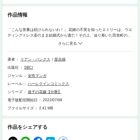
作品情報
「こんな茶番は続けられないわ！」 花婿の不実を知ったエミリーは、ウエ
ディングドレス姿のまま結婚式から逃亡！その上、辿り着いた田舎町のバ
ーで酔いつぶれてしまい、セクシーな保安官・ボウに保護される。
・・・・・もう家には帰らない・・・！ こんなドレスは脱ぎ捨てて、“お
嬢様”のエミリーにはさよならよ！その日から町で暮らし始めたエミリーだ
ったが、無邪気で奔放な彼女を何かと助けてくれるボウにほのかな恋心を
著者
リアン・バンクス
星合操
抱き始める・・・。 でも、彼は「恋人」「結婚」という言葉を決して口に
出版社
SBCr
しない、筋金入りの“独身主義者”で・・・!?
ジャンル
女性マンガ
レーベル
ハーレクインコミックス
シリーズ
迷子の花嫁【分冊】
電子版配信開始日
2022/07/08
ファイルサイズ
2.41 MB
作品をシェアする