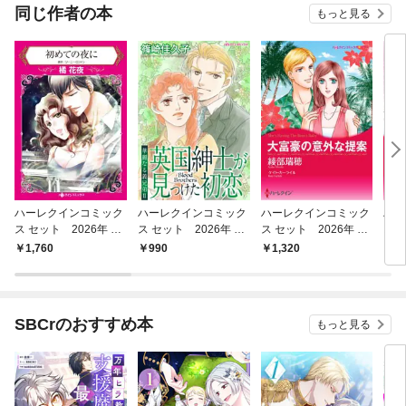
同じ作者の本
もっと見る
ハーレクインコミック
ハーレクインコミック
ハーレクインコミック
ハー
ス セット 2026年 vo
ス セット 2026年 vo
ス セット 2026年 vo
ス 
l.1064
l.932
l.868
l.92
1,760
990
1,320
1,
SBCrのおすすめ本
もっと見る