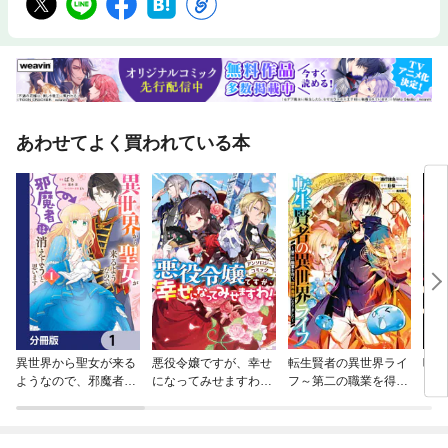
あわせてよく買われている本
異世界から聖女が来る
悪役令嬢ですが、幸せ
転生賢者の異世界ライ
嘆き
ようなので、邪魔者は
になってみせますわ！
フ～第二の職業を得
い 
消えようと思います
アンソロジーコミッ
て、世界最強になりま
る最
【分冊版】
ク
した～
～