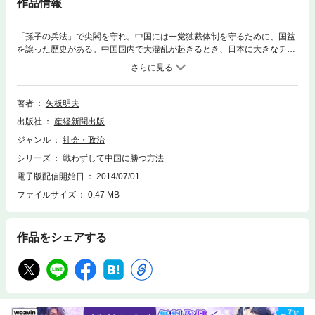
作品情報
「孫子の兵法」で尖閣を守れ。中国には一党独裁体制を守るために、国益
を譲った歴史がある。中国国内で大混乱が起きるとき、日本に大きなチャ
ンスがやってくる。自壊のサインは中国人の本音にあり。中国の勇ましい
「尖閣主戦論」が吹っ飛ぶ彼らの急所！
著者
矢板明夫
出版社
産経新聞出版
ジャンル
社会・政治
シリーズ
戦わずして中国に勝つ方法
電子版配信開始日
2014/07/01
ファイルサイズ
0.47 MB
作品をシェアする