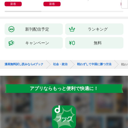
新着
新着
新刊配信予定
ランキング
キャンペーン
無料
漫画無料試し読みならdブック
社会・政治
戦わずして中国に勝つ方法
戦わ
アプリならもっと便利で快適に！