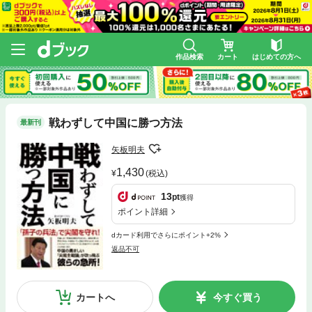
作品検索
カート
はじめての方へ
戦わずして中国に勝つ方法
最新刊
矢板明夫
1,430
(税込)
13
pt
獲得
ポイント詳細
dカード利用でさらにポイント+2%
返品不可
カートへ
今すぐ買う