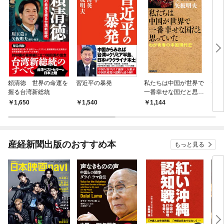
頼清徳 世界の命運を
習近平の暴発
私たちは中国が世界で
習近
握る台湾新総統
一番幸せな国だと思っ
ていた
1,650
1,540
1,144
1,
産経新聞出版のおすすめ本
もっと見る