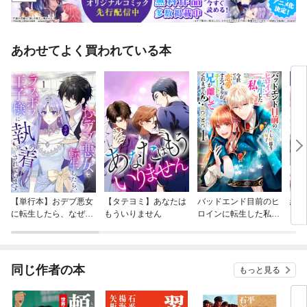
あわせてよく買われている本
【単行本】おデブ悪女
【タテヨミ】あなたは
バッドエンド目前のヒ
結界
に転生したら、なぜか
もういりません
ロインに転生した私、
ラスボス王子様に執着
今世では恋愛するつも
されています
りがチートな兄が離し
てくれません！？@C
OMIC
同じ作者の本
もっと見る