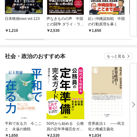
日本映画navi vol.123
声なきものの声 中国
紅い沖縄認知戦 中国
STAG
との闘争 ダライ・ラマ
の行動原理を暴く
自伝
1,210
2,530
1,650
1,
社会・政治のおすすめ本
もっと見る
平和で在る力 今ここ
50代から始める 公務
世界政治１ ――民主
「力
と 永遠の挑戦
員の定年準備完全ガイ
化と権威主義化
く 
ド
1,650
2,530
1,
1,034