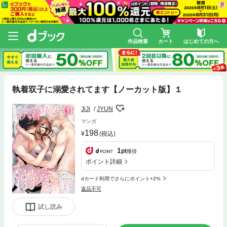
作品検索
カート
はじめての方へ
執着双子に溺愛されてます【ノーカット版】１
JiJi
JYUN
マンガ
198
(税込)
1
pt
獲得
ポイント詳細
dカード利用でさらにポイント+2%
返品不可
試し読み