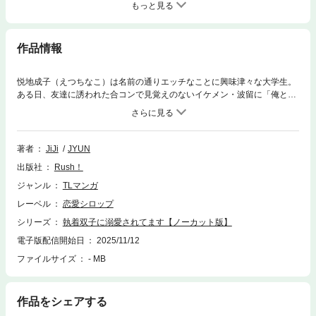
もっと見る
作品情報
悦地成子（えつちなこ）は名前の通りエッチなことに興味津々な大学生。
ある日、友達に誘われた合コンで見覚えのないイケメン・波留に「俺と結
婚してただろ？」と迫られ、その勢いのままホテルへ行くことに…。波留
は小さい頃に成子としたおままごとの結婚をずっと覚えていて、今でも成
子が好きだと打ち明ける。その後も波留の猛アタックは止まらず、戸惑い
つつも成子はときめいていくが…成子が結婚していたのは波留だけではな
著者
JiJi
JYUN
かった――！？「三人で結婚したなら…三人で恋愛すればいいんじゃない
出版社
Rush！
の？」彼氏はイケメン双子！？この関係…何か間違ってませんか！？【※
この作品は｢執着双子に溺愛されてます｣をTL版に再編集したものです。重
ジャンル
TLマンガ
複購入にご注意ください。】
レーベル
恋愛シロップ
シリーズ
執着双子に溺愛されてます【ノーカット版】
電子版配信開始日
2025/11/12
ファイルサイズ
- MB
作品をシェアする