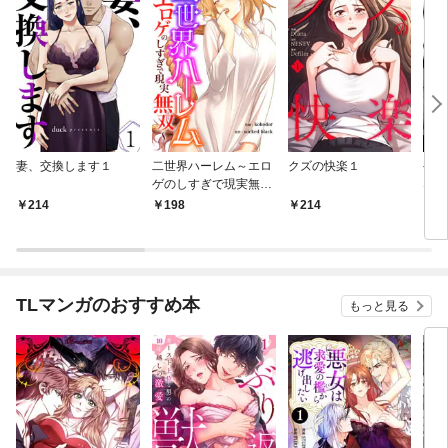
妻、交換します１
二世界ハーレム～エロ
クズの快楽１
やっ
ゲのしすぎで現実無双
なの
～１
214
198
214
2
TLマンガのおすすめ本
もっと見る