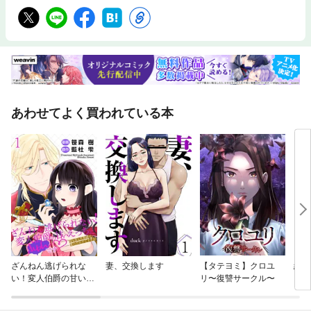
あわせてよく買われている本
ざんねん逃げられな
妻、交換します
【タテヨミ】クロユ
結婚
い！変人伯爵の甘いえ
リ〜復讐サークル〜
る前
っちにきゅんです♡ 昼
も夜も旦那様の愛の力