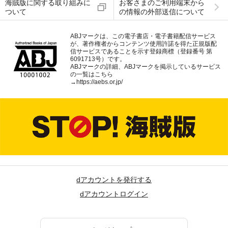
海賊版に関する取り組みに
お客さまのご利用端末から
ついて
の情報の外部送信について
ABJマークは、この電子書店・電子書籍配信サービス
が、著作権者からコンテンツ使用許諾を得た正規版配
信サービスであることを示す登録商標（登録番号 第
6091713号）です。
ABJマークの詳細、ABJマークを掲示しているサービス
の一覧はこちら
→
https://aebs.or.jp/
dアカウントを発行する
dアカウントログイン