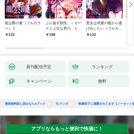
龍公爵の妻（フルカラ
ぶり返す獣性。～カー
悪女は求愛の檻から逃
恋す
ー） 1
スト上位な男の、１０
げ出したい（フルカラ
【fo
年越しの激愛１
ー） 1
132
198
132
2
新刊配信予定
ランキング
キャンペーン
無料
漫画無料試し読みならdブック
TLマンガ
執着双子に溺愛されてます【ノーカット
アプリならもっと便利で快適に！