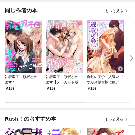
がすごすぎる！ 【短
編】
同じ作者の本
もっと見る
執着双子に溺愛されて
執着双子に溺愛されて
遊戯の美学～人違いで
肝臓
ます１
ます【ノーカット版】
すが冷徹貴族に躾けら
（1
１
れてます～１
198
198
198
8
Rush！のおすすめ本
もっと見る