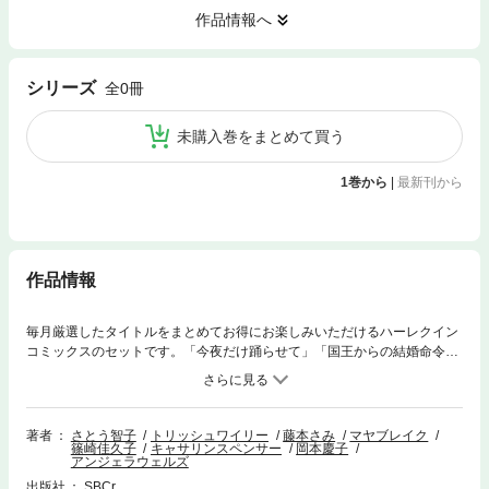
作品情報へ
シリーズ
全0冊
未購入巻をまとめて買う
1巻から
|
最新刊から
作品情報
毎月厳選したタイトルをまとめてお得にお楽しみいただけるハーレクイン
コミックスのセットです。「今夜だけ踊らせて」「国王からの結婚命令」
「断れないプロポーズ」「復讐は愛の罠」の４話をまとめて収録。
著者
さとう智子
トリッシュワイリー
藤本さみ
マヤブレイク
篠崎佳久子
キャサリンスペンサー
岡本慶子
アンジェラウェルズ
出版社
SBCr