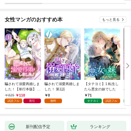
が、出世した元教え子
たちのおかげで何も困
らない件～ 第1話
女性マンガのおすすめ本
もっと見る
騙されて溺愛再婚しま
騙されて溺愛再婚しま
【タテヨミ】1.転生し
【タ
した！【単行本版】 1
した！ 第1話
たら悪女の妹でした
の私
巻
825
110
0
71
7
試読フル
割引
無料
タテヨミ
試読フル
タ
新刊配信予定
ランキング