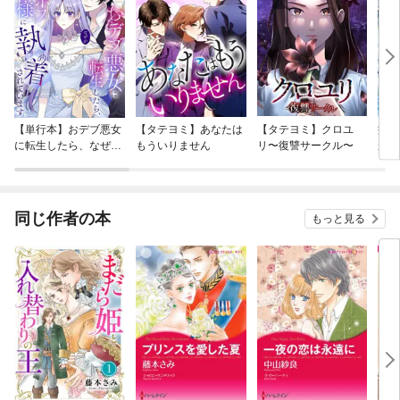
【単行本】おデブ悪女
【タテヨミ】あなたは
【タテヨミ】クロユ
病弱
に転生したら、なぜか
もういりません
リ〜復讐サークル〜
が、
ラスボス王子様に執着
ぎて
されています
たち
ね！
同じ作者の本
もっと見る