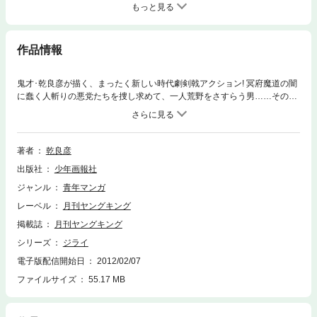
もっと見る
作品情報
鬼才･乾良彦が描く、まったく新しい時代劇剣戟アクション! 冥府魔道の闇
に蠢く人斬りの悪党たちを捜し求めて、一人荒野をさすらう男……その名
は｢ジライ｣……彼の右手は、岩をも砕くといわれる｢幻夢黒手刀｣。その刀
はしかし、斬られた者が夢に抱かれて死んで行けるという……悪と善、黒
と白が交錯する冥府魔道の闇を｢ジライ｣が斬る……時代劇漫画の未来を担
う、新感覚のスーパーアクションロマン!!?
著者
乾良彦
出版社
少年画報社
ジャンル
青年マンガ
レーベル
月刊ヤングキング
掲載誌
月刊ヤングキング
シリーズ
ジライ
電子版配信開始日
2012/02/07
ファイルサイズ
55.17 MB