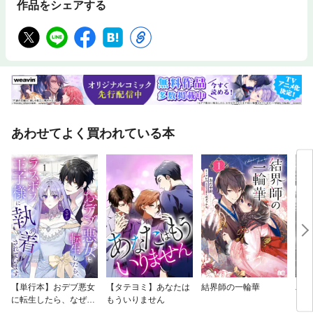
作品をシェアする
あわせてよく買われている本
【単行本】おデブ悪女
【タテヨミ】あなたは
結界師の一輪華
バッ
に転生したら、なぜか
もういりません
ロイ
ラスボス王子様に執着
今世