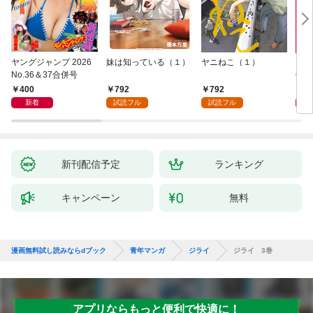
ヤングジャンプ 2026
妹は知っている（１）
ヤニねこ（１）
モー
No.36＆37合併号
6・3
日発
400
792
792
4
新着
試読フル
試読フル
新刊配信予定
ランキング
キャンペーン
無料
漫画無料試し読みならdブック
青年マンガ
ジライ
ジライ 3巻
アプリならもっと便利で快適に！