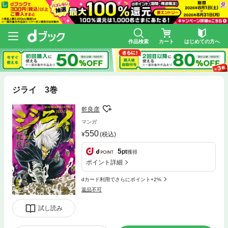
作品検索
カート
はじめての方へ
ジライ 3巻
乾良彦
マンガ
550
(税込)
5
pt
獲得
ポイント詳細
dカード利用でさらにポイント+2%
返品不可
試し読み