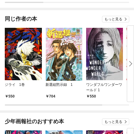
されています
りが
てく
OMI
同じ作者の本
もっと見る
ジライ 1巻
新選組黙示録 1
ワンダフルワンダーワ
トモ
ールド 1
1
550
704
550
7
少年画報社のおすすめ本
もっと見る