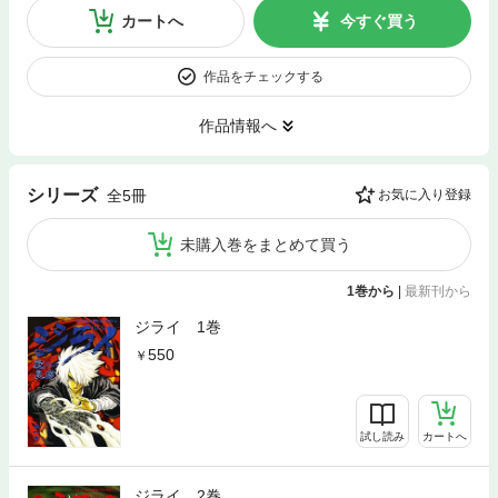
カートへ
今すぐ買う
作品をチェックする
作品情報へ
シリーズ
全5冊
お気に入り登録
未購入巻をまとめて買う
1巻から
|
最新刊から
ジライ 1巻
550
試し読み
カートへ
ジライ 2巻