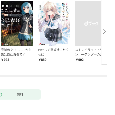
廃墟めぐり ここから
わたしで童貞捨てたく
ストレイライト・ラ
先は自己責任です！
せに
ン ―アンダーの天使
と死に損ないの反逆者
924
880
￥902
￥
―
無料