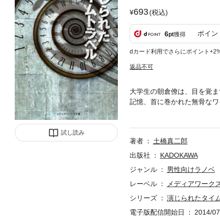
693
(税込)
ポイン
6
pt
獲得
dカード利用でさらにポイント+2
返品不可
大学生の朝倉僚は、目を覚ま
記憶、首に巻かれた無骨なワ
制作の頓挫したゲームアプリ【
命じられる。 矛盾を起こせ
開ける！ 土橋真二郎のMW
試し読み
著者
土橋真二郎
出版社
KADOKAWA
ジャンル
男性向けラノベ
レーベル
メディアワーク
シリーズ
演じられたタイ
電子版配信開始日
2014/07