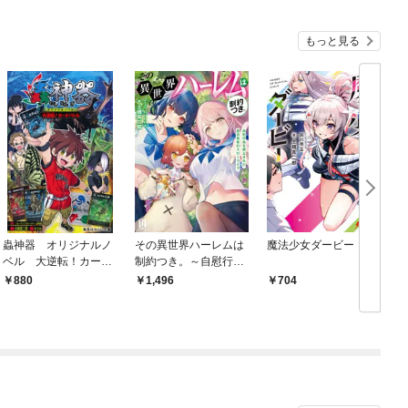
もっと見る
蟲神器 オリジナルノ
その異世界ハーレムは
魔法少女ダービー
ベル 大逆転！カード
制約つき。～自慰行為
バトル
を禁止された童貞勇者
880
1,496
704
のスローライフ～ ～
１