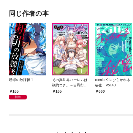
同じ作者の本
断罪の放課後 1
その異世界ハーレムは
comic Killaひらかれる
制約つき。～自慰行為
秘密 Vol.40
を禁止された童貞勇者
165
165
660
のスローライフ～１
新着
（分冊版）