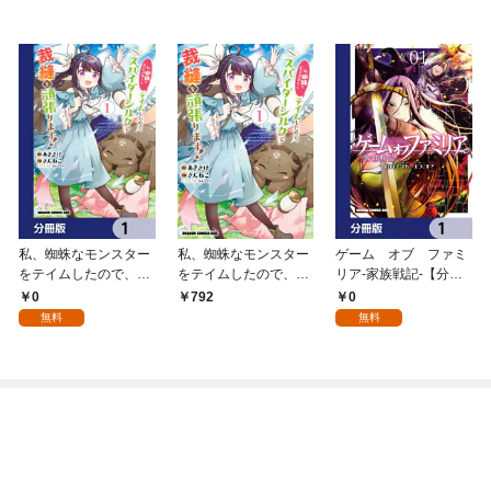
私、蜘蛛なモンスター
私、蜘蛛なモンスター
ゲーム オブ ファミ
をテイムしたので、ス
をテイムしたので、ス
リア-家族戦記-【分冊
パイダーシルクで裁縫
パイダーシルクで裁縫
版】 1
0
0
792
を頑張ります！【分冊
を頑張ります！ 1
無料
無料
版】 1