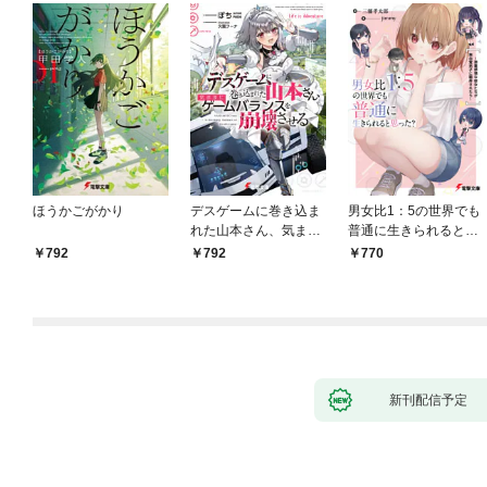
ほうかごがかり
デスゲームに巻き込ま
男女比1：5の世界でも
れた山本さん、気まま
普通に生きられると思
にゲームバランスを崩
った？ ～激重感情な
792
792
770
壊させる【電子特別
彼女たちが無自覚男子
版】
に翻弄されたら～
新刊配信予定