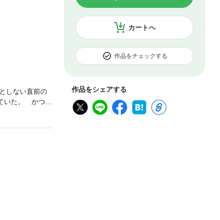
カートへ
作品をチェックする
作品をシェアする
としない直前の
ていた。 かつて
“演じる”ことを
決死の舞台が幕を