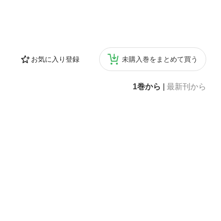
お気に入り登録
未購入巻をまとめて買う
1巻から
|
最新刊から