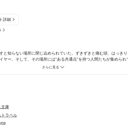
ト詳細
%
すと知らない場所に閉じ込められていた。ずきずきと痛む頭、はっきり
イヤー。そして、その場所には“ある共通点”を持つ人間たちが集められ
SOD】 ―― その開発者たちが一同に集められ、ゲームのプレイヤーを
ば死 ―― 記憶だけを頼りに“抜け落ちた時間のイベントを補完する”、
文庫デビュー作 『殺戮ゲームの館』 に連なる≪密室≫シリーズ！
ス文庫
ムトラベル
/08