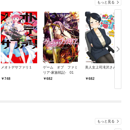
もっと見る
メオトデサファリ１
ゲーム オブ ファミ
美人女上司滝沢さん
リア-家族戦記- 01
748
682
682
もっと見る