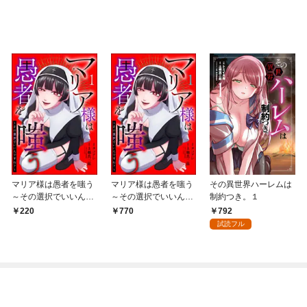
マリア様は愚者を嗤う
マリア様は愚者を嗤う
その異世界ハーレムは
～その選択でいいんで
～その選択でいいんで
制約つき。１
すね？～（分冊版）
すね？～ （1）
792
220
770
【第1話】
試読フル