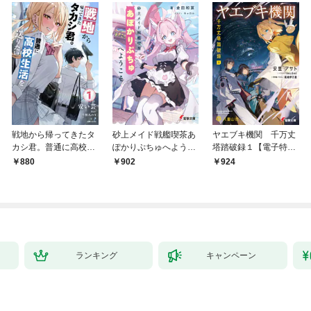
戦地から帰ってきたタ
砂上メイド戦艦喫茶あ
ヤエブキ機関 千万丈
カシ君。普通に高校生
ぽかりぷちゅへようこ
塔踏破録１【電子特別
活を送りたい【電子版
そ
版】
880
902
924
特典付】１
ランキング
キャンペーン