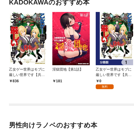
KADOKAWAのおすすめ本
乙女ゲー世界はモブに
淫獄団地【第1話】
乙女ゲー世界はモブに
厳しい世界です【共和
厳しい世界です【共和
国編】 ０１
国編】【分冊版】 1
0
836
181
無料
男性向けラノベのおすすめ本