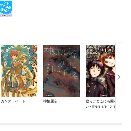
ガンズ・ハート
神栖麗奈
僕らはどこにも開かな
い -There are no fact
s， only interpretation
s.-