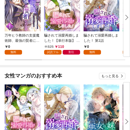
万年ヒラ教師の支援魔
騙されて溺愛再婚しま
騙されて溺愛再婚しま
ヒト
術師、最強の賢者にな
した！【単行本版】 1
した！ 第1話
る～不人気の支援魔術
巻
0
825
110
0
0
師は給料泥棒だと魔術
無料
試読フル
割引
無料
大学をクビになった
が、出世した元教え子
たちのおかげで何も困
らない件～ 第1話
女性マンガのおすすめ本
もっと見る