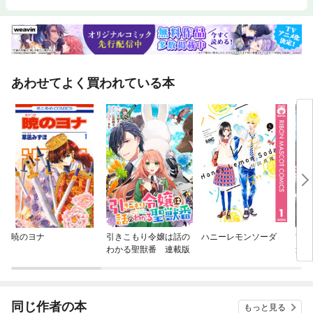
あわせてよく買われている本
暁のヨナ
引きこもり令嬢は話の
ハニーレモンソーダ
竜
わかる聖獣番 連載版
連載
同じ作者の本
もっと見る