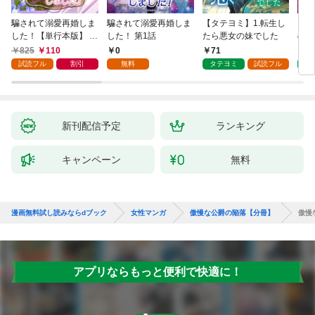
騙されて溺愛再婚しま
騙されて溺愛再婚しま
【タテヨミ】1.転生し
【タ
した！【単行本版】 1
した！ 第1話
たら悪女の妹でした
の私
巻
825
110
0
71
7
試読フル
割引
無料
タテヨミ
試読フル
タ
新刊配信予定
ランキング
キャンペーン
無料
漫画無料試し読みならdブック
女性マンガ
傲慢な公爵の陥落【分冊】
傲慢
アプリならもっと便利で快適に！