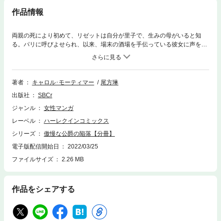
作品情報
両親の死により初めて、リゼットは自分が里子で、生みの母がいると知
る。パリに呼びよせられ、以来、場末の酒場を手伝っている彼女に声をか
けてきたのは気品ある貴族の男性。彼は、この掃きだめから彼女を救いだ
してくれると言う。いえ、きっと彼は私を誘惑して楽しもうと思っただ
け…。リゼットは自分にそう言いきかせるが、親身になってくれる素敵な
彼のことが頭から離れない…。まさか彼が母を捕らえる任務のために彼女
著者
キャロル･モーティマー
尾方琳
を利用しているとも知らずに──!?
出版社
SBCr
ジャンル
女性マンガ
レーベル
ハーレクインコミックス
シリーズ
傲慢な公爵の陥落【分冊】
電子版配信開始日
2022/03/25
ファイルサイズ
2.26 MB
作品をシェアする