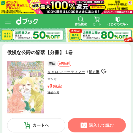
作品検索
カート
はじめての方へ
傲慢な公爵の陥落【分冊】 1巻
完結
0円無料
キャロル･モーティマー
尾方琳
マンガ
0
(税込)
返品不可
カートへ
購入して読む