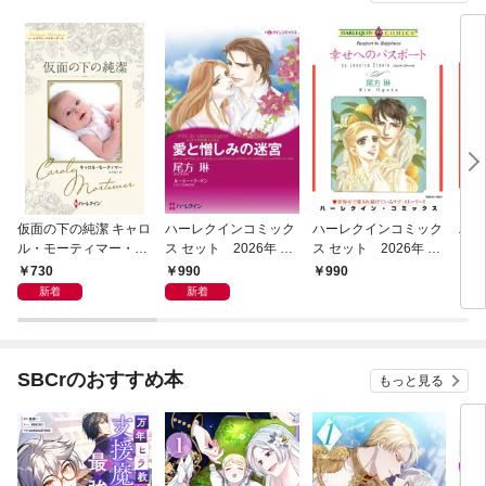
仮面の下の純潔 キャロ
ハーレクインコミック
ハーレクインコミック
ハー
ル・モーティマー・コ
ス セット 2026年 vo
ス セット 2026年 vo
ス 
レクション【ハーレク
l.950
l.931
l.80
730
990
990
9
イン・マスターピース
新着
新着
版】
SBCrのおすすめ本
もっと見る