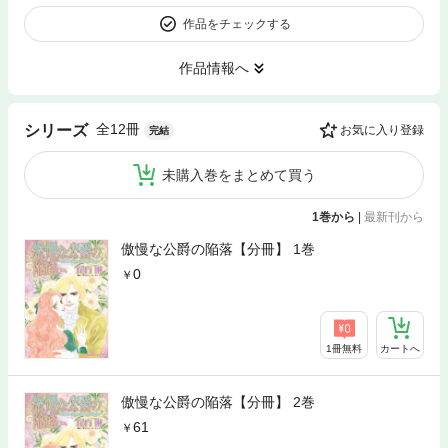
作品をチェックする
作品情報へ
全12冊
シリーズ
お気に入り登録
完結
未購入巻をまとめて買う
1巻から
|
最新刊から
傲慢な公爵の陥落【分冊】 1巻
0
1冊無料
カートへ
傲慢な公爵の陥落【分冊】 2巻
61