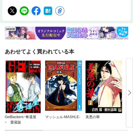
あわせてよく買われている本
GetBackers−奪還屋
マッシュル-MASHLE-
美悪の華
幕張
− 愛蔵版
ス