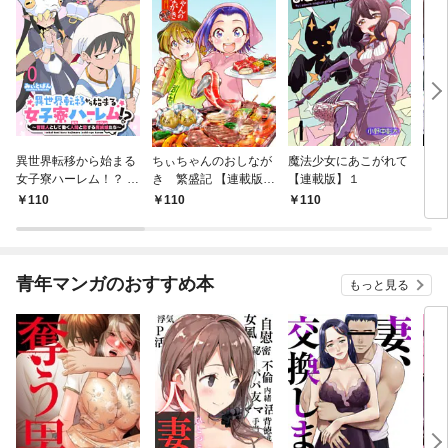
異世界転移から始まる
ちぃちゃんのおしなが
魔法少女にあこがれて
ガー
女子寮ハーレム！？ ～
き 繁盛記 【連載版】
【連載版】１
ィー
管理人として働く人間
１
110
110
110
1
と恋する魔族娘たち～
【連載版】０
青年マンガのおすすめ本
もっと見る