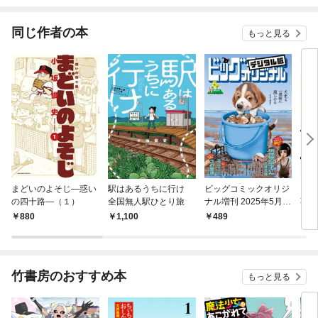
同じ作者の本
もっと見る
まどいのよそじ―惑い
駅はあるうちに行け
ビッグコミックオリジ
よそ
の四十路―（１）
全国無人駅ひとり旅
ナル増刊 2025年5月増
事情
刊号（2025年4月12日
き 】
880
1,100
489
9
発売）
竹書房のおすすめ本
もっと見る