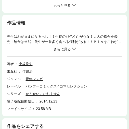
もっと見る
作品情報
先生はわがままになるべし！！生徒の顔色うかがうな！大人の都合を優
先！給食は当然、先生が一番多く食べる権利がある！！ＰＴＡをこわがっ
てはいけない！４コマ王子・小坂俊史の初単行本。
著者
小坂俊史
出版社
竹書房
ジャンル
青年マンガ
レーベル
バンブーコミックス 4コマセレクション
シリーズ
せんせいになれません
電子版配信開始日
2014/12/23
ファイルサイズ
23.58 MB
作品をシェアする