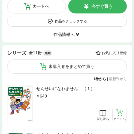
カートへ
今すぐ買う
作品をチェックする
作品情報へ
全11冊
シリーズ
お気に入り登録
完結
未購入巻をまとめて買う
1巻から
|
最新刊から
せんせいになれません （１）
649
試し読み
カートへ