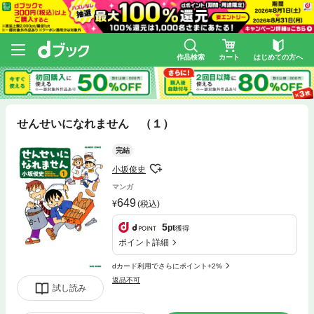
作品検索
カート
はじめての方へ
せんせいになれません （１）
完結
小坂俊史
マンガ
649
(税込)
5
pt
獲得
ポイント詳細
dカード利用でさらにポイント+2%
返品不可
試し読み