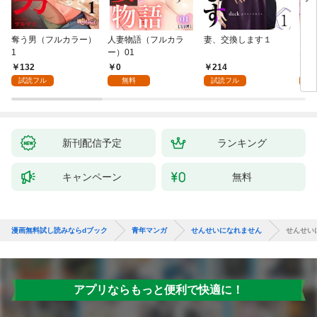
奪う男（フルカラー）
人妻物語（フルカラ
妻、交換します１
ごめ
1
ー）01
ない
132
0
214
1
試読フル
無料
試読フル
試
新刊配信予定
ランキング
キャンペーン
無料
漫画無料試し読みならdブック
青年マンガ
せんせいになれません
せんせい
アプリならもっと便利で快適に！