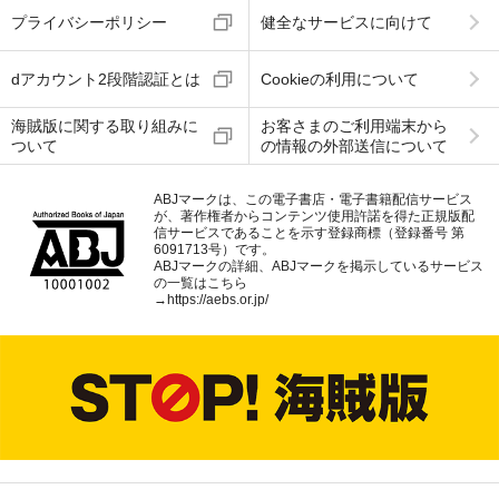
プライバシーポリシー
健全なサービスに向けて
dアカウント2段階認証とは
Cookieの利用について
海賊版に関する取り組みに
お客さまのご利用端末から
ついて
の情報の外部送信について
ABJマークは、この電子書店・電子書籍配信サービス
が、著作権者からコンテンツ使用許諾を得た正規版配
信サービスであることを示す登録商標（登録番号 第
6091713号）です。
ABJマークの詳細、ABJマークを掲示しているサービス
の一覧はこちら
→
https://aebs.or.jp/