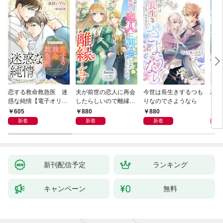
恋する救命救急医 迷
夫が前世の恋人に再会
今世は長生きするつも
話し
惑な純情【電子オリジ
したらしいので離縁し
りなのでさようなら
でし
ナル】
ます
605
880
880
1,
新着
新着
新着
新刊配信予定
ランキング
キャンペーン
無料