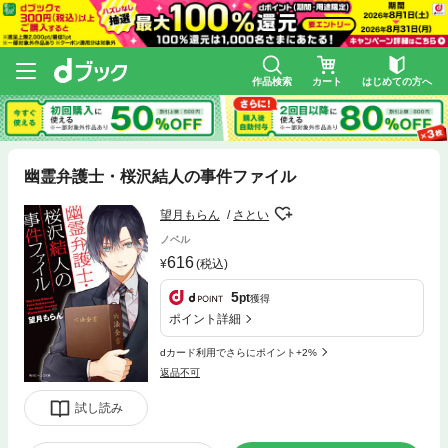
作品検索
カート
はじめての方へ
幽霊弁護士・桜沢結人の事件ファイル
望月もらん
さとい
ノベル
616
(税込)
5
pt
獲得
ポイント詳細
dカード利用でさらにポイント+2%
返品不可
試し読み