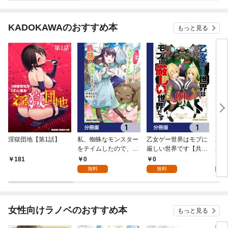
KADOKAWAのおすすめ本
もっと見る
淫獄団地【第1話】
私、蜘蛛なモンスター
乙女ゲー世界はモブに
乙女
をテイムしたので、ス
厳しい世界です【共和
厳し
パイダーシルクで裁縫
国編】【分冊版】 1
国
0
0
8
181
を頑張ります！【分冊
無料
無料
試
版】 1
女性向けラノベのおすすめ本
もっと見る