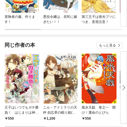
冒険者の服、作りま
悪役令嬢は、庶民に嫁
第三王子は発光ブツに
アル
す！
ぎたい！！
つき、直視注意！
同じ作者の本
もっと見る
王子はいつでもガチ勝
ニル・アドミラリの天
風水天戯 巻之一 開
囚わ
負！ はじまりは神
秤 勿忘草の眠り姫(オ
け！運命のとびら
ルア
剣、だろ？
トメイトノベル)
550
1,100
550
1,