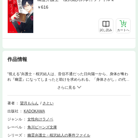
616
試し読み
カートへ
作品情報
“視える”弁護士・桜沢結人は、音信不通だった日向陽一から、身体が奪わ
れ『幽霊』になってしまったと助けを求められる。「身体さがし」の代理
人となった結人だが、そのせいで境界線上の怪しいモノ達に狙われ!?
著者
望月もらん
さとい
出版社
KADOKAWA
ジャンル
女性向けラノベ
レーベル
角川ビーンズ文庫
シリーズ
幽霊弁護士・桜沢結人の事件ファイル