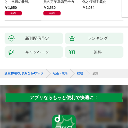
と 永遠の挑戦
員の定年準備完全ガイ
化と権威主義化
く 
ド
1,650
2,530
1,
1,034
新着
新着
新刊配信予定
ランキング
キャンペーン
無料
漫画無料試し読みならdブック
社会・政治
総理
総理
アプリならもっと便利で快適に！