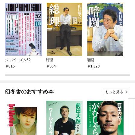
ジャパニズム52
総理
暗闘
815
564
1,320
幻冬舎のおすすめ本
もっと見る