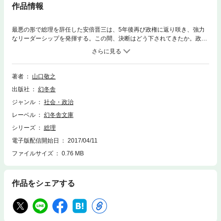
作品情報
最悪の形で総理を辞任した安倍晋三は、5年後再び政権に返り咲き、強力
なリーダーシップを発揮する。この間、決断はどう下されてきたか。政治
の重要な局面で、安倍、麻生、菅は何を発言し、どのような行動をとった
か。誰よりも政権中枢を取材してきたジャーナリストが、政治家の肉声か
ら浮き彫りにする、官邸も騒然の内幕実名ノンフィクション。
著者
山口敬之
出版社
幻冬舎
ジャンル
社会・政治
レーベル
幻冬舎文庫
シリーズ
総理
電子版配信開始日
2017/04/11
ファイルサイズ
0.76 MB
作品をシェアする