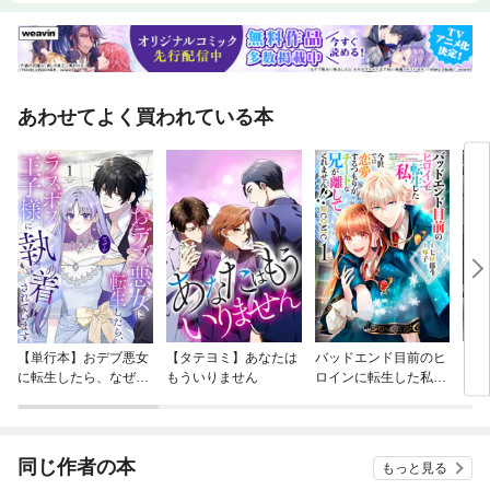
あわせてよく買われている本
【単行本】おデブ悪女
【タテヨミ】あなたは
バッドエンド目前のヒ
【タ
に転生したら、なぜか
もういりません
ロインに転生した私、
リ〜
ラスボス王子様に執着
今世では恋愛するつも
されています
りがチートな兄が離し
てくれません！？@C
OMIC
同じ作者の本
もっと見る