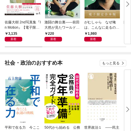
佐藤大樹 2nd写真集『I
激闘の舞台裏――前田
がむしゃら なぜ俺
降格
n Motion』【電子限定
大然が見たワールドカ
は、こんなに走るのか
動画特典付き】
ップ2026
——。【電子限定合本
3,135
220
1,980
7
版】
新着
新着
新着
社会・政治のおすすめ本
もっと見る
平和で在る力 今ここ
50代から始める 公務
世界政治１ ――民主
「力