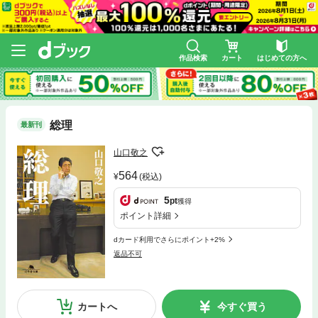
作品検索
カート
はじめての方へ
総理
最新刊
山口敬之
564
(税込)
5
pt
獲得
ポイント詳細
dカード利用でさらにポイント+2%
返品不可
カートへ
今すぐ買う