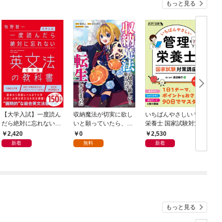
もっと見る
【大学入試】一度読ん
収納魔法が切実に欲し
いちばんやさしい 管理
だら絶対に忘れない英
いと願っていたら、転
栄養士 国家試験対策講
文法の教科書【完全
生してしまった【分冊
座
2,420
0
2,530
版】
版】（コミック） １
新着
無料
新着
話
もっと見る