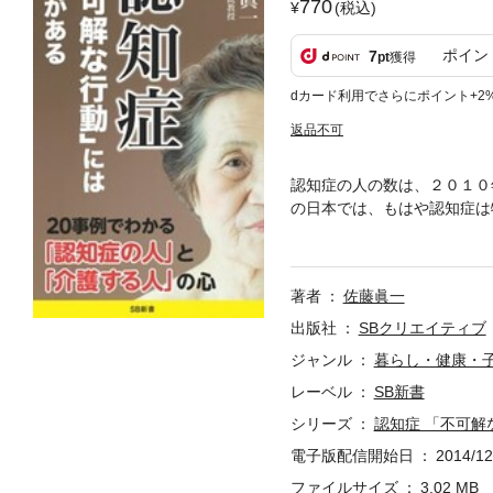
770
(税込)
ポイン
7
pt
獲得
dカード利用でさらにポイント+2
返品不可
認知症の人の数は、２０１０
の日本では、もはや認知症は
り、認知症を介護する人にな
「介護する人は、どのように
人の心と行動を、豊富な事例
著者
佐藤眞一
出版社
SBクリエイティブ
ジャンル
暮らし・健康・
レーベル
SB新書
シリーズ
認知症 「不可解
電子版配信開始日
2014/12
ファイルサイズ
3.02 MB