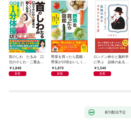
首のしわ たるみ 口
野菜を買ったら図鑑 -
ロンドン紳士と脳科学
元の小じわ・二重あ
野菜が10倍おいしくな
に学ぶ 品格のあるマ
ご 何歳からでもここ
る保存法と64のレシピ
ウントのとり方
1,848
1,870
1,540
まで若くなる！ 名医
-
新着
新着
新着
が教える最新１分体操
大全
新刊配信予定