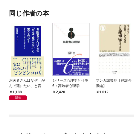
同じ作者の本
お医者さんはなぜ「が
シリーズ心理学と仕事
マンガ認知症【施設介
んで死にたい」と言う
6：高齢者心理学
護編】
のか？～超長寿時代の
1,188
2,420
1,012
老いと死を考える～
新着