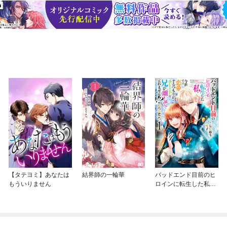
【タテヨミ】あなたは
結界師の一輪華
バッドエンド目前のヒ
もういりません
ロインに転生した私、
今世では恋愛するつも
りがチートな兄が離し
てくれません！？@C
OMIC