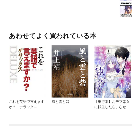
あわせてよく買われている本
これを英語で言えます
風と雲と砦
【単行本】おデブ悪女
か？ デラックス
に転生したら、なぜか
ラスボス王子様に執着
されています