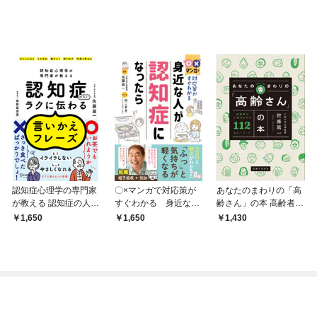
認知症心理学の専門家
〇×マンガで対応策が
あなたのまわりの「高
が教える 認知症の人に
すぐわかる 身近な人
齢さん」の本 高齢者の
ラクに伝わる言いかえ
が認知症になったら
心理がわかる112のキ
1,650
1,650
1,430
フレーズ
ーワード