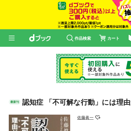
作品検索
カート
認知症 「不可解な行動」には理
最新刊
佐藤眞一