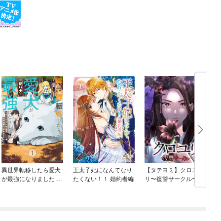
異世界転移したら愛犬
王太子妃になんてなり
【タテヨミ】クロユ
が最強になりました ～
たくない！！ 婚約者編
リ〜復讐サークル〜
喚
シルバーフェンリルと
俺が異世界暮らしを始
めたら～ THE COMIC