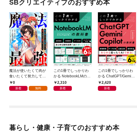
SBクリエイティブのおすすめ本
魔法が使いたくて肉が
この1冊でしっかりわ
この1冊でしっかりわ
食いたくて努力してみ
かる NotebookLMの教
かる ChatGPT/Gemini/
たら最強になっていた
科書
Copilotの教科書
0
2,310
2,420
【分冊版】（コミッ
新着
無料
新着
新着
ク） １話
暮らし・健康・子育てのおすすめ本