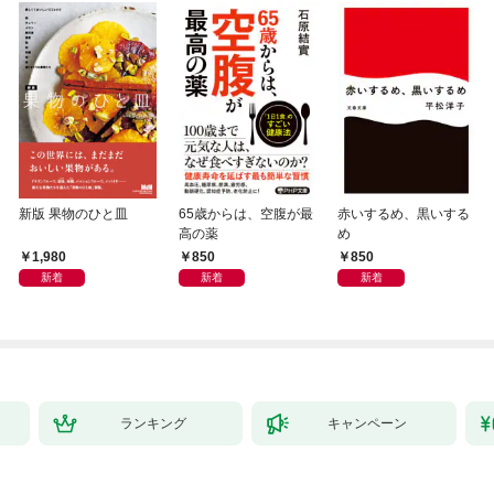
新版 果物のひと皿
65歳からは、空腹が最
赤いするめ、黒いする
高の薬
め
1,980
850
850
新着
新着
新着
ランキング
キャンペーン