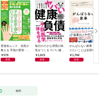
晋遊舎ムック 名医が
毎日の小さな習慣が病
がんばらない家事 や
教える 手指の変形・痛
気をつくる ヤバい健康
りたいことは全部や
みが良くなる本
負債
る！ラクして整う「ご
579
1,815
1,760
きげん」ルール
新着
新着
新着
無料