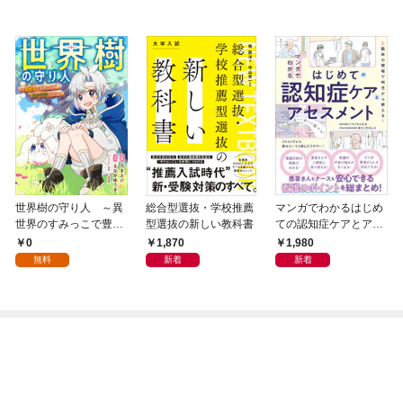
世界樹の守り人 ～異
総合型選抜・学校推薦
マンガでわかるはじめ
世界のすみっこで豊か
型選抜の新しい教科書
ての認知症ケアとアセ
な国づくり～【分冊
スメント
0
1,870
1,980
版】（コミック） １
無料
新着
新着
話