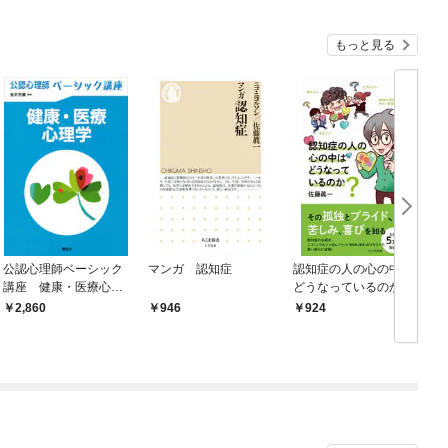
もっと見る
公認心理師ベーシック
マンガ 認知症
認知症の人の心の中は
講座 健康・医療心理
どうなっているのか？
学
2,860
946
924