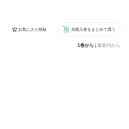
お気に入り登録
未購入巻をまとめて買う
1巻から
|
最新刊から