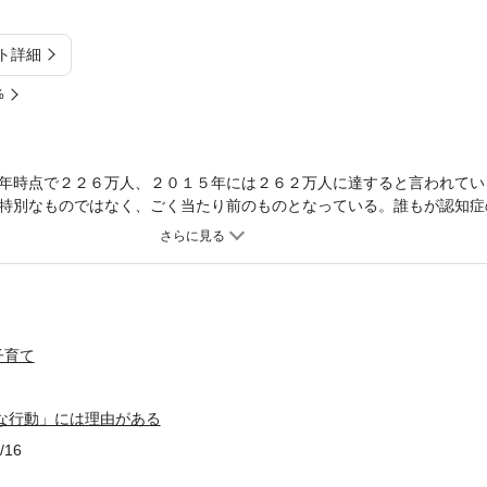
ト詳細
%
年時点で２２６万人、２０１５年には２６２万人に達すると言われてい
特別なものではなく、ごく当たり前のものとなっている。誰もが認知症
る可能性があるのだ。「認知症の人は、なぜ、あのような行動をとるの
行動すればよいのだろうか？」──こうした疑問に答えるために、認知
をもとに、心理学・人間行動学の観点から読み解いていく。
子育て
な行動」には理由がある
/16