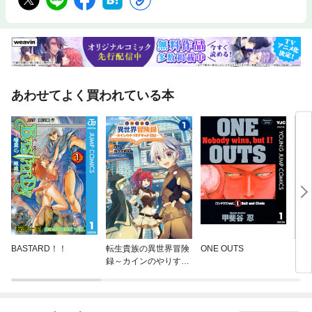
あわせてよく買われている本
BASTARD！！
転生貴族の異世界冒険
ONE OUTS
オル
録～カインのやりすぎ
ギルド日記～