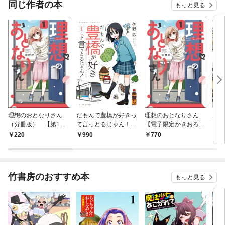
同じ作者の本
もっと見る
理想のおとなりさん
だもんで豊橋が好きっ
理想のおとなりさん
ホン
（分冊版） 【第1
て言っとるじゃん！
【電子限定かきおろし
さん
話】
(1)
漫画付】 （1）
定特
220
990
770
9
竹書房のおすすめ本
もっと見る