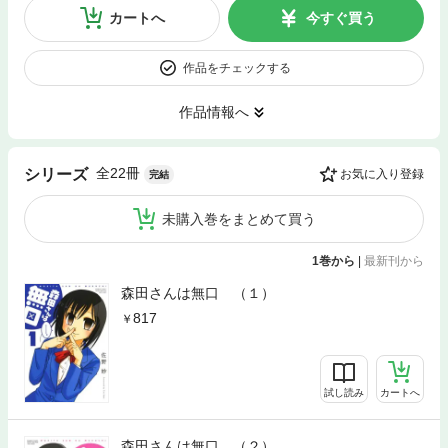
カートへ
今すぐ買う
作品をチェックする
作品情報へ
全22冊
シリーズ
お気に入り登録
完結
未購入巻をまとめて買う
1巻から
|
最新刊から
森田さんは無口 （１）
817
試し読み
カートへ
森田さんは無口 （２）