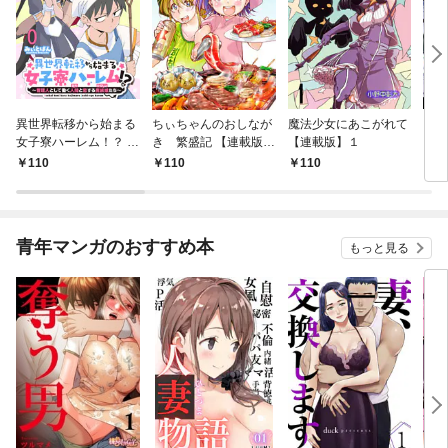
異世界転移から始まる
ちぃちゃんのおしなが
魔法少女にあこがれて
ガー
女子寮ハーレム！？ ～
き 繁盛記 【連載版】
【連載版】１
ィー
管理人として働く人間
１
110
110
110
1
と恋する魔族娘たち～
【連載版】０
青年マンガのおすすめ本
もっと見る