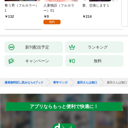
奪う男（フルカラー）
人妻物語（フルカラ
妻、交換します１
ごめ
1
ー）01
ない
0
132
214
1
無料
新刊配信予定
ランキング
キャンペーン
無料
漫画無料試し読みならdブック
青年マンガ
森田さんは無口
森田さんは無口
アプリならもっと便利で快適に！