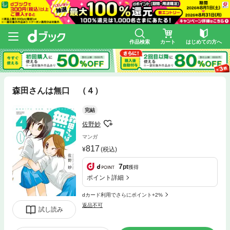
作品検索
カート
はじめての方へ
森田さんは無口 （４）
完結
佐野妙
マンガ
817
(税込)
7
pt
獲得
ポイント詳細
dカード利用でさらにポイント+2%
返品不可
試し読み